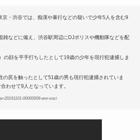
東京・渋谷では、痴漢や暴行などの疑いで少年5人を含む9
混雑などに備え、渋谷駅周辺にDJポリスや機動隊などを配
1）の顔を平手打ちしたとして19歳の少年を現行犯逮捕しま
性の尻を触ったとして51歳の男も現行犯逮捕されていま
む合わせて9人となっています。
?a=20191101-00000009-ann-soci