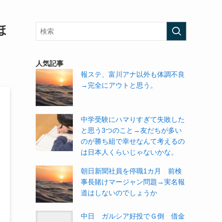
ほ
人気記事
報ステ、富川アナ以外も体調不良
→完全にアウトと思う。
中学受験にハマりすぎて失敗した
と思う3つのこと→友だちが多い
のが勝ち組で幸せなんて考えるの
は日本人くらいじゃないかな。
朝日新聞社員を停職1カ月 前検
事長賭けマージャン問題→実名報
道はしないのでしょうか
中日 ガルシア好投でＧ倒 借金