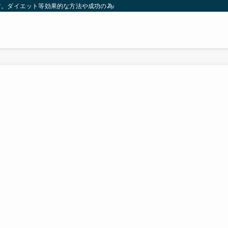
す。ダイエット等効果的な方法や成功の為の秘訣等。太ったり悩んでいる方々が簡