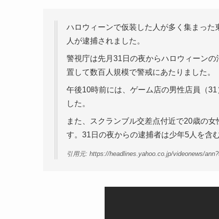
ハロウィーンで仮装した人が多く集まった
人が逮捕されました。
警視庁は先月31日の夜からハロウィーンの
置して数百人規模で警戒にあたりました。
午後10時前には、ゲーム店の男性店員（3
した。
また、スクランブル交差点付近で20歳の女
す。31日の夜からの逮捕者は少年5人を含
引用元: https://headlines.yahoo.co.jp/videonews/ann