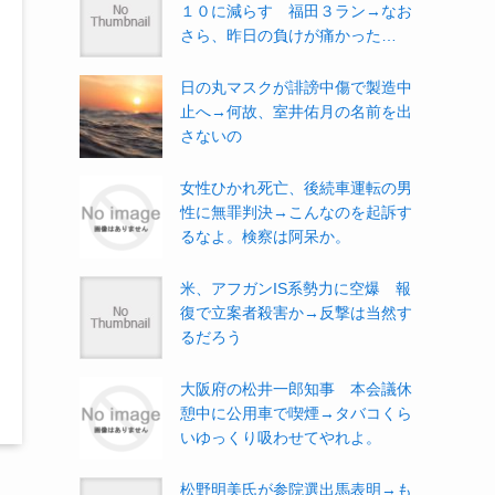
１０に減らす 福田３ラン→なお
さら、昨日の負けが痛かった…
日の丸マスクが誹謗中傷で製造中
止へ→何故、室井佑月の名前を出
さないの
女性ひかれ死亡、後続車運転の男
性に無罪判決→こんなのを起訴す
るなよ。検察は阿呆か。
米、アフガンIS系勢力に空爆 報
復で立案者殺害か→反撃は当然す
るだろう
大阪府の松井一郎知事 本会議休
憩中に公用車で喫煙→タバコくら
いゆっくり吸わせてやれよ。
松野明美氏が参院選出馬表明→も