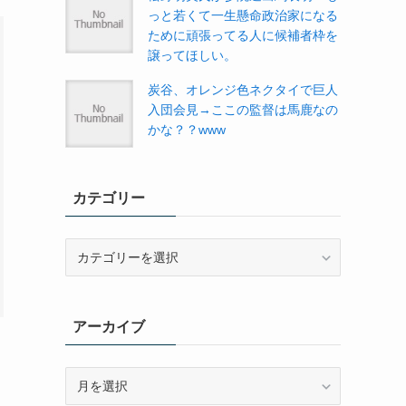
っと若くて一生懸命政治家になる
ために頑張ってる人に候補者枠を
譲ってほしい。
炭谷、オレンジ色ネクタイで巨人
入団会見→ここの監督は馬鹿なの
かな？？www
カテゴリー
カ
テ
ゴ
リ
アーカイブ
ー
ア
ー