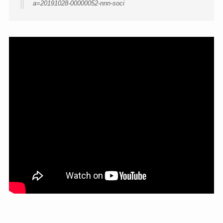
a=20191028-00000052-nnn-soci