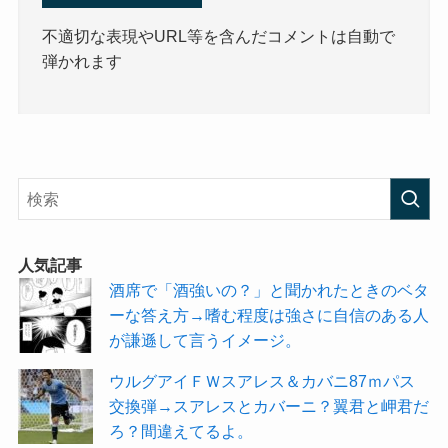
不適切な表現やURL等を含んだコメントは自動で
弾かれます
人気記事
酒席で「酒強いの？」と聞かれたときのベタ
ーな答え方→嗜む程度は強さに自信のある人
が謙遜して言うイメージ。
ウルグアイＦＷスアレス＆カバニ87ｍパス
交換弾→スアレスとカバーニ？翼君と岬君だ
ろ？間違えてるよ。