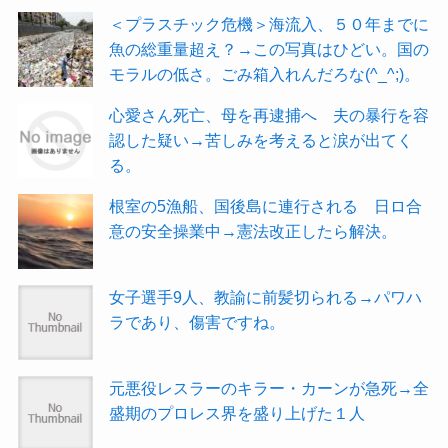
＜プラスチック危機＞海流入、５０年までに
魚の総重量超え？→この写真はひどい。国の
モラルの低さ。ごみ箱入れんだろな(^_^;)。
心愛さん死亡、母を再逮捕へ 夫の暴行を容
認した疑い→苦しみを考えると涙が出てく
る。
根室の5漁船、国後島に連行される 日ロ合
意の安全操業中→憲法改正したら解決。
女子選手9人、教諭に前髪切られる→パワハ
ラであり、傷害ですね。
元悪役レスラーのキラー・カーンが急死→全
盛期のプロレス界を盛り上げた１人