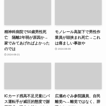
精神科病院で50歳男性死
モノレール高架下で男性作
亡 隔離2年弱が原因か→
業員が頭挟まれ死亡→これ
家でみてあげればよかった
は痛ましい事故や
のでは
2024-08-09
2024-08-21
ICカード残高不足児童にバ
広瀬めぐみ参院議員、自民
ス運転手が威圧的態度で謝
離党へ→離党ではなく、辞