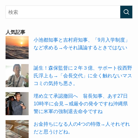
人気記事
小池都知事と吉村府知事、「9月入学制度」
など求める→今それ議論するときではない
誕生！森保監督に２年３億、サポート役西野
氏浮上も→「会長交代」に全く触れないマス
コミの気持ち悪さ。
埋め立て承認撤回へ 翁長知事、あす27日
10時半に会見→戒厳令の発令ですね沖縄県
警に米軍の強制退去命令ですね
お金持ちになる人の4つの特徴→人それぞれ
だと思うけどね。