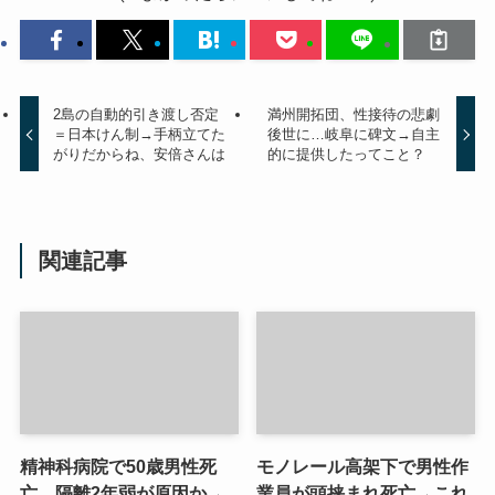
2島の自動的引き渡し否定
満州開拓団、性接待の悲劇
＝日本けん制→手柄立てた
後世に…岐阜に碑文→自主
がりだからね、安倍さんは
的に提供したってこと？
関連記事
精神科病院で50歳男性死
モノレール高架下で男性作
亡 隔離2年弱が原因か→
業員が頭挟まれ死亡→これ