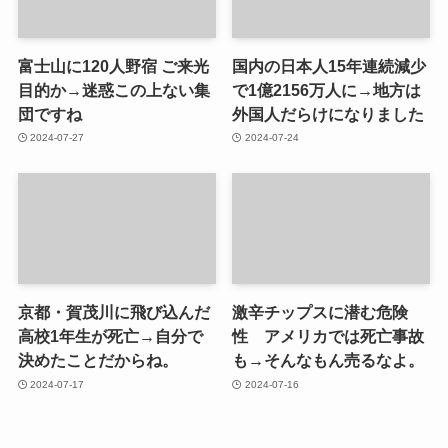
富士山に120人野宿 ご来光
国内の日本人15年連続減少
目的か→迷惑この上ない集
で1億2156万人に→地方は
団ですね
外国人だらけになりました
2024-07-27
2024-07-24
京都・賀茂川に飛び込んだ
激辛チップスに潜む危険
高校1年生が死亡→自分で
性 アメリカでは死亡事故
決めたことだからね。
も→そんなもん売るなよ。
2024-07-17
2024-07-16