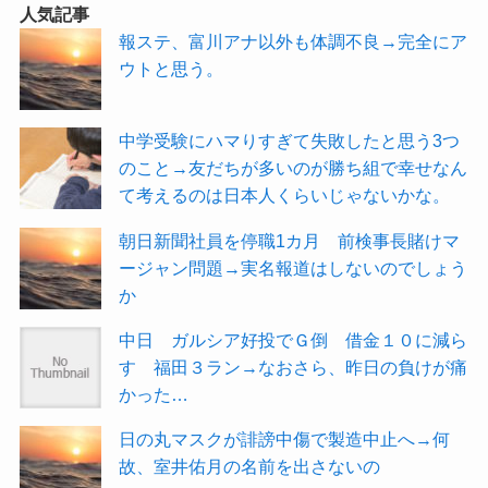
人気記事
報ステ、富川アナ以外も体調不良→完全にア
ウトと思う。
中学受験にハマりすぎて失敗したと思う3つ
のこと→友だちが多いのが勝ち組で幸せなん
て考えるのは日本人くらいじゃないかな。
朝日新聞社員を停職1カ月 前検事長賭けマ
ージャン問題→実名報道はしないのでしょう
か
中日 ガルシア好投でＧ倒 借金１０に減ら
す 福田３ラン→なおさら、昨日の負けが痛
かった…
日の丸マスクが誹謗中傷で製造中止へ→何
故、室井佑月の名前を出さないの