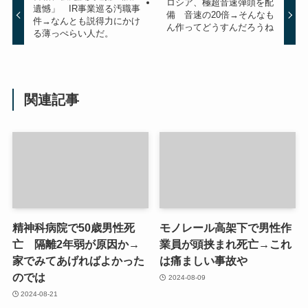
ロシア、極超音速弾頭を配
遺憾」 IR事業巡る汚職事
備 音速の20倍→そんなも
件→なんとも説得力にかけ
ん作ってどうすんだろうね
る薄っぺらい人だ。
関連記事
精神科病院で50歳男性死
モノレール高架下で男性作
亡 隔離2年弱が原因か→
業員が頭挟まれ死亡→これ
家でみてあげればよかった
は痛ましい事故や
のでは
2024-08-09
2024-08-21