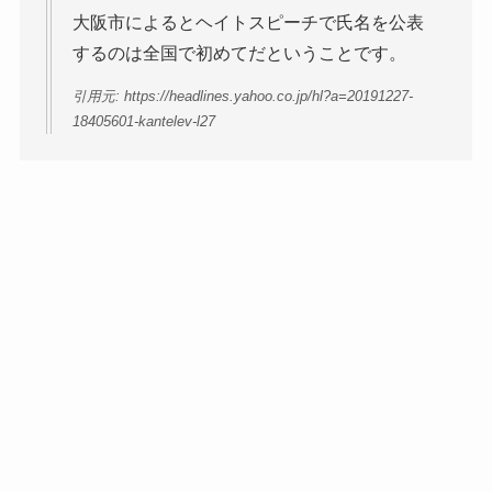
大阪市によるとヘイトスピーチで氏名を公表
するのは全国で初めてだということです。
引用元: https://headlines.yahoo.co.jp/hl?a=20191227-
18405601-kantelev-l27