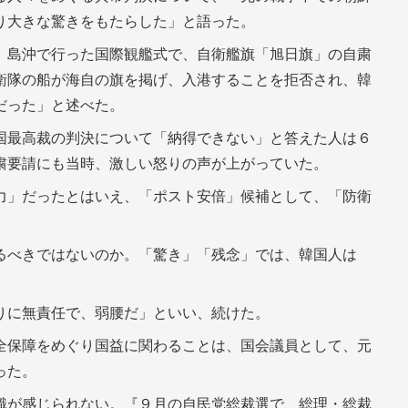
り大きな驚きをもたらした」と語った。
）島沖で行った国際観艦式で、自衛艦旗「旭日旗」の自粛
衛隊の船が海自の旗を掲げ、入港することを拒否され、韓
だった」と述べた。
国最高裁の判決について「納得できない」と答えた人は６
粛要請にも当時、激しい怒りの声が上がっていた。
力」だったとはいえ、「ポスト安倍」候補として、「防衛
るべきではないのか。「驚き」「残念」では、韓国人は
りに無責任で、弱腰だ」といい、続けた。
全保障をめぐり国益に関わることは、国会議員として、元
った。
識が感じられない。『９月の自民党総裁選で、総理・総裁