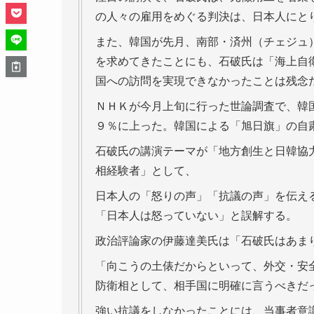
の人々の雇用をめぐる判決は、日本人にと
また、韓国が先月、南部・済州（チェジュ
を求めてきたことにも、石破氏は「海上自
国への訪問を実現できなかったことは残念
ＮＨＫが今月上旬に行った世論調査で、韓
９％に上った。韓国による「旭日旗」の自
石破氏の講演テーマが「地方創生と日韓協
相経験者」として、
日本人の「怒りの声」「抗議の声」を伝え
「日本人は怒っていない」と誤解する。
政治評論家の伊藤達美氏は「石破氏はあま
「向こうの土俵だからといって、外交・安
防衛相として、相手国に明確に言うべきだ
強い抗議をしなかったことには、当事者意