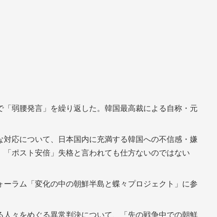
で「弱腰発言」を繰り返した。韓国最高裁による自称・元
な対応について、日本国内に充満する韓国への不信感・嫌
、「ポスト安倍」失格と言われても仕方ないのではない
ォーラム「変化の中の朝鮮半島と蝶々プロジェクト」に参
る人々をめぐる異常判決について、「先の戦争中での朝鮮