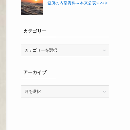
健所の内部資料→本来公表すべき
カテゴリー
カ
テ
ゴ
リ
アーカイブ
ー
ア
ー
カ
イ
ブ