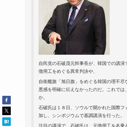
自民党の石破茂元幹事長が、韓国での講演
徴用工をめぐる異常判決や、
自衛艦旗「旭日旗」をめぐる韓国の理不尽
悪感を明確に伝えなかったのだ。これでは
か。
石破氏は１８日、ソウルで開かれた国際フ
加し、シンポジウムで基調講演を行った。
注目の講演で、石破氏は、元徴用工を名乗