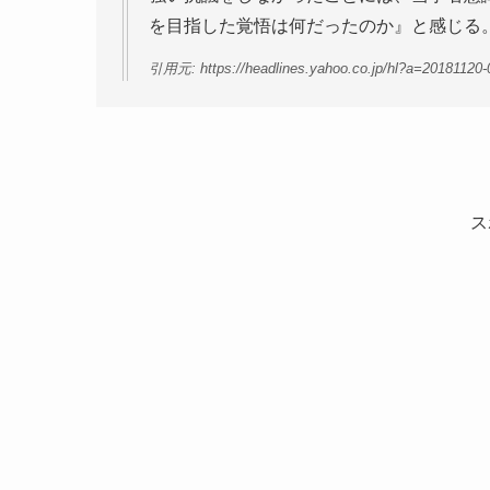
を目指した覚悟は何だったのか』と感じる
引用元: https://headlines.yahoo.co.jp/hl?a=20181120-
ス