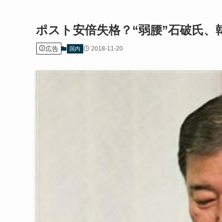
ポスト安倍失格？“弱腰”石破氏
広告
2018-11-20
国内