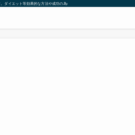
す。ダイエット等効果的な方法や成功の為の秘訣等。太ったり悩んでいる方々が簡