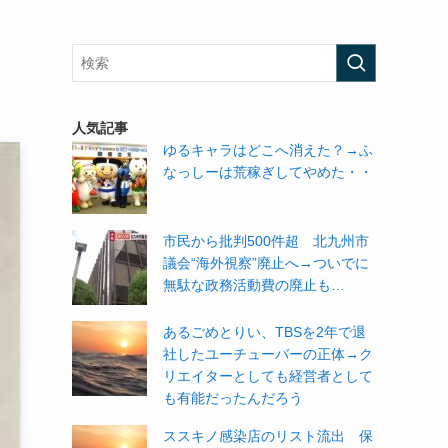
人気記事
ゆるキャラはどこへ消えた？→ふ
なっしーは荒稼ぎしてやめた・・
市民から批判500件超 北九州市
議会“海外視察”廃止へ→ついでに
無駄な政務活動費の廃止も…
あるごめとりい、TBSを2年で退
社したユーチューバーの正体→ク
リエイターとしても経営者として
も有能だったんだろう
ススキノ感染店のリスト流出 保