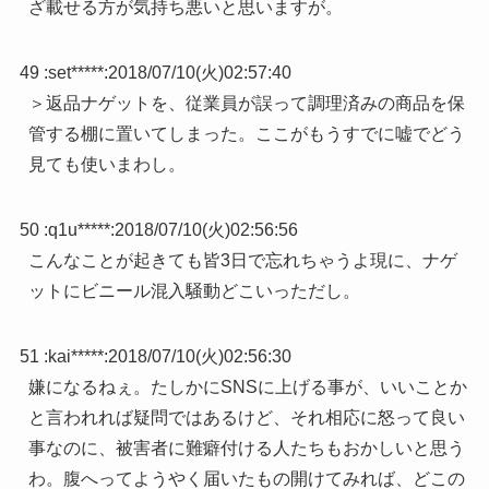
ざ載せる方が気持ち悪いと思いますが。
49 :
set*****
:
2018/07/10(火)02:57:40
＞返品ナゲットを、従業員が誤って調理済みの商品を保
管する棚に置いてしまった。ここがもうすでに嘘でどう
見ても使いまわし。
50 :
q1u*****
:
2018/07/10(火)02:56:56
こんなことが起きても皆3日で忘れちゃうよ現に、ナゲ
ットにビニール混入騒動どこいっただし。
51 :
kai*****
:
2018/07/10(火)02:56:30
嫌になるねぇ。たしかにSNSに上げる事が、いいことか
と言われれば疑問ではあるけど、それ相応に怒って良い
事なのに、被害者に難癖付ける人たちもおかしいと思う
わ。腹へってようやく届いたもの開けてみれば、どこの