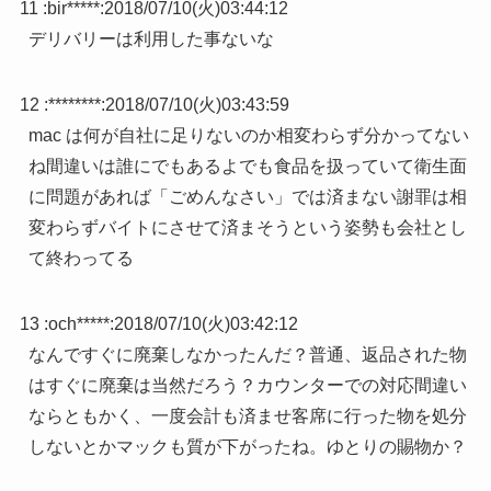
11 :
bir*****
:
2018/07/10(火)03:44:12
デリバリーは利用した事ないな
12 :
********
:
2018/07/10(火)03:43:59
mac は何が自社に足りないのか相変わらず分かってない
ね間違いは誰にでもあるよでも食品を扱っていて衛生面
に問題があれば「ごめんなさい」では済まない謝罪は相
変わらずバイトにさせて済まそうという姿勢も会社とし
て終わってる
13 :
och*****
:
2018/07/10(火)03:42:12
なんですぐに廃棄しなかったんだ？普通、返品された物
はすぐに廃棄は当然だろう？カウンターでの対応間違い
ならともかく、一度会計も済ませ客席に行った物を処分
しないとかマックも質が下がったね。ゆとりの賜物か？