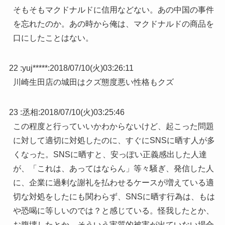
そもそもマクドナルドに信用などない。あの中国の事件
を忘れたのか。あの時から俺は、マクドナルドの商品を
口にしたことはない。
22 :
yuj*****
:
2018/07/10(火)03:26:11
川崎生田店の城田はクズ態度悪い性格もクズ
23 :
丞相
:
2018/07/10(火)03:25:46
この程度と行っていいかわからないけど、起こった問題
に対して適切に対処したのに、すぐにSNSに晒す人が多
くなった。SNSに晒すと、安っぽい正義感出した人達
が、「これは、あってはならん」等々騒ぎ、発信した人
に、企業に過剰な謝礼を払わせるケースが増えている適
切な対処をしたにも関わらず、SNSに晒す行為は、もは
や恐喝に等しいのでは？と感じている。怪我したとか、
お腹壊したとか、そういう実質的被害が出ていない場合