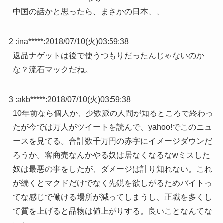
中国の話かと思ったら、まさかの日本、、
2 :
ina*****
:
2018/07/10(火)03:59:38
返品ナゲットは後で使うつもりだったんじゃないのか
な？流石マックだね。
3 :
akb*****
:
2018/07/10(火)03:59:38
10年前なら個人か、少数派の人間が知るところで終わっ
たが今では万人がツイートを読んで、yahoo!でこのニュ
ースを見てる。合計数千万円の赤字にイメージダウンだ
ろうか。客商売なんかやる奴は居なくなるなwミスした
奴は最悪の事をしたが、ダメージは計り知れない。これ
が続くとマクドだけでなく先鋭を欲しがるためバイトっ
てな感じで働ける場所が減ってしまうし、正職を多くし
て質を上げると品物は値上がりする。良いことなんてな