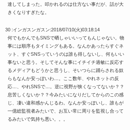
達してしまった。叩かれるのは仕方ない事だが、話が大
きくなりすぎたな。
30 :
インガスンガスン
:
2018/07/10(火)03:18:14
何でもかんでもSNSで晒しゃいいってもんじゃない。物
事には順序もタイミングもある。なんかあったらすぐネ
ット、すぐSNSっていうのは誰も得しないし、何もいい
事ないと思う。そしてそんな事にイチイチ過敏に反応す
るメディアもどうかと思うし、そいつらに踊らされる奴
らもなんか安っぽいわ…。ここ数年、やれネットの反
応…、やれSNSで…。逆に視野が狭くなってないか？？
息苦しくないか？？今みたいになりだしてからのこの感
じ、凄い違和感かんじるわ。なんか安っぽいし、誰もが
一億総監視者みたいで、お互い常に周りを監視し合って
るみたいで気持ち悪い。。。