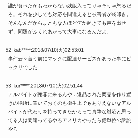
誰が食べたかもわからない残飯入ってりゃそりゃ怒るだ
ろ。それを少しでも対応を間違えると被害者が袋叩き。
そんなんだからまともな人ほど何か起きても声を出せ
ず、問題がふくれあがって大事になるんだよ。
52 :
kab*****
:
2018/07/10(火)02:53:01
事件云々言う前にマックに配達サービスがあった事にビ
ックリでした！
53 :
kur*****
:
2018/07/10(火)02:51:44
アルバイトが謝罪に来るんや…返品された商品を作り置
きの場所に置いておくのも衛生上でもありえないなアル
バイトが代わりを持ってきたからって真摯な対応と思っ
てる人は間違ってるやろアメリカやったら億単位の訴訟
やろ