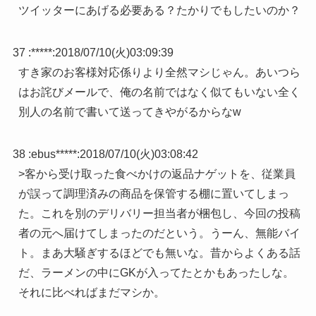
ツイッターにあげる必要ある？たかりでもしたいのか？
37 :
*****
:
2018/07/10(火)03:09:39
すき家のお客様対応係りより全然マシじゃん。あいつら
はお詫びメールで、俺の名前ではなく似てもいない全く
別人の名前で書いて送ってきやがるからなw
38 :
ebus*****
:
2018/07/10(火)03:08:42
>客から受け取った食べかけの返品ナゲットを、従業員
が誤って調理済みの商品を保管する棚に置いてしまっ
た。これを別のデリバリー担当者が梱包し、今回の投稿
者の元へ届けてしまったのだという。うーん、無能バイ
ト。まあ大騒ぎするほどでも無いな。昔からよくある話
だ、ラーメンの中にGKが入ってたとかもあったしな。
それに比べればまだマシか。