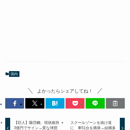
国内
よかったらシェアしてね！
【巨人】陽岱鋼、現状維持
スクールゾーンを抜け道
3億円でサイン→変な球団
に 車51台を摘発→結構多