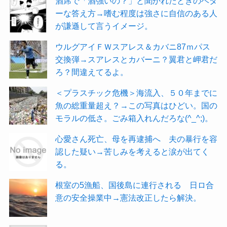
酒席で「酒強いの？」と聞かれたときのベタ
ーな答え方→嗜む程度は強さに自信のある人
が謙遜して言うイメージ。
ウルグアイＦＷスアレス＆カバニ87ｍパス
交換弾→スアレスとカバーニ？翼君と岬君だ
ろ？間違えてるよ。
＜プラスチック危機＞海流入、５０年までに
魚の総重量超え？→この写真はひどい。国の
モラルの低さ。ごみ箱入れんだろな(^_^;)。
心愛さん死亡、母を再逮捕へ 夫の暴行を容
認した疑い→苦しみを考えると涙が出てく
る。
根室の5漁船、国後島に連行される 日ロ合
意の安全操業中→憲法改正したら解決。