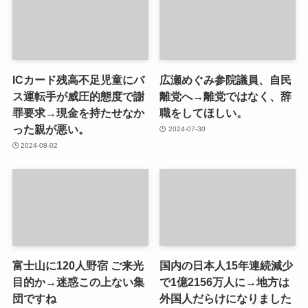
ICカード残高不足児童にバ
広瀬めぐみ参院議員、自民
ス運転手が威圧的態度で謝
離党へ→離党ではなく、辞
罪要求→現金を持たせなか
職をしてほしい。
った親が悪い。
2024-07-30
2024-08-02
富士山に120人野宿 ご来光
国内の日本人15年連続減少
目的か→迷惑この上ない集
で1億2156万人に→地方は
団ですね
外国人だらけになりました