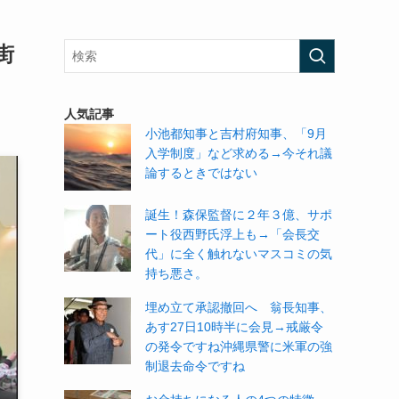
街
人気記事
小池都知事と吉村府知事、「9月
入学制度」など求める→今それ議
論するときではない
誕生！森保監督に２年３億、サポ
ート役西野氏浮上も→「会長交
代」に全く触れないマスコミの気
持ち悪さ。
埋め立て承認撤回へ 翁長知事、
あす27日10時半に会見→戒厳令
の発令ですね沖縄県警に米軍の強
制退去命令ですね