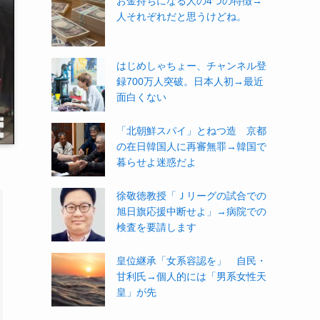
お金持ちになる人の4つの特徴→
人それぞれだと思うけどね。
はじめしゃちょー、チャンネル登
録700万人突破。日本人初→最近
面白くない
「北朝鮮スパイ」とねつ造 京都
の在日韓国人に再審無罪→韓国で
暮らせよ迷惑だよ
徐敬徳教授「Ｊリーグの試合での
旭日旗応援中断せよ」→病院での
検査を要請します
皇位継承「女系容認を」 自民・
甘利氏→個人的には「男系女性天
皇」が先