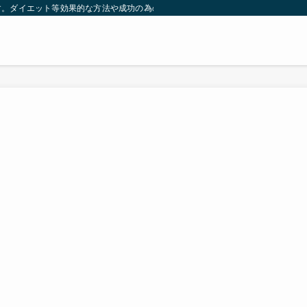
す。ダイエット等効果的な方法や成功の為の秘訣等。太ったり悩んでいる方々が簡