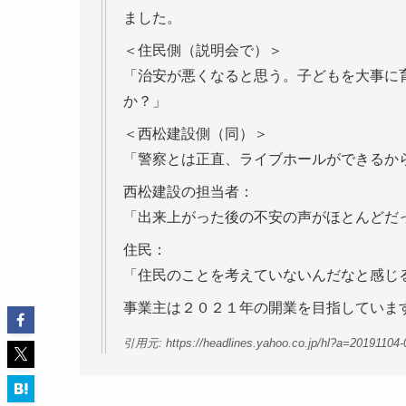
ました。
＜住民側（説明会で）＞
「治安が悪くなると思う。子どもを大事に
か？」
＜西松建設側（同）＞
「警察とは正直、ライブホールができるか
西松建設の担当者：
「出来上がった後の不安の声がほとんどだ
住民：
「住民のことを考えていないんだなと感じ
事業主は２０２１年の開業を目指していま
引用元: https://headlines.yahoo.co.jp/hl?a=20191104-