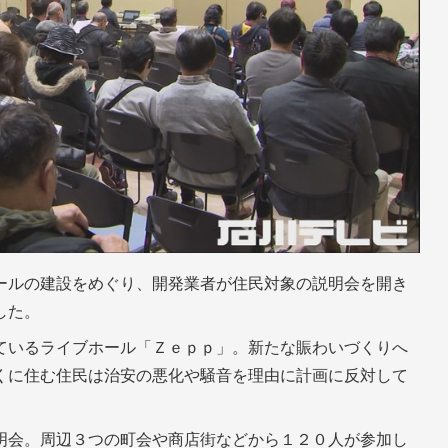
ールの建設をめぐり、開発業者が住民対象の説明会を開き
した。
ているライブホール「Ｚｅｐｐ」。新たな賑わいづくりへ
くに住む住民は治安の悪化や騒音を理由に計画に反対して
明会。周辺３つの町会や商店街などから１２０人が参加し