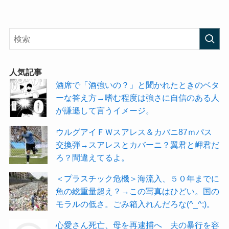
人気記事
酒席で「酒強いの？」と聞かれたときのベタ
ーな答え方→嗜む程度は強さに自信のある人
が謙遜して言うイメージ。
ウルグアイＦＷスアレス＆カバニ87ｍパス
交換弾→スアレスとカバーニ？翼君と岬君だ
ろ？間違えてるよ。
＜プラスチック危機＞海流入、５０年までに
魚の総重量超え？→この写真はひどい。国の
モラルの低さ。ごみ箱入れんだろな(^_^;)。
心愛さん死亡、母を再逮捕へ 夫の暴行を容