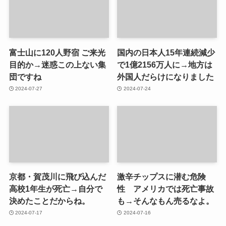
富士山に120人野宿 ご来光
国内の日本人15年連続減少
目的か→迷惑この上ない集
で1億2156万人に→地方は
団ですね
外国人だらけになりました
2024-07-27
2024-07-24
京都・賀茂川に飛び込んだ
激辛チップスに潜む危険
高校1年生が死亡→自分で
性 アメリカでは死亡事故
決めたことだからね。
も→そんなもん売るなよ。
2024-07-17
2024-07-16