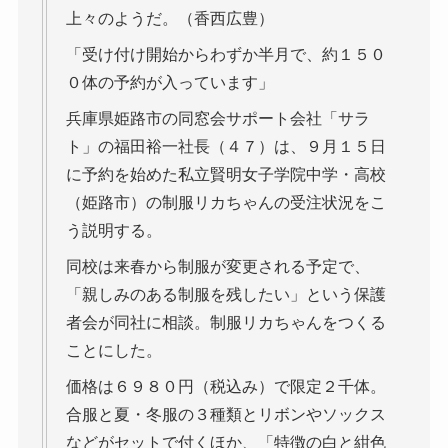
上々のようだ。（香西広豊）
「受け付け開始からわずか半月で、約１５０
０体の予約が入っています」
兵庫県姫路市の同窓会サポート会社「サラ
ト」の福田裕一社長（４７）は、９月１５日
に予約を始めた私立賢明女子学院中学・高校
（姫路市）の制服リカちゃんの受注状況をこ
う説明する。
同校は来春から制服が変更される予定で、
「親しみのある制服を残したい」という保護
者会が同社に相談。制服リカちゃんをつくる
ことにした。
価格は６９８０円（税込み）で限定２千体。
合服と夏・冬服の３種類とリボンやソックス
などがセットで付くほか、「特徴の白と紺色