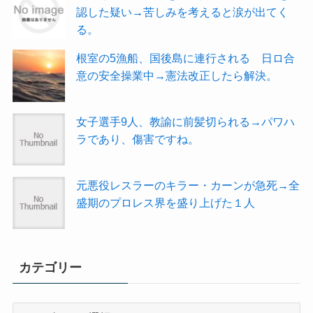
認した疑い→苦しみを考えると涙が出てく
る。
根室の5漁船、国後島に連行される 日ロ合
意の安全操業中→憲法改正したら解決。
女子選手9人、教諭に前髪切られる→パワハ
ラであり、傷害ですね。
元悪役レスラーのキラー・カーンが急死→全
盛期のプロレス界を盛り上げた１人
カテゴリー
カ