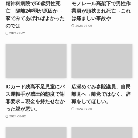
精神科病院で50歳男性死
モノレール高架下で男性作
亡 隔離2年弱が原因か→
業員が頭挟まれ死亡→これ
家でみてあげればよかった
は痛ましい事故や
のでは
2024-08-09
2024-08-21
ICカード残高不足児童にバ
広瀬めぐみ参院議員、自民
ス運転手が威圧的態度で謝
離党へ→離党ではなく、辞
罪要求→現金を持たせなか
職をしてほしい。
った親が悪い。
2024-07-30
2024-08-02