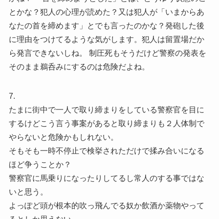
とかな？犯人の心理が読めた？又は犯人が「いまからあ
なたの首を締めます」とでも言ったのかな？発砲した後
に理由をつけてるような気がします。犯人は留置場だか
ら発言できないしね。 制圧死もそうだけど警察の発表を
そのまま鵜呑みにするのは危険だよね。
7.
たまに街中で一人で取り締まりをしている警察官を目に
するけどこう言う事案があると取り締まりも２人体制で
やらないと危険かもしれない。
そもそも一時不停止で検挙されただけで揉み合いになる
ほど争うことか？
警察官に馬乗りになったりしてるし常人のする事ではな
いと思う。
よっぽど頭が根本的吹っ飛んでる奴か飲酒か薬物やって