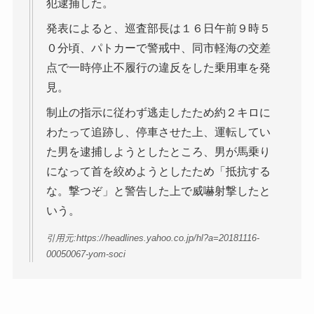
犯逮捕した。
発表によると、巡査部長は１６日午前９時５
０分頃、パトカーで警戒中、同市軽海の交差
点で一時停止不履行の違反をした乗用車を発
見。
制止の指示に従わず逃走したため約２キロに
わたって追跡し、停車させた上、運転してい
た男を逮捕しようとしたところ、男が馬乗り
になって首を絞めようとしたため「抵抗する
な。撃つぞ」と警告した上で威嚇射撃したと
いう。
引用元:https://headlines.yahoo.co.jp/hl?a=20181116-
00050067-yom-soci