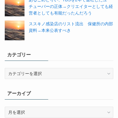
チューバーの正体→クリエイターとしても経
営者としても有能だったんだろう
ススキノ感染店のリスト流出 保健所の内部
資料→本来公表すべき
カテゴリー
カ
テ
ゴ
リ
アーカイブ
ー
ア
ー