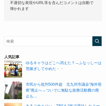
不適切な表現やURL等を含んだコメントは自動で
弾かれます
人気記事
ゆるキャラはどこへ消えた？→ふなっしーは
荒稼ぎしてやめた・・
市民から批判500件超 北九州市議会“海外視
察”廃止へ→ついでに無駄な政務活動費の廃
止も…
あるごめとりい、TBSを2年で退社したユー