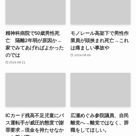
精神科病院で50歳男性死
モノレール高架下で男性作
亡 隔離2年弱が原因か→
業員が頭挟まれ死亡→これ
家でみてあげればよかった
は痛ましい事故や
のでは
2024-08-09
2024-08-21
ICカード残高不足児童にバ
広瀬めぐみ参院議員、自民
ス運転手が威圧的態度で謝
離党へ→離党ではなく、辞
罪要求→現金を持たせなか
職をしてほしい。