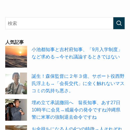
人気記事
小池都知事と吉村府知事、「9月入学制度」
など求める→今それ議論するときではない
誕生！森保監督に２年３億、サポート役西野
氏浮上も→「会長交代」に全く触れないマス
コミの気持ち悪さ。
埋め立て承認撤回へ 翁長知事、あす27日
10時半に会見→戒厳令の発令ですね沖縄県
警に米軍の強制退去命令ですね
お金持ちになる人の4つの特徴→人それぞれ