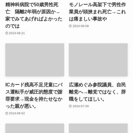
精神科病院で50歳男性死
モノレール高架下で男性作
亡 隔離2年弱が原因か→
業員が頭挟まれ死亡→これ
家でみてあげればよかった
は痛ましい事故や
のでは
2024-08-09
2024-08-21
ICカード残高不足児童にバ
広瀬めぐみ参院議員、自民
ス運転手が威圧的態度で謝
離党へ→離党ではなく、辞
罪要求→現金を持たせなか
職をしてほしい。
った親が悪い。
2024-07-30
2024-08-02