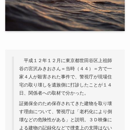
平成１２年１２月に東京都世田谷区上祖師
谷の宮沢みきおさん＝当時（４４）＝方で一
家４人が殺害された事件で、警視庁が現場住
宅の取り壊しを遺族側に打診したことが１４
日、関係者への取材で分かった。
証拠保全のため保存されてきた建物を取り壊
す理由について、警視庁は「老朽化により倒
壊などの危険性がある」と説明。３Ｄ映像に
よる建物の記録化などで捜査上の支障はない