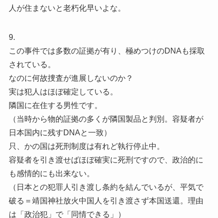
人が住まないと老朽化早いよな。
9.
この事件では多数の証拠が有り、極めつけのDNAも採取
されている。
なのに何故捜査が進展しないのか？
実は犯人はほぼ確定している。
隣国に在住する男性です。
（当時から物的証拠の多くが隣国製品と判別。容疑者が
日本国内に残すDNAと一致）
只、かの国は死刑制度は有れど執行停止中。
容疑者を引き渡せばほぼ確実に死刑ですので、政治的に
も感情的にも出来ない。
（日本との犯罪人引き渡し条約を結んでいるが、平気で
破る＝靖国神社放火中国人を引き渡さず本国送還。理由
は「政治犯」で「同情できる」）