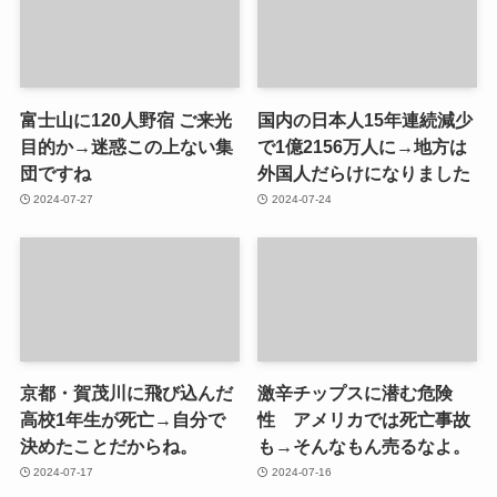
富士山に120人野宿 ご来光
国内の日本人15年連続減少
目的か→迷惑この上ない集
で1億2156万人に→地方は
団ですね
外国人だらけになりました
2024-07-27
2024-07-24
京都・賀茂川に飛び込んだ
激辛チップスに潜む危険
高校1年生が死亡→自分で
性 アメリカでは死亡事故
決めたことだからね。
も→そんなもん売るなよ。
2024-07-17
2024-07-16