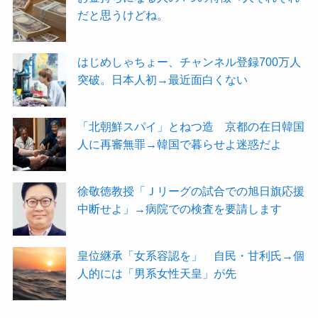
だと思うけどね。
はじめしゃちょー、チャンネル登録700万人
突破。日本人初→最近面白くない
「北朝鮮スパイ」とねつ造 京都の在日韓国
人に再審無罪→韓国で暮らせよ迷惑だよ
徐敬徳教授「Ｊリーグの試合での旭日旗応援
中断せよ」→病院での検査を要請します
皇位継承「女系容認を」 自民・甘利氏→個
人的には「男系女性天皇」が先