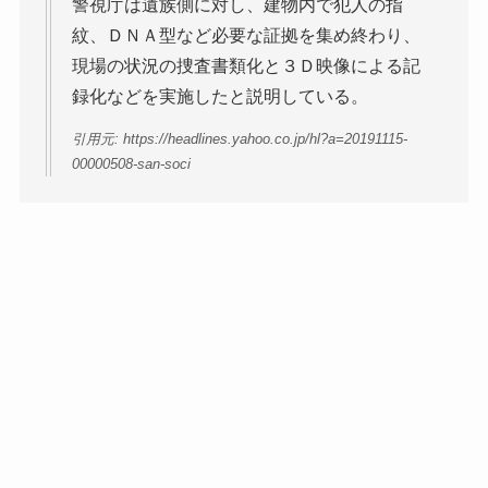
警視庁は遺族側に対し、建物内で犯人の指
紋、ＤＮＡ型など必要な証拠を集め終わり、
現場の状況の捜査書類化と３Ｄ映像による記
録化などを実施したと説明している。
引用元: https://headlines.yahoo.co.jp/hl?a=20191115-
00000508-san-soci