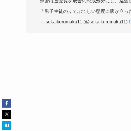
県警は巡査長を戒告の懲戒処分にし、巡査
「男子生徒のふてぶてしい態度に腹が立っ
— sekaikuromaku11 (@sekaikuromaku11)