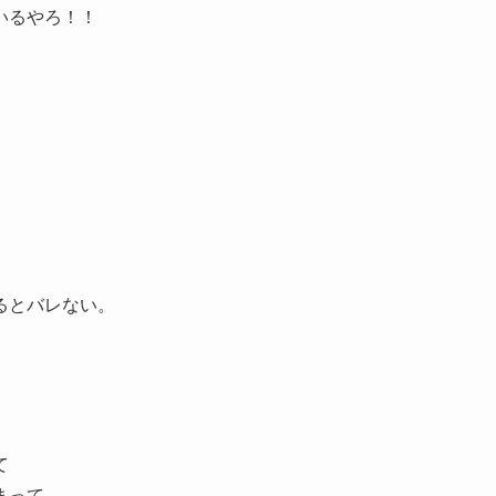
いるやろ！！
るとバレない。
て
まって