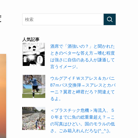
度
人気記事
酒席で「酒強いの？」と聞かれた
ときのベターな答え方→嗜む程度
は強さに自信のある人が謙遜して
言うイメージ。
ウルグアイＦＷスアレス＆カバニ
87ｍパス交換弾→スアレスとカバ
ーニ？翼君と岬君だろ？間違えて
るよ。
＜プラスチック危機＞海流入、５
０年までに魚の総重量超え？→こ
の写真はひどい。国のモラルの低
さ。ごみ箱入れんだろな(^_^;)。