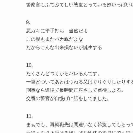
警察官もふてぶてしい態度とっている奴いっぱい
9.
悪ガキに平手打ち 当然だよ
この親もまたバカ親だよな
だからこんな出来損ないが誕生する
10.
たくさんどつくからバレるんです。
一発どついてあとはつねる又はぐりぐりしたりす
刑事なら道場で長時間正座さして虐待しよる。
交番の警官が自慢げに話をしてました。
11.
まぁでも、再就職先は間違いなく斡旋してもらっ
元役人を引き受ける怪しげな団体の役員にでも納