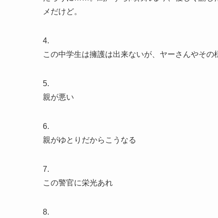
メだけど。
4.
この中学生は擁護は出来ないが、ヤーさんやその
5.
親が悪い
6.
親がゆとりだからこうなる
7.
この警官に栄光あれ
8.