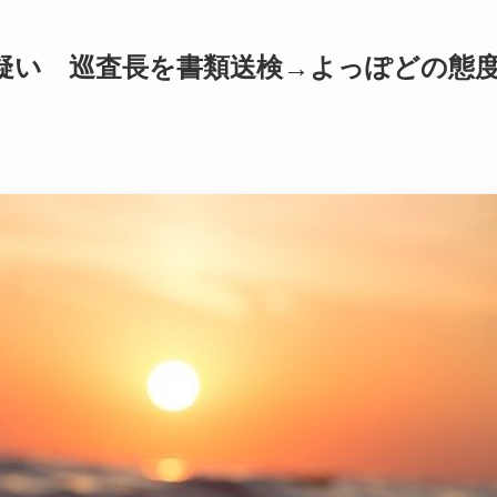
疑い 巡査長を書類送検→よっぽどの態