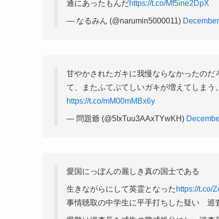
通にあったもんだ
https://t.co/Mf5ine2DpX
— なるみん (@narumin5000011)
December
甘やかされたガキに我慢ならなかったのだ
て、またふてぶてしいガキが増えてしまう
https://t.co/mM00mMBx6y
— 問題爺 (@5IxTuu3AAxTYwKH)
December
愛国にっぽんの麗しき真の国士である
生きながらにして英霊となった
https://t.co
事情聴取の中学生に平手打ちした疑い 巡