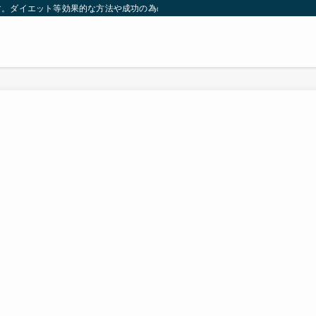
す。ダイエット等効果的な方法や成功の為の秘訣等。太ったり悩んでいる方々が簡