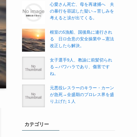
心愛さん死亡、母を再逮捕へ 夫
の暴行を容認した疑い→苦しみを
考えると涙が出てくる。
根室の5漁船、国後島に連行され
る 日ロ合意の安全操業中→憲法
改正したら解決。
女子選手9人、教諭に前髪切られ
る→パワハラであり、傷害です
ね。
元悪役レスラーのキラー・カーン
が急死→全盛期のプロレス界を盛
り上げた１人
カテゴリー