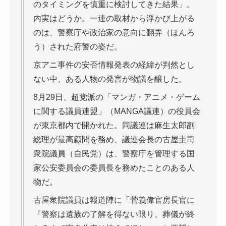
のタイミングを慎重に検討してきた結果」。
内実はどうか。一連の取材から浮かび上がる
のは、警察庁や政治家の意向に翻弄（ほんろ
う）された府警の姿だ。
京アニ事件の安否情報発表の経緯が判然とし
ない中、ある人物の発言が物議を醸した。
8月29日、超党派の「マンガ・アニメ・ゲーム
に関する議員連盟」（MANGA議連）の役員会
が東京都内で開かれた。同議連は麻生太郎副
総理が最高顧問を務め、議連会長の古屋圭司
衆院議員（自民党）は、警察庁を管理する国
家公安委員会の委員長を務めたことのある人
物だ。
古屋衆院議員は報道陣に「菅義偉官房長官に
『警察は遺族の了解を得ない限り、葬儀が終