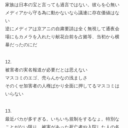
家族は日本の宝と言っても過言ではない。彼らを心無い
メディアから守る為に動かないなら議連に存在価値はな
い
逆にメディアは京アニの自粛要請は全く無視して通夜会
場にもカメラを入れたり献花台前を占拠等、当初から横
暴だったのにだ
12.
被害者の実名報道が必要だとは思えない
マスコミのエゴ、売らんかなの浅ましさ
そのくせ加害者の人権ばかり全面に押してるマスコミは
いらない
13.
最近バカが多すぎる。いちいち規制をするなょ。特別な
ことがない限り、被害があった死亡者や入院した人の名