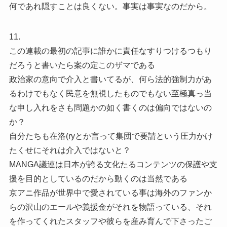
何であれ隠すことは良くない。事実は事実なのだから。
11.
この連載の最初の記事に誰かに責任なすりつけるつもり
だろうと書いたら案の定このザマである
政治家の意向で介入と書いてるが、何ら法的強制力があ
るわけでもなく民意を無視したものでもない至極真っ当
な申し入れをさも問題かの如く書くのは偏向ではないの
か？
自分たちも在洛(ryとか言って集団で要請という圧力かけ
たくせにそれは介入ではないと？
MANGA議連は日本が誇る文化たるコンテンツの保護や支
援を目的としているのだから動くのは当然である
京アニ作品が世界中で愛されている事は海外のファンか
らの沢山のエールや義援金がそれを物語っている、それ
を作ってくれたスタッフや彼らを産み育んで下さったご