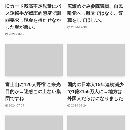
ICカード残高不足児童にバ
広瀬めぐみ参院議員、自民
ス運転手が威圧的態度で謝
離党へ→離党ではなく、辞
罪要求→現金を持たせなか
職をしてほしい。
った親が悪い。
2024-07-30
2024-08-02
富士山に120人野宿 ご来光
国内の日本人15年連続減少
目的か→迷惑この上ない集
で1億2156万人に→地方は
団ですね
外国人だらけになりました
2024-07-27
2024-07-24