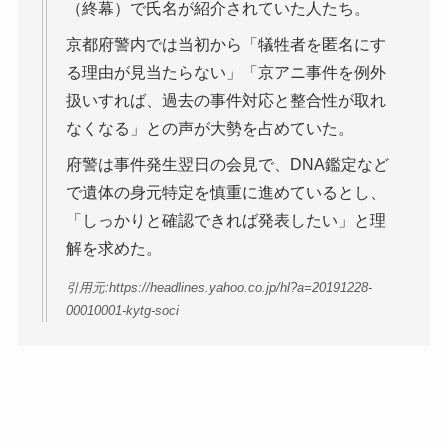
（終幕）で氏名が紹介されていた人たち。
京都府警内では当初から「犠牲者を匿名にす
る理由が見当たらない」「京アニ事件を例外
扱いすれば、過去の事件対応と整合性が取れ
なくなる」との声が大勢を占めていた。
府警は事件発生翌日の会見で、DNA鑑定など
で遺体の身元特定を慎重に進めているとし、
「しっかりと確認できれば発表したい」と理
解を求めた。
引用元:https://headlines.yahoo.co.jp/hl?a=20191228-
00010001-kytg-soci