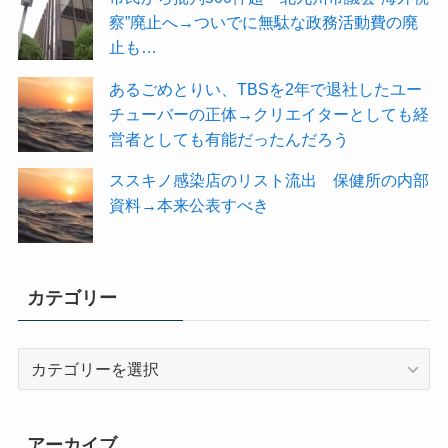
察”廃止へ→ついでに無駄な政務活動費の廃
止も…
あるごめとりい、TBSを2年で退社したユー
チューバーの正体→クリエイターとしても経
営者としても有能だったんだろう
ススキノ感染店のリスト流出 保健所の内部
資料→本来公表すべき
カテゴリー
カ
テ
ゴ
リ
アーカイブ