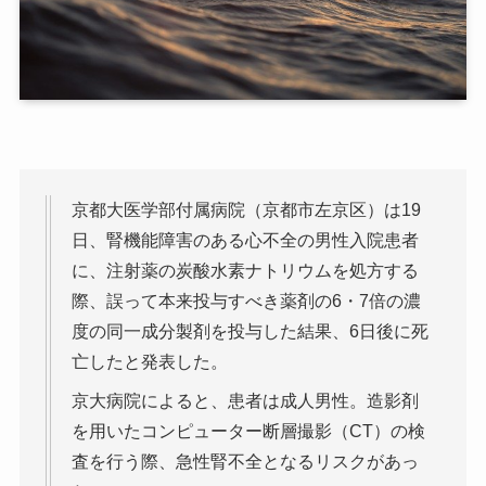
京都大医学部付属病院（京都市左京区）は19
日、腎機能障害のある心不全の男性入院患者
に、注射薬の炭酸水素ナトリウムを処方する
際、誤って本来投与すべき薬剤の6・7倍の濃
度の同一成分製剤を投与した結果、6日後に死
亡したと発表した。
京大病院によると、患者は成人男性。造影剤
を用いたコンピューター断層撮影（CT）の検
査を行う際、急性腎不全となるリスクがあっ