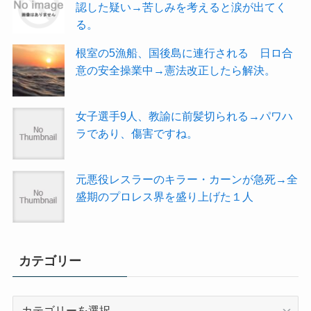
認した疑い→苦しみを考えると涙が出てく
る。
根室の5漁船、国後島に連行される 日ロ合
意の安全操業中→憲法改正したら解決。
女子選手9人、教諭に前髪切られる→パワハ
ラであり、傷害ですね。
元悪役レスラーのキラー・カーンが急死→全
盛期のプロレス界を盛り上げた１人
カテゴリー
カ