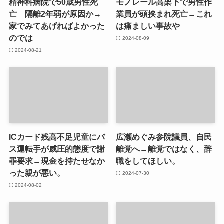
精神科病院で50歳男性死
モノレール高架下で男性作
亡 隔離2年弱が原因か→
業員が頭挟まれ死亡→これ
家でみてあげればよかった
は痛ましい事故や
のでは
2024-08-09
2024-08-21
ICカード残高不足児童にバ
広瀬めぐみ参院議員、自民
ス運転手が威圧的態度で謝
離党へ→離党ではなく、辞
罪要求→現金を持たせなか
職をしてほしい。
った親が悪い。
2024-07-30
2024-08-02