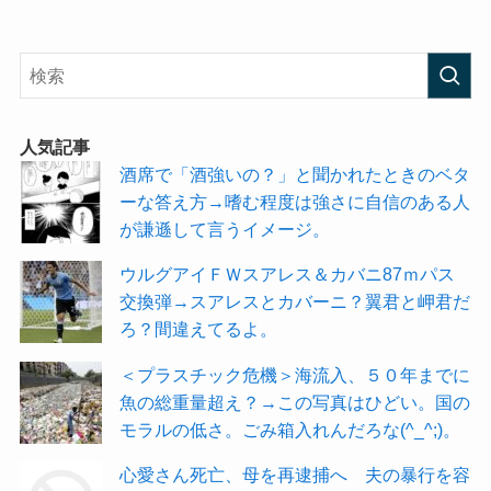
人気記事
酒席で「酒強いの？」と聞かれたときのベタ
ーな答え方→嗜む程度は強さに自信のある人
が謙遜して言うイメージ。
ウルグアイＦＷスアレス＆カバニ87ｍパス
交換弾→スアレスとカバーニ？翼君と岬君だ
ろ？間違えてるよ。
＜プラスチック危機＞海流入、５０年までに
魚の総重量超え？→この写真はひどい。国の
モラルの低さ。ごみ箱入れんだろな(^_^;)。
心愛さん死亡、母を再逮捕へ 夫の暴行を容