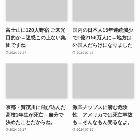
富士山に120人野宿 ご来光
国内の日本人15年連続減少
目的か→迷惑この上ない集
で1億2156万人に→地方は
団ですね
外国人だらけになりました
2024-07-27
2024-07-24
京都・賀茂川に飛び込んだ
激辛チップスに潜む危険
高校1年生が死亡→自分で
性 アメリカでは死亡事故
決めたことだからね。
も→そんなもん売るなよ。
2024-07-17
2024-07-16