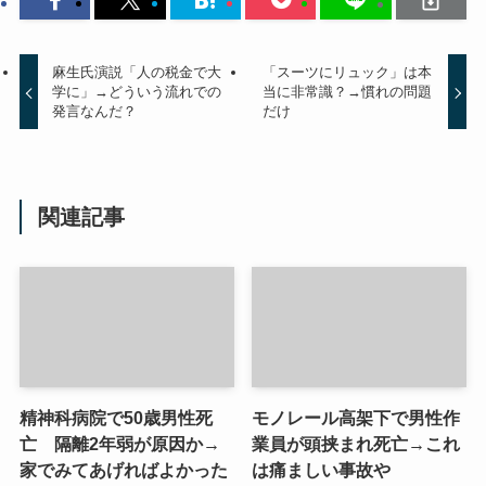
麻生氏演説「人の税金で大
「スーツにリュック」は本
学に」→どういう流れでの
当に非常識？→慣れの問題
発言なんだ？
だけ
関連記事
精神科病院で50歳男性死
モノレール高架下で男性作
亡 隔離2年弱が原因か→
業員が頭挟まれ死亡→これ
家でみてあげればよかった
は痛ましい事故や