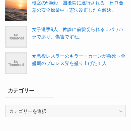
根室の5漁船、国後島に連行される 日ロ合
意の安全操業中→憲法改正したら解決。
女子選手9人、教諭に前髪切られる→パワハ
ラであり、傷害ですね。
元悪役レスラーのキラー・カーンが急死→全
盛期のプロレス界を盛り上げた１人
カテゴリー
カ
テ
ゴ
リ