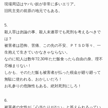
現場周辺はヤバい奴が非常に多いエリア。
旧民主党の前原の地元でもある。
5.
殺人罪は勿論の事、殺人未遂罪でも死刑を考えるべきで
は？
被害者は恐怖、苦痛、この先の不安、ＰＴＳＤ等々、一
生抱えて生きていかなきゃならない。
なのに犯人は数年?2,30年ただ飯食ったら自由の身。理不
尽極まりない！
しかも、そのただ飯も被害者が払った税金が廻り廻って
無駄に使われる。おかしいだろ！
お礼参りの危険性もある。絶対死刑にしろ！
6.
被害者の女性が「心当たりがない」と答えられるってい