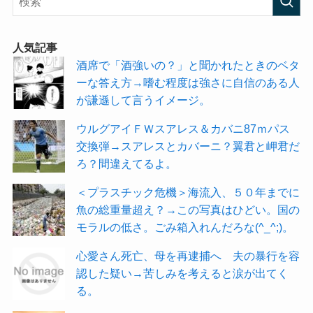
人気記事
酒席で「酒強いの？」と聞かれたときのベタ
ーな答え方→嗜む程度は強さに自信のある人
が謙遜して言うイメージ。
ウルグアイＦＷスアレス＆カバニ87ｍパス
交換弾→スアレスとカバーニ？翼君と岬君だ
ろ？間違えてるよ。
＜プラスチック危機＞海流入、５０年までに
魚の総重量超え？→この写真はひどい。国の
モラルの低さ。ごみ箱入れんだろな(^_^;)。
心愛さん死亡、母を再逮捕へ 夫の暴行を容
認した疑い→苦しみを考えると涙が出てく
る。