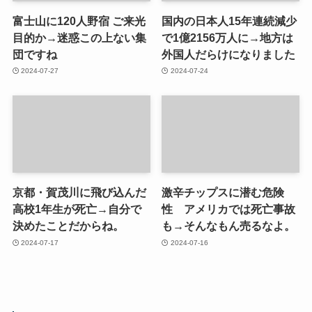
富士山に120人野宿 ご来光
国内の日本人15年連続減少
目的か→迷惑この上ない集
で1億2156万人に→地方は
団ですね
外国人だらけになりました
2024-07-27
2024-07-24
京都・賀茂川に飛び込んだ
激辛チップスに潜む危険
高校1年生が死亡→自分で
性 アメリカでは死亡事故
決めたことだからね。
も→そんなもん売るなよ。
2024-07-17
2024-07-16