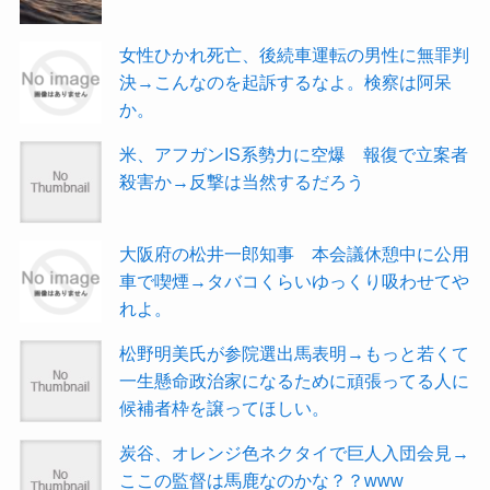
女性ひかれ死亡、後続車運転の男性に無罪判
決→こんなのを起訴するなよ。検察は阿呆
か。
米、アフガンIS系勢力に空爆 報復で立案者
殺害か→反撃は当然するだろう
大阪府の松井一郎知事 本会議休憩中に公用
車で喫煙→タバコくらいゆっくり吸わせてや
れよ。
松野明美氏が参院選出馬表明→もっと若くて
一生懸命政治家になるために頑張ってる人に
候補者枠を譲ってほしい。
炭谷、オレンジ色ネクタイで巨人入団会見→
ここの監督は馬鹿なのかな？？www