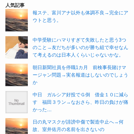
人気記事
報ステ、富川アナ以外も体調不良→完全にア
ウトと思う。
中学受験にハマりすぎて失敗したと思う3つ
のこと→友だちが多いのが勝ち組で幸せなん
て考えるのは日本人くらいじゃないかな。
朝日新聞社員を停職1カ月 前検事長賭けマ
ージャン問題→実名報道はしないのでしょう
か
中日 ガルシア好投でＧ倒 借金１０に減ら
す 福田３ラン→なおさら、昨日の負けが痛
かった…
日の丸マスクが誹謗中傷で製造中止へ→何
故、室井佑月の名前を出さないの