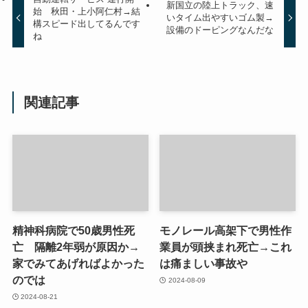
新国立の陸上トラック、速
始 秋田・上小阿仁村→結
いタイム出やすいゴム製→
構スピード出してるんです
設備のドーピングなんだな
ね
関連記事
精神科病院で50歳男性死
モノレール高架下で男性作
亡 隔離2年弱が原因か→
業員が頭挟まれ死亡→これ
家でみてあげればよかった
は痛ましい事故や
のでは
2024-08-09
2024-08-21