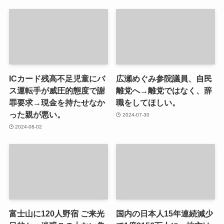
ICカード残高不足児童にバ
広瀬めぐみ参院議員、自民
ス運転手が威圧的態度で謝
離党へ→離党ではなく、辞
罪要求→現金を持たせなか
職をしてほしい。
った親が悪い。
2024-07-30
2024-08-02
富士山に120人野宿 ご来光
国内の日本人15年連続減少