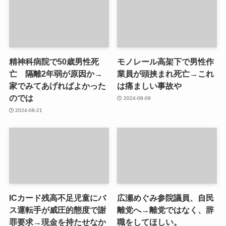
精神科病院で50歳男性死
モノレール高架下で男性作
亡 隔離2年弱が原因か→
業員が頭挟まれ死亡→これ
家でみてあげればよかった
は痛ましい事故や
のでは
2024-08-09
2024-08-21
ICカード残高不足児童にバ
広瀬めぐみ参院議員、自民
ス運転手が威圧的態度で謝
離党へ→離党ではなく、辞
罪要求→現金を持たせなか
職をしてほしい。