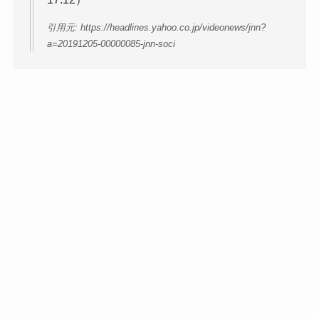
引用元: https://headlines.yahoo.co.jp/videonews/jnn?
a=20191205-00000085-jnn-soci