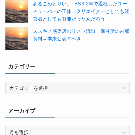
あるごめとりい、TBSを2年で退社したユー
チューバーの正体→クリエイターとしても経
営者としても有能だったんだろう
ススキノ感染店のリスト流出 保健所の内部
資料→本来公表すべき
カテゴリー
カ
テ
ゴ
リ
アーカイブ
ー
ア