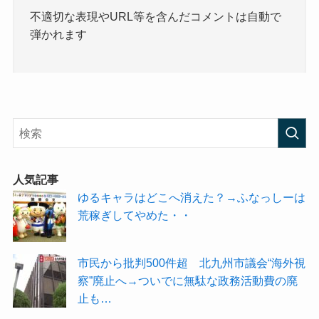
不適切な表現やURL等を含んだコメントは自動で
弾かれます
人気記事
ゆるキャラはどこへ消えた？→ふなっしーは
荒稼ぎしてやめた・・
市民から批判500件超 北九州市議会“海外視
察”廃止へ→ついでに無駄な政務活動費の廃
止も…