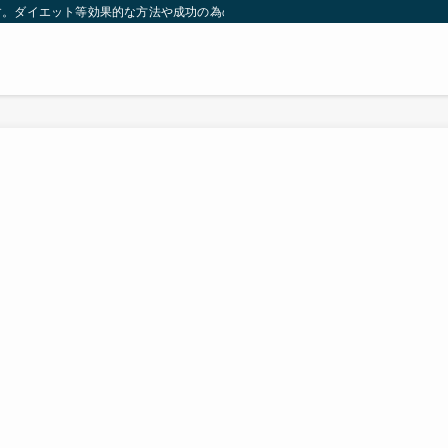
す。ダイエット等効果的な方法や成功の為の秘訣等。太ったり悩んでいる方々が簡