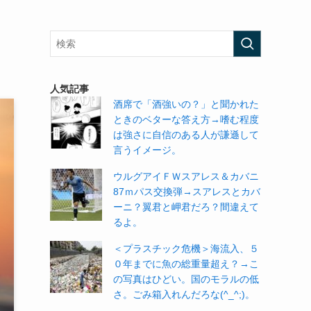
人気記事
酒席で「酒強いの？」と聞かれた
ときのベターな答え方→嗜む程度
は強さに自信のある人が謙遜して
言うイメージ。
ウルグアイＦＷスアレス＆カバニ
87ｍパス交換弾→スアレスとカバ
ーニ？翼君と岬君だろ？間違えて
るよ。
＜プラスチック危機＞海流入、５
０年までに魚の総重量超え？→こ
の写真はひどい。国のモラルの低
さ。ごみ箱入れんだろな(^_^;)。