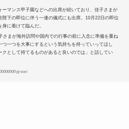
ォーマンス甲子園などへの出席が続いており、佳子さまが
陛下の即位に伴う一連の儀式にも出席。10月22日の即位
を身に着けて臨んだ。
佳子さまが海外訪問や国内での行事の前に入念に準備を重ね
一つ一つを大事にするという気持ちを持っていってほし
ークとして持てるものがあると良いのでは」と話してい
0000000-jij-soci