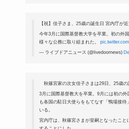
【祝】佳子さま、25歳の誕生日 宮内庁が
今年3月に国際基督教大学を卒業。初の外
様々な公務に取り組まれた。
pic.twitter.c
— ライブドアニュース (@livedoornews)
De
秋篠宮家の次女佳子さまは29日、25歳の
3月に国際基督教大を卒業。9月には初の
も各国の駐日大使らをもてなす「鴨場接待
いる。
宮内庁は、秋篠宮さまが皇嗣となったこと
することにした。