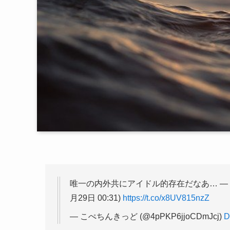
唯一の内外共にアイドル的存在だなあ… — 
月29日 00:31)
https://t.co/x8UV815nzZ
— こぺちんきっど (@4pPKP6jjoCDmJcj)
D