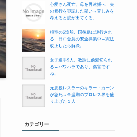
心愛さん死亡、母を再逮捕へ 夫
の暴行を容認した疑い→苦しみを
考えると涙が出てくる。
根室の5漁船、国後島に連行され
る 日ロ合意の安全操業中→憲法
改正したら解決。
女子選手9人、教諭に前髪切られ
る→パワハラであり、傷害です
ね。
元悪役レスラーのキラー・カーン
が急死→全盛期のプロレス界を盛
り上げた１人
カテゴリー