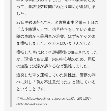
って、事故後数時間にわたり周辺が混雑しま
した。
27日午後0時半ごろ、名古屋市中区栄三丁目の
「広小路通り」で、信号待ちをしていた車に
隣の車線から乗用車が追突、はずみでそのま
ま横転しました。ケガ人はいませんでした。
横転した車はおよそ2時間後に撤去されました
が、現場は名古屋・栄の中心地のため、周辺
の道路で渋滞が起きるなど混雑しました。
追突した車を運転していた男性は、警察の調
べに対し「前方不注意だった」と話している
ということです。
引用元:https://headlines.yahoo.co.jp/hl?a=20191027-
00025022-tokaiv-soci