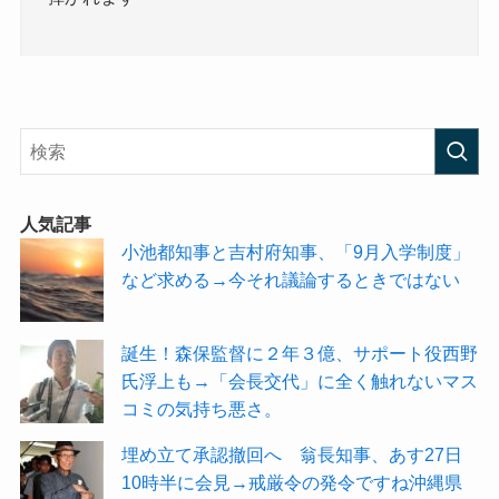
人気記事
小池都知事と吉村府知事、「9月入学制度」
など求める→今それ議論するときではない
誕生！森保監督に２年３億、サポート役西野
氏浮上も→「会長交代」に全く触れないマス
コミの気持ち悪さ。
埋め立て承認撤回へ 翁長知事、あす27日
10時半に会見→戒厳令の発令ですね沖縄県