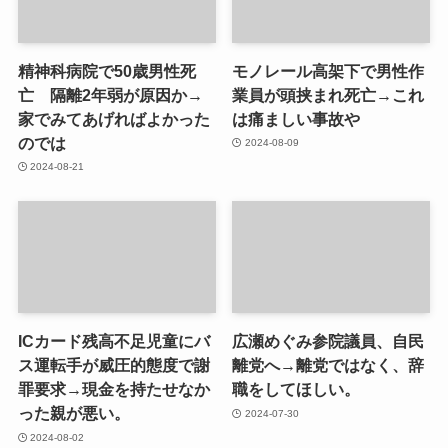
精神科病院で50歳男性死
モノレール高架下で男性作
亡 隔離2年弱が原因か→
業員が頭挟まれ死亡→これ
家でみてあげればよかった
は痛ましい事故や
のでは
2024-08-09
2024-08-21
ICカード残高不足児童にバ
広瀬めぐみ参院議員、自民
ス運転手が威圧的態度で謝
離党へ→離党ではなく、辞
罪要求→現金を持たせなか
職をしてほしい。
った親が悪い。
2024-07-30
2024-08-02