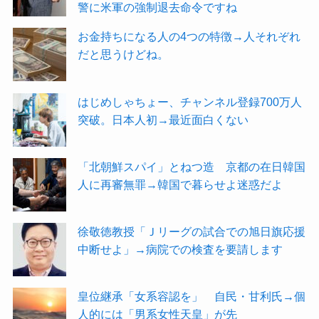
警に米軍の強制退去命令ですね
お金持ちになる人の4つの特徴→人それぞれ
だと思うけどね。
はじめしゃちょー、チャンネル登録700万人
突破。日本人初→最近面白くない
「北朝鮮スパイ」とねつ造 京都の在日韓国
人に再審無罪→韓国で暮らせよ迷惑だよ
徐敬徳教授「Ｊリーグの試合での旭日旗応援
中断せよ」→病院での検査を要請します
皇位継承「女系容認を」 自民・甘利氏→個
人的には「男系女性天皇」が先