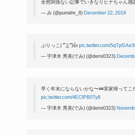
全然関係ない記事でいきなりヒナちゃん感
— み (@pumdre_8)
December 22, 2019
ぶりっこ( ͡° ͜ʖ ͡°)👍
pic.twitter.com/5qTpf1Ae3
— 宇津木 秀美(でみ) (@demi0323)
Decembe
早く年末にならないかな〜💤実家帰ってこた
pic.twitter.com/4ECIPB0Ty8
— 宇津木 秀美(でみ) (@demi0323)
Novembe