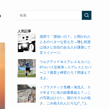
も
人気記事
酒席で「酒強いの？」と聞かれた
ときのベターな答え方→嗜む程度
は強さに自信のある人が謙遜して
言うイメージ。
ウルグアイＦＷスアレス＆カバニ
87ｍパス交換弾→スアレスとカバ
ーニ？翼君と岬君だろ？間違えて
るよ。
＜プラスチック危機＞海流入、５
０年までに魚の総重量超え？→こ
の写真はひどい。国のモラルの低
さ。ごみ箱入れんだろな(^_^;)。