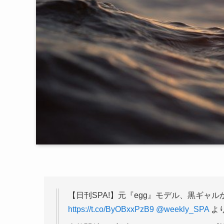
【日刊SPA!】元『egg』モデル、黒ギャ
https://t.co/ByOBxxPzB9
@weekly_SPA
よ