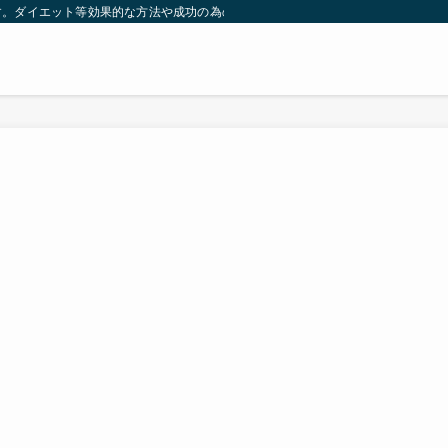
す。ダイエット等効果的な方法や成功の為の秘訣等。太ったり悩んでいる方々が簡