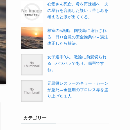
心愛さん死亡、母を再逮捕へ 夫
の暴行を容認した疑い→苦しみを
考えると涙が出てくる。
根室の5漁船、国後島に連行され
る 日ロ合意の安全操業中→憲法
改正したら解決。
女子選手9人、教諭に前髪切られ
る→パワハラであり、傷害です
ね。
元悪役レスラーのキラー・カーン
が急死→全盛期のプロレス界を盛
り上げた１人
カテゴリー