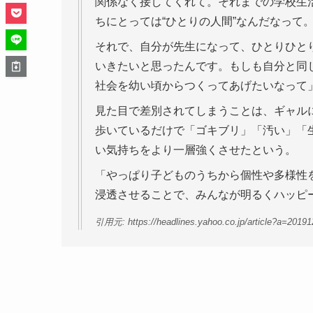
関係なく接してくれて。それまでの学校生活
ちにとっては“ひとりの人間”なんだなって
それで、自分が先生になって、ひとりひと
いきたいと思ったんです。もしも自分と同
社会を幼い頃からつくってあげたいなって
見た目で差別されてしまうことは、ギャル
歩いているだけで「ゴキブリ」「汚い」「
い気持ちをより一層強くさせたという。
「やっぱり子どものうちから個性や多様性
浸透させることで、みんなが明るくハッピ
引用元: https://headlines.yahoo.co.jp/article?a=2019