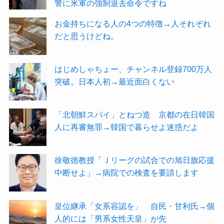
警に米軍の強制退去命令ですね
お金持ちになる人の4つの特徴→人それぞれ
だと思うけどね。
はじめしゃちょー、チャンネル登録700万人
突破。日本人初→最近面白くない
「北朝鮮スパイ」とねつ造 京都の在日韓国
人に再審無罪→韓国で暮らせよ迷惑だよ
徐敬徳教授「Ｊリーグの試合での旭日旗応援
中断せよ」→病院での検査を要請します
皇位継承「女系容認を」 自民・甘利氏→個
人的には「男系女性天皇」が先