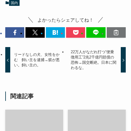
国内
よかったらシェアしてね！
22万人がなだれ打つ“便乗
リードなしの犬、女性をか
徴用工”2兆2千億円賠償の
む 飼い主を逮捕→躾が悪
恐怖→国交断絶。日本に関
い。飼い主の。
わるな。
関連記事