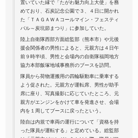
置いていた縁で「たがわ魅力向上大使」を務
めており、石炭記念公園で３、４日に開かれ
た「ＴＡＧＡＷＡコールマイン・フェスティ
バル～炭坑節まつり」に参加していた。
陸上自衛隊西部方面総監部（熊本市）や元後
援会関係者の男性によると、元親方は４日午
前９時半頃、男性と会場内の自衛隊福岡地方
協力本部飯塚地域事務所のブースを訪問。
隊員から荷物運搬用の四輪駆動車に乗車する
よう促された。元親方が運転席、男性が助手
席に座り、写真撮影に応じていたところ、元
親方がエンジンをかけて車を発進させ、会場
内を１周してブースに戻ったという。
陸自は内規で車両の運行について「資格を持
った隊員が運転する」と定めている。総監部