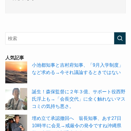
人気記事
小池都知事と吉村府知事、「9月入学制度」
など求める→今それ議論するときではない
誕生！森保監督に２年３億、サポート役西野
氏浮上も→「会長交代」に全く触れないマス
コミの気持ち悪さ。
埋め立て承認撤回へ 翁長知事、あす27日
10時半に会見→戒厳令の発令ですね沖縄県