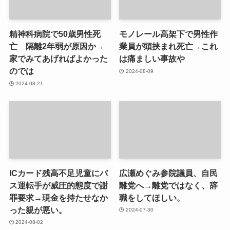
精神科病院で50歳男性死
モノレール高架下で男性作
亡 隔離2年弱が原因か→
業員が頭挟まれ死亡→これ
家でみてあげればよかった
は痛ましい事故や
のでは
2024-08-09
2024-08-21
ICカード残高不足児童にバ
広瀬めぐみ参院議員、自民
ス運転手が威圧的態度で謝
離党へ→離党ではなく、辞
罪要求→現金を持たせなか
職をしてほしい。
った親が悪い。
2024-07-30
2024-08-02