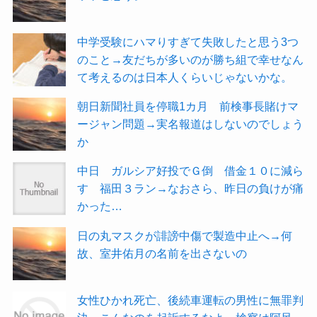
中学受験にハマりすぎて失敗したと思う3つ
のこと→友だちが多いのが勝ち組で幸せなん
て考えるのは日本人くらいじゃないかな。
朝日新聞社員を停職1カ月 前検事長賭けマ
ージャン問題→実名報道はしないのでしょう
か
中日 ガルシア好投でＧ倒 借金１０に減ら
す 福田３ラン→なおさら、昨日の負けが痛
かった…
日の丸マスクが誹謗中傷で製造中止へ→何
故、室井佑月の名前を出さないの
女性ひかれ死亡、後続車運転の男性に無罪判