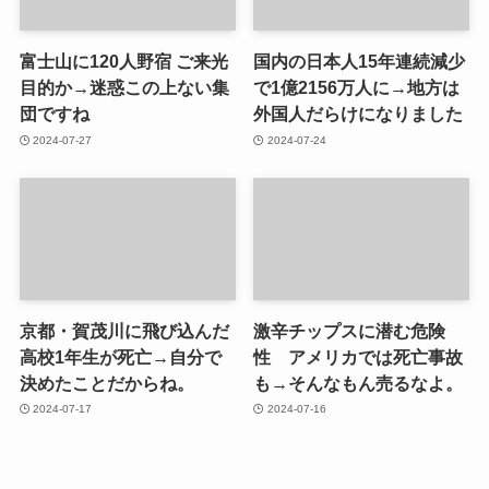
富士山に120人野宿 ご来光
国内の日本人15年連続減少
目的か→迷惑この上ない集
で1億2156万人に→地方は
団ですね
外国人だらけになりました
2024-07-27
2024-07-24
京都・賀茂川に飛び込んだ
激辛チップスに潜む危険
高校1年生が死亡→自分で
性 アメリカでは死亡事故
決めたことだからね。
も→そんなもん売るなよ。
2024-07-17
2024-07-16