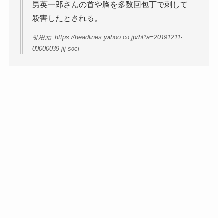
男英一郎さんの首や胸を多数回包丁で刺して
殺害したとされる。
引用元: https://headlines.yahoo.co.jp/hl?a=20191211-
00000039-jij-soci