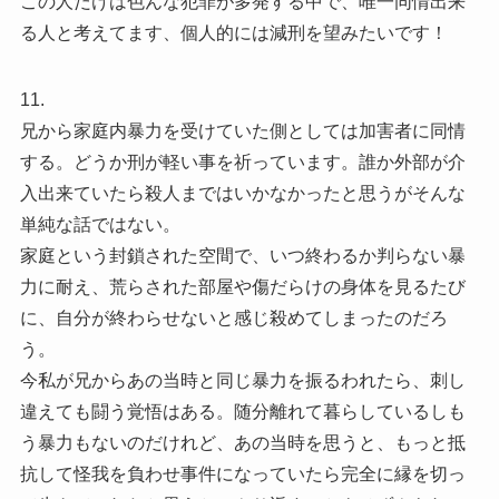
この人だけは色んな犯罪が多発する中で、唯一同情出来
る人と考えてます、個人的には減刑を望みたいです！
11.
兄から家庭内暴力を受けていた側としては加害者に同情
する。どうか刑が軽い事を祈っています。誰か外部が介
入出来ていたら殺人まではいかなかったと思うがそんな
単純な話ではない。
家庭という封鎖された空間で、いつ終わるか判らない暴
力に耐え、荒らされた部屋や傷だらけの身体を見るたび
に、自分が終わらせないと感じ殺めてしまったのだろ
う。
今私が兄からあの当時と同じ暴力を振るわれたら、刺し
違えても闘う覚悟はある。随分離れて暮らしているしも
う暴力もないのだけれど、あの当時を思うと、もっと抵
抗して怪我を負わせ事件になっていたら完全に縁を切っ