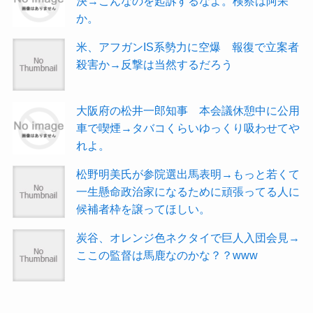
決→こんなのを起訴するなよ。検察は阿呆
か。
米、アフガンIS系勢力に空爆 報復で立案者
殺害か→反撃は当然するだろう
大阪府の松井一郎知事 本会議休憩中に公用
車で喫煙→タバコくらいゆっくり吸わせてや
れよ。
松野明美氏が参院選出馬表明→もっと若くて
一生懸命政治家になるために頑張ってる人に
候補者枠を譲ってほしい。
炭谷、オレンジ色ネクタイで巨人入団会見→
ここの監督は馬鹿なのかな？？www