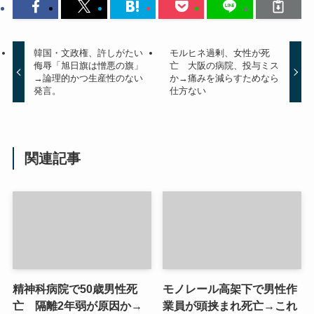
韓国・文政権、許しがたい
モルヒネ過剰、女性が死
侮辱「旭日旗は憎悪の旗」
亡 大阪の病院、投与ミス
→論理的かつ生産性のない
か→痛みを減らすためなら
発言。
仕方ない
関連記事
精神科病院で50歳男性死
モノレール高架下で男性作
亡 隔離2年弱が原因か→
業員が頭挟まれ死亡→これ