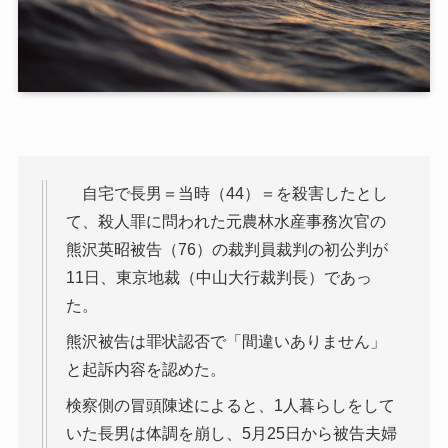
自宅で長男＝当時（44）＝を殺害したとし
て、殺人罪に問われた元農林水産事務次官の
熊沢英昭被告（76）の裁判員裁判の初公判が
11日、東京地裁（中山大行裁判長）であっ
た。
熊沢被告は罪状認否で「間違いありません」
と起訴内容を認めた。
検察側の冒頭陳述によると、1人暮らしをして
いた長男は体調を崩し、5月25日から被告夫婦