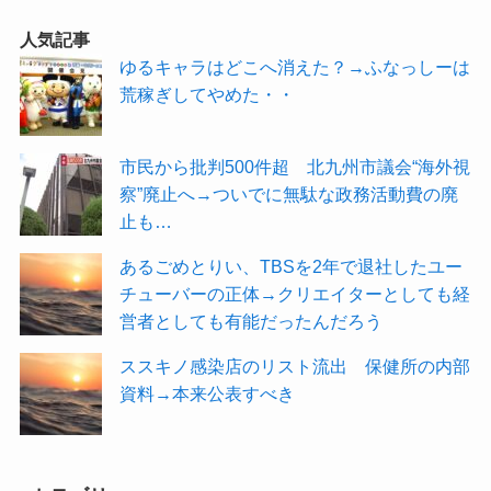
人気記事
ゆるキャラはどこへ消えた？→ふなっしーは
荒稼ぎしてやめた・・
市民から批判500件超 北九州市議会“海外視
察”廃止へ→ついでに無駄な政務活動費の廃
止も…
あるごめとりい、TBSを2年で退社したユー
チューバーの正体→クリエイターとしても経
営者としても有能だったんだろう
ススキノ感染店のリスト流出 保健所の内部
資料→本来公表すべき