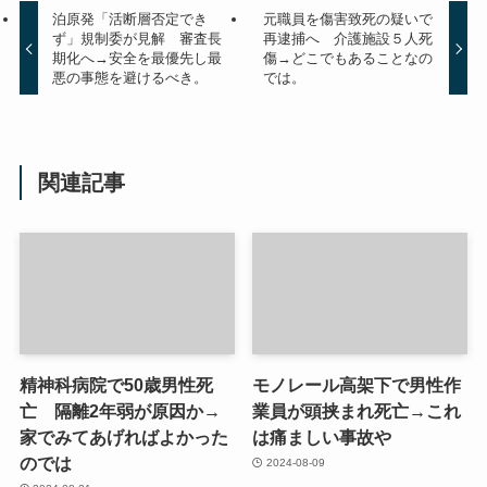
泊原発「活断層否定でき
元職員を傷害致死の疑いで
ず」規制委が見解 審査長
再逮捕へ 介護施設５人死
期化へ→安全を最優先し最
傷→どこでもあることなの
悪の事態を避けるべき。
では。
関連記事
精神科病院で50歳男性死
モノレール高架下で男性作
亡 隔離2年弱が原因か→
業員が頭挟まれ死亡→これ
家でみてあげればよかった
は痛ましい事故や
のでは
2024-08-09