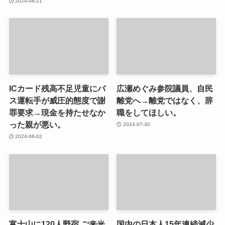
2024-08-21
ICカード残高不足児童にバ
広瀬めぐみ参院議員、自民
ス運転手が威圧的態度で謝
離党へ→離党ではなく、辞
罪要求→現金を持たせなか
職をしてほしい。
った親が悪い。
2024-07-30
2024-08-02
富士山に120人野宿 ご来光
国内の日本人15年連続減少