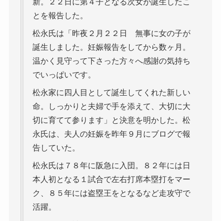
新。２２日に第４子となる次女が誕生したこ
とを報告した。
松永氏は「昨夜２月２２日 無事に女の子が
誕生しました。妊娠報告をしてから数ヶ月。
温かく見守って下さった方々へ感謝の気持ち
でいっぱいです。
松永家に四人目として誕生してくれた新しい
命。しっかりと夫婦で手を添えて、大切に大
切に育てて参ります」と決意を明かした。松
永氏は、夫人の妊娠を昨年９月にブログで報
告していた。
松永氏は７８年に阪急に入団。８２年には日
本人初となる１試合で左右打席本塁打をマー
ク、８５年には盗塁王をとなるなど走攻守で
活躍。