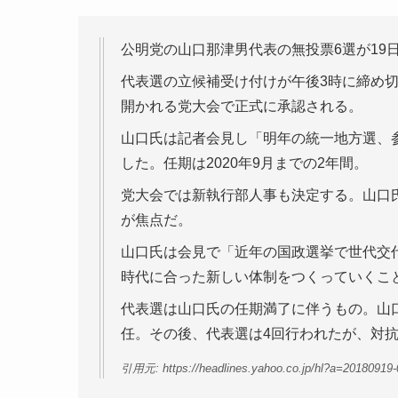
公明党の山口那津男代表の無投票6選が19
代表選の立候補受け付けが午後3時に締め切
開かれる党大会で正式に承認される。
山口氏は記者会見し「明年の統一地方選、
した。任期は2020年9月までの2年間。
党大会では新執行部人事も決定する。山口
が焦点だ。
山口氏は会見で「近年の国政選挙で世代交
時代に合った新しい体制をつくっていくこ
代表選は山口氏の任期満了に伴うもの。山
任。その後、代表選は4回行われたが、対
引用元: https://headlines.yahoo.co.jp/hl?a=20180919-0