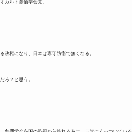
オカルト創価学会党。
る政権になり、日本は専守防衛で無くなる。
だろ？と思う。
。創価学会を国の監視から逃れる為に、与党にくっついている