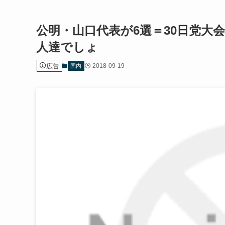
公明・山口代表が6選＝30日党大
人達でしょ
広告
2018-09-19
国内