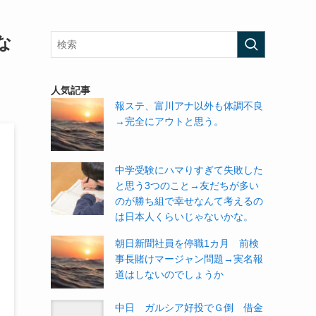
な
人気記事
報ステ、富川アナ以外も体調不良
→完全にアウトと思う。
中学受験にハマりすぎて失敗した
と思う3つのこと→友だちが多い
のが勝ち組で幸せなんて考えるの
は日本人くらいじゃないかな。
朝日新聞社員を停職1カ月 前検
事長賭けマージャン問題→実名報
道はしないのでしょうか
中日 ガルシア好投でＧ倒 借金