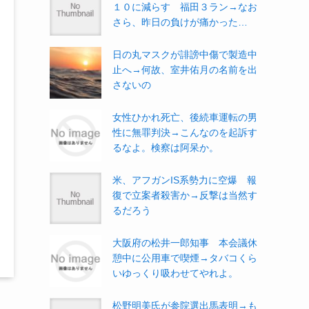
１０に減らす 福田３ラン→なお
さら、昨日の負けが痛かった…
日の丸マスクが誹謗中傷で製造中
止へ→何故、室井佑月の名前を出
さないの
女性ひかれ死亡、後続車運転の男
性に無罪判決→こんなのを起訴す
るなよ。検察は阿呆か。
米、アフガンIS系勢力に空爆 報
復で立案者殺害か→反撃は当然す
るだろう
大阪府の松井一郎知事 本会議休
憩中に公用車で喫煙→タバコくら
いゆっくり吸わせてやれよ。
松野明美氏が参院選出馬表明→も