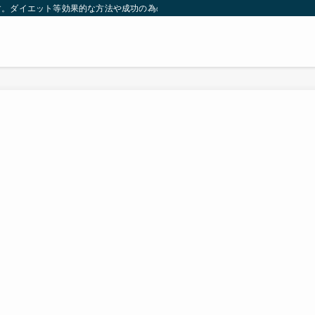
す。ダイエット等効果的な方法や成功の為の秘訣等。太ったり悩んでいる方々が簡