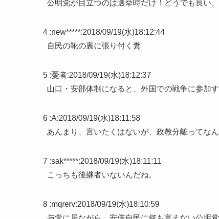
公明党が目立つのは選挙時だけ！どうでも良い、
4 :
new*****
:
2018/09/19(水)18:12:44
自民の靴の裏に張り付く糞
5 :
憂者
:
2018/09/19(水)18:12:37
山口・安部体制になると、外国での戦争に参加す
6 :
A
:
2018/09/19(水)18:11:58
あんまり、言いたくはないが、政教分離ってなん
7 :
sak*****
:
2018/09/19(水)18:11:11
こっちも後継者いないんだね。
8 :
mqrerv
:
2018/09/19(水)18:10:59
与党に居ながら、安倍自民に何も言えない公明党