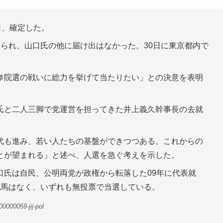
日、確定した。
られ、山口氏の他に届け出はなかった。30日に東京都内で
参院選の戦いに総力を挙げて当たりたい」との決意を表明
氏と二人三脚で党運営を担ってきた井上義久幹事長の去就
代も進み、若い人たちの基盤ができつつある。これからの
とが望まれる」と述べ、人選を急ぐ考えを示した。
口氏は自民、公明両党が政権から転落した09年に代表就
抗馬はなく、いずれも無投票で当選している。
0000059-jij-pol