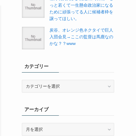
っと若くて一生懸命政治家になる
ために頑張ってる人に候補者枠を
譲ってほしい。
炭谷、オレンジ色ネクタイで巨人
入団会見→ここの監督は馬鹿なの
かな？？www
カテゴリー
カ
テ
ゴ
リ
アーカイブ
ー
ア
ー