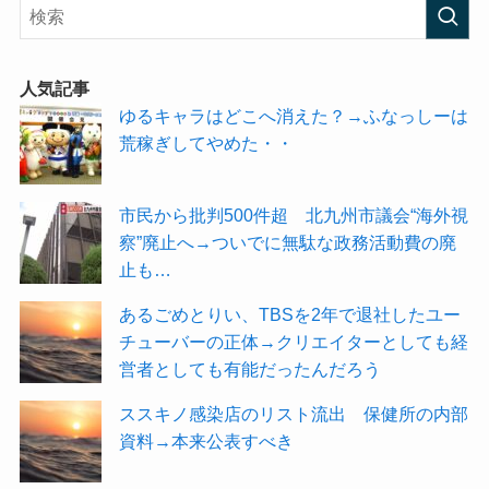
人気記事
ゆるキャラはどこへ消えた？→ふなっしーは
荒稼ぎしてやめた・・
市民から批判500件超 北九州市議会“海外視
察”廃止へ→ついでに無駄な政務活動費の廃
止も…
あるごめとりい、TBSを2年で退社したユー
チューバーの正体→クリエイターとしても経
営者としても有能だったんだろう
ススキノ感染店のリスト流出 保健所の内部
資料→本来公表すべき