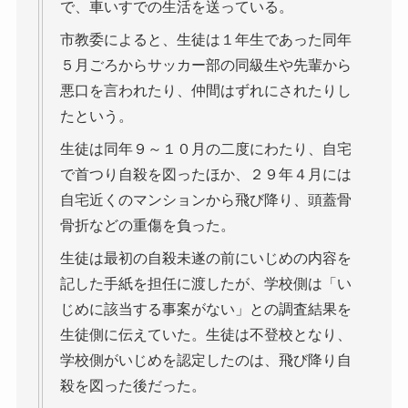
で、車いすでの生活を送っている。
市教委によると、生徒は１年生であった同年
５月ごろからサッカー部の同級生や先輩から
悪口を言われたり、仲間はずれにされたりし
たという。
生徒は同年９～１０月の二度にわたり、自宅
で首つり自殺を図ったほか、２９年４月には
自宅近くのマンションから飛び降り、頭蓋骨
骨折などの重傷を負った。
生徒は最初の自殺未遂の前にいじめの内容を
記した手紙を担任に渡したが、学校側は「い
じめに該当する事案がない」との調査結果を
生徒側に伝えていた。生徒は不登校となり、
学校側がいじめを認定したのは、飛び降り自
殺を図った後だった。