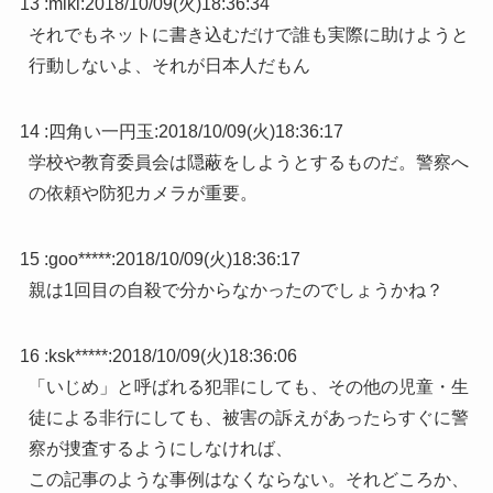
13 :
miki
:
2018/10/09(火)18:36:34
それでもネットに書き込むだけで誰も実際に助けようと
行動しないよ、それが日本人だもん
14 :
四角い一円玉
:
2018/10/09(火)18:36:17
学校や教育委員会は隠蔽をしようとするものだ。警察へ
の依頼や防犯カメラが重要。
15 :
goo*****
:
2018/10/09(火)18:36:17
親は1回目の自殺で分からなかったのでしょうかね？
16 :
ksk*****
:
2018/10/09(火)18:36:06
「いじめ」と呼ばれる犯罪にしても、その他の児童・生
徒による非行にしても、被害の訴えがあったらすぐに警
察が捜査するようにしなければ、
この記事のような事例はなくならない。それどころか、