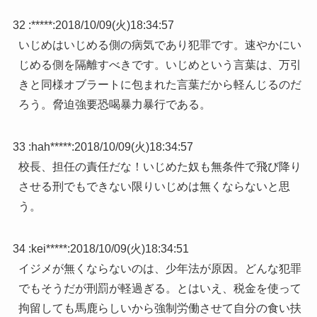
32 :
*****
:
2018/10/09(火)18:34:57
いじめはいじめる側の病気であり犯罪です。速やかにい
じめる側を隔離すべきです。いじめという言葉は、万引
きと同様オブラートに包まれた言葉だから軽んじるのだ
ろう。脅迫強要恐喝暴力暴行である。
33 :
hah*****
:
2018/10/09(火)18:34:57
校長、担任の責任だな！いじめた奴も無条件で飛び降り
させる刑でもできない限りいじめは無くならないと思
う。
34 :
kei*****
:
2018/10/09(火)18:34:51
イジメが無くならないのは、少年法が原因。どんな犯罪
でもそうだが刑罰が軽過ぎる。とはいえ、税金を使って
拘留しても馬鹿らしいから強制労働させて自分の食い扶