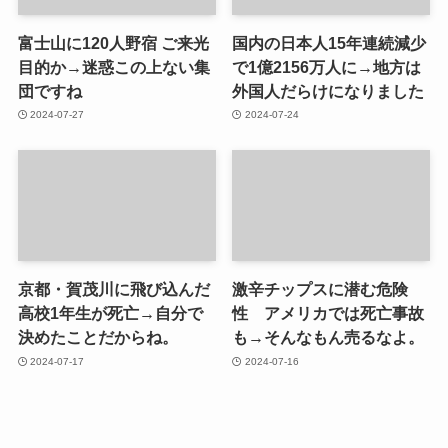
富士山に120人野宿 ご来光
国内の日本人15年連続減少
目的か→迷惑この上ない集
で1億2156万人に→地方は
団ですね
外国人だらけになりました
2024-07-27
2024-07-24
京都・賀茂川に飛び込んだ
激辛チップスに潜む危険
高校1年生が死亡→自分で
性 アメリカでは死亡事故
決めたことだからね。
も→そんなもん売るなよ。
2024-07-17
2024-07-16