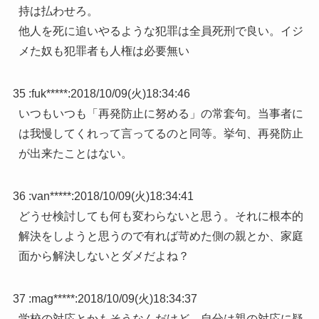
持は払わせろ。
他人を死に追いやるような犯罪は全員死刑で良い。イジ
メた奴も犯罪者も人権は必要無い
35 :
fuk*****
:
2018/10/09(火)18:34:46
いつもいつも「再発防止に努める」の常套句。当事者に
は我慢してくれって言ってるのと同等。挙句、再発防止
が出来たことはない。
36 :
van*****
:
2018/10/09(火)18:34:41
どうせ検討しても何も変わらないと思う。それに根本的
解決をしようと思うので有れば苛めた側の親とか、家庭
面から解決しないとダメだよね？
37 :
mag*****
:
2018/10/09(火)18:34:37
学校の対応とかもそうなんだけど、自分は親の対応に疑