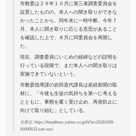
市教委は２９年１０月に第三者調査委員会を
設置したものの、本人への聞き取りができな
かったことから、同年末に一時中断。今年７
月、本人に聞き取りに応じる意思があること
を確認した上で、８月に同委員会を再開し
た。
現在、調査委員にいじめの経緯などの説明を
行っている段階で、まだ本人への聞き取りは
実施できていないという。
市教委指導課の岩田直代課長は産経新聞の取
材に、「今後も生徒の気持ちを第一に考える
とともに、事態を重く受け止め、再発防止に
向けて取り組む」としている。
引用元: https://headlines.yahoo.co.jp/hl?a=20181009-
00000533-san-soci