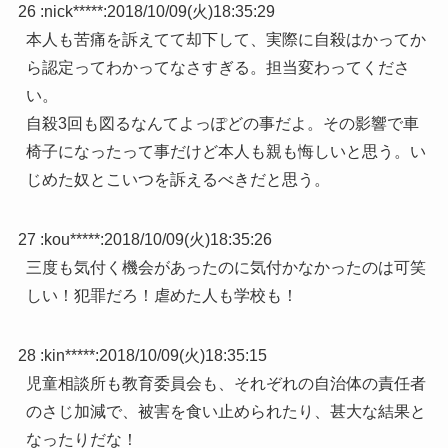
26 :
nick*****
:
2018/10/09(火)18:35:29
本人も苦痛を訴えてて却下して、実際に自殺はかってか
ら認定ってわかってなさすぎる。担当変わってくださ
い。
自殺3回も図るなんてよっぽどの事だよ。その影響で車
椅子になったって事だけど本人も親も悔しいと思う。い
じめた奴とこいつを訴えるべきだと思う。
27 :
kou*****
:
2018/10/09(火)18:35:26
三度も気付く機会があったのに気付かなかったのは可笑
しい！犯罪だろ！虐めた人も学校も！
28 :
kin*****
:
2018/10/09(火)18:35:15
児童相談所も教育委員会も、それぞれの自治体の責任者
のさじ加減で、被害を食い止められたり、甚大な結果と
なったりだな！