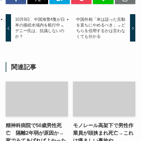
10月9日、中国海警4隻が日
中国外相「米は誤った言動
本の接続水域内を航行中→
を直ちにやめるべき」→ど
デニー氏は、抗議しないの
ちらを信用するかは言わな
か？
くても分かる
関連記事
精神科病院で50歳男性死
モノレール高架下で男性作
亡 隔離2年弱が原因か→
業員が頭挟まれ死亡→これ
家でみてあげればよかった
は痛ましい事故や