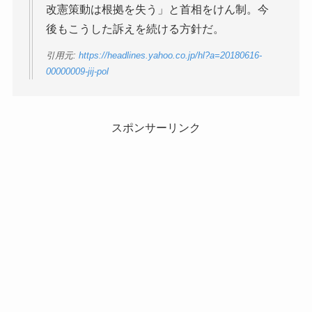
改憲策動は根拠を失う」と首相をけん制。今
後もこうした訴えを続ける方針だ。
引用元:
https://headlines.yahoo.co.jp/hl?a=20180616-
00000009-jij-pol
スポンサーリンク