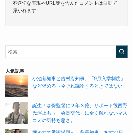
不適切な表現やURL等を含んだコメントは自動で
弾かれます
人気記事
小池都知事と吉村府知事、「9月入学制度」
など求める→今それ議論するときではない
誕生！森保監督に２年３億、サポート役西野
氏浮上も→「会長交代」に全く触れないマス
コミの気持ち悪さ。
埋め立て承認撤回へ 翁長知事、あす27日