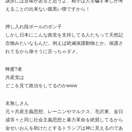
譲歩には意味があると思うよ、相手は人を騙す事しか考
えることの出来ない腹黒い狸ですから！
押し入れ段ボールのポン子
しかし日本にこんな政党を支持してる人たちって天然記
念物みたいなもんだ。例えば絶滅保護動物とか。保護さ
れてるから偉そうに言っちゃダメ。
蜂蜜?者
共産党は
どこを見て政治をしてるのかwww
名無しさん
元々共産主義思想、レーニンやマルクス、毛沢東、金日
成等々と同じ社会主義思想と暴力革命を絶賛してるから
金せいおんを助けたとするトランプは神に見えるのであ