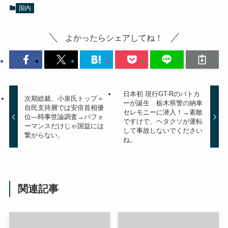
国内
よかったらシェアしてね！
日本初 現行GT-Rのパトカ
次期総裁、小泉氏トップ＝
ーが誕生 栃木県警の納車
自民支持層では安倍首相優
セレモニーに潜入！→素敵
位―時事世論調査→パフォ
ですけで、ヘタクソが運転
ーマンスだけじゃ国益には
して事故しないでください
繋がらない。
ね。
関連記事