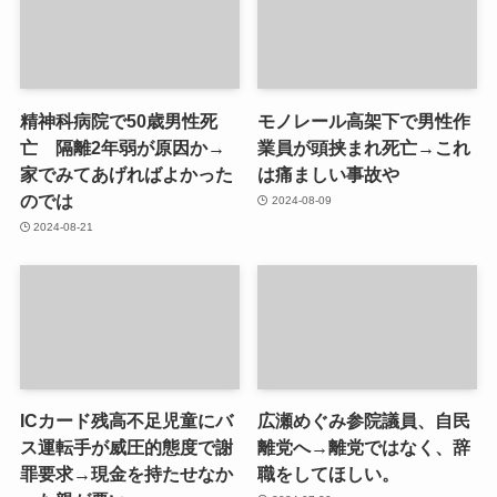
精神科病院で50歳男性死
モノレール高架下で男性作
亡 隔離2年弱が原因か→
業員が頭挟まれ死亡→これ
家でみてあげればよかった
は痛ましい事故や
のでは
2024-08-09
2024-08-21
ICカード残高不足児童にバ
広瀬めぐみ参院議員、自民
ス運転手が威圧的態度で謝
離党へ→離党ではなく、辞
罪要求→現金を持たせなか
職をしてほしい。