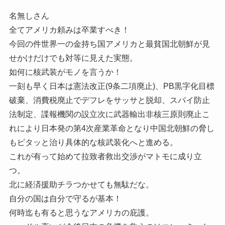
名無しさん
全てアメリカ頼みは卒業すべき！
今回の件世界一の金持ち国アメリカと最貧国北朝鮮が見
せかけだけでも対等に見えた実態。
如何に核武装がモノを言うか！
一刻も早く日本は憲法改正(9条二項廃止)、PB黒字化目標
破棄、消費税廃止でデフレをサッサと脱却、スパイ防止
法制定、諜報機関の設立次に武器輸出非核三原則廃止こ
れにより日本発の第4次産業革命となり中国北朝鮮の脅し
もピタッと治り具体的な核武装化へと進める。
これが有って始めて拉致者救出交渉がマトモに成り立
つ。
北に経済援助チラつかせても無駄だな。
自分の国は自分で守るが基本！
何時迄も有ると思うなアメリカの庇護。