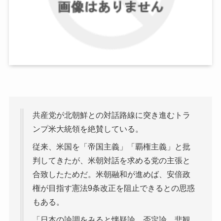
共産党が北朝鮮との対話路線に突き進むトラ
ンプ米大統領を絶賛している。
従来、米国を「帝国主義」「覇権主義」と批
判してきたが、米朝対話を求める党の主張と
合致したためだ。米朝融和が進めば、安倍政
権が目指す憲法9条改正を阻止できるとの思惑
もある。
「日本の論調をみると懐疑論、否定論、悲観