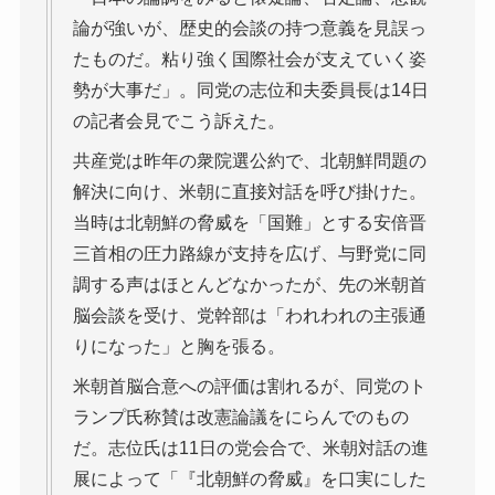
論が強いが、歴史的会談の持つ意義を見誤っ
たものだ。粘り強く国際社会が支えていく姿
勢が大事だ」。同党の志位和夫委員長は14日
の記者会見でこう訴えた。
共産党は昨年の衆院選公約で、北朝鮮問題の
解決に向け、米朝に直接対話を呼び掛けた。
当時は北朝鮮の脅威を「国難」とする安倍晋
三首相の圧力路線が支持を広げ、与野党に同
調する声はほとんどなかったが、先の米朝首
脳会談を受け、党幹部は「われわれの主張通
りになった」と胸を張る。
米朝首脳合意への評価は割れるが、同党のト
ランプ氏称賛は改憲論議をにらんでのもの
だ。志位氏は11日の党会合で、米朝対話の進
展によって「『北朝鮮の脅威』を口実にした