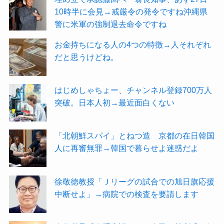
10時半に会見→戒厳令の発令ですね沖縄県
警に米軍の強制退去命令ですね
お金持ちになる人の4つの特徴→人それぞれ
だと思うけどね。
はじめしゃちょー、チャンネル登録700万人
突破。日本人初→最近面白くない
「北朝鮮スパイ」とねつ造 京都の在日韓国
人に再審無罪→韓国で暮らせよ迷惑だよ
徐敬徳教授「Ｊリーグの試合での旭日旗応援
中断せよ」→病院での検査を要請します