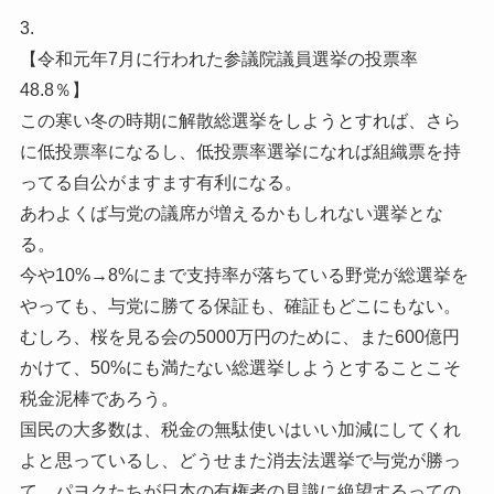
3.
【令和元年7月に行われた参議院議員選挙の投票率
48.8％】
この寒い冬の時期に解散総選挙をしようとすれば、さら
に低投票率になるし、低投票率選挙になれば組織票を持
ってる自公がますます有利になる。
あわよくば与党の議席が増えるかもしれない選挙とな
る。
今や10%→8%にまで支持率が落ちている野党が総選挙を
やっても、与党に勝てる保証も、確証もどこにもない。
むしろ、桜を見る会の5000万円のために、また600億円
かけて、50%にも満たない総選挙しようとすることこそ
税金泥棒であろう。
国民の大多数は、税金の無駄使いはいい加減にしてくれ
よと思っているし、どうせまた消去法選挙で与党が勝っ
て、パヨクたちが日本の有権者の見識に絶望するっての