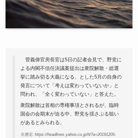
菅義偉官房長官は5日の記者会見で、野党に
よる内閣不信任決議案提出は衆院解散・総選
挙に踏み切る大義になる、とした5月の自身の
発言について「考えは変わっていないか」と
問われ、「全く変わっていない」と答えた。
衆院解散は首相の専権事項とされるが、臨時
国会の会期末が迫る中、野党を揺さぶる狙い
があるとみられる。
引用元: https://headlines.yahoo.co.jp/hl?a=20191205-