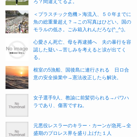
ろ？間違えてるよ。
＜プラスチック危機＞海流入、５０年までに
魚の総重量超え？→この写真はひどい。国の
モラルの低さ。ごみ箱入れんだろな(^_^;)。
心愛さん死亡、母を再逮捕へ 夫の暴行を容
認した疑い→苦しみを考えると涙が出てく
る。
根室の5漁船、国後島に連行される 日ロ合
意の安全操業中→憲法改正したら解決。
女子選手9人、教諭に前髪切られる→パワハ
ラであり、傷害ですね。
元悪役レスラーのキラー・カーンが急死→全
盛期のプロレス界を盛り上げた１人