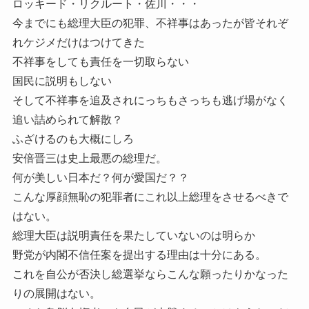
ロッキード・リクルート・佐川・・・
今までにも総理大臣の犯罪、不祥事はあったが皆それぞ
れケジメだけはつけてきた
不祥事をしても責任を一切取らない
国民に説明もしない
そして不祥事を追及されにっちもさっちも逃げ場がなく
追い詰められて解散？
ふざけるのも大概にしろ
安倍晋三は史上最悪の総理だ。
何が美しい日本だ？何が愛国だ？？
こんな厚顔無恥の犯罪者にこれ以上総理をさせるべきで
はない。
総理大臣は説明責任を果たしていないのは明らか
野党が内閣不信任案を提出する理由は十分にある。
これを自公が否決し総選挙ならこんな願ったりかなった
りの展開はない。