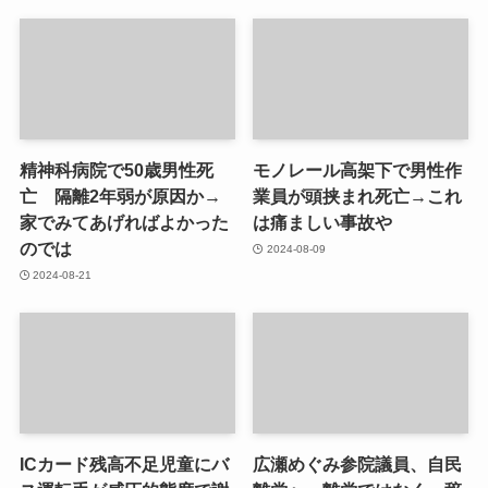
精神科病院で50歳男性死
モノレール高架下で男性作
亡 隔離2年弱が原因か→
業員が頭挟まれ死亡→これ
家でみてあげればよかった
は痛ましい事故や
のでは
2024-08-09
2024-08-21
ICカード残高不足児童にバ
広瀬めぐみ参院議員、自民