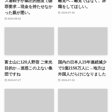
ス運転手が威圧的態度で謝
離党へ→離党ではなく、辞
罪要求→現金を持たせなか
職をしてほしい。
った親が悪い。
2024-07-30
2024-08-02
富士山に120人野宿 ご来光
国内の日本人15年連続減少
目的か→迷惑この上ない集
で1億2156万人に→地方は
団ですね
外国人だらけになりました
2024-07-27
2024-07-24