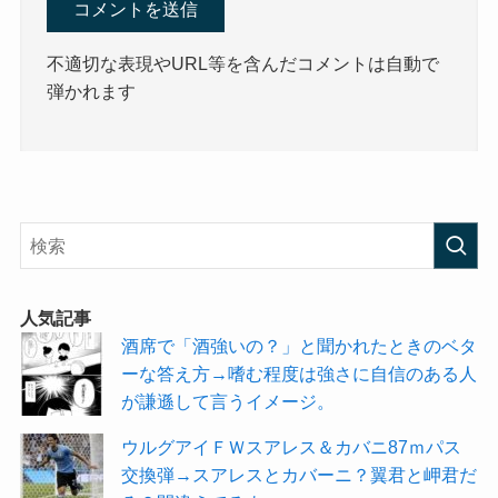
不適切な表現やURL等を含んだコメントは自動で
弾かれます
人気記事
酒席で「酒強いの？」と聞かれたときのベタ
ーな答え方→嗜む程度は強さに自信のある人
が謙遜して言うイメージ。
ウルグアイＦＷスアレス＆カバニ87ｍパス
交換弾→スアレスとカバーニ？翼君と岬君だ