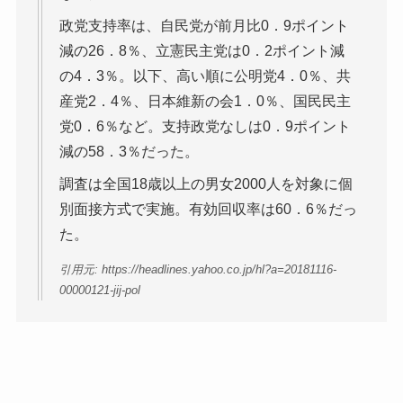
政党支持率は、自民党が前月比0．9ポイント
減の26．8％、立憲民主党は0．2ポイント減
の4．3％。以下、高い順に公明党4．0％、共
産党2．4％、日本維新の会1．0％、国民民主
党0．6％など。支持政党なしは0．9ポイント
減の58．3％だった。
調査は全国18歳以上の男女2000人を対象に個
別面接方式で実施。有効回収率は60．6％だっ
た。
引用元: https://headlines.yahoo.co.jp/hl?a=20181116-
00000121-jij-pol