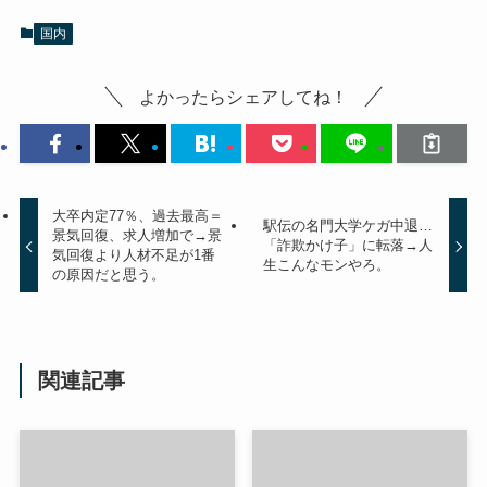
国内
よかったらシェアしてね！
大卒内定77％、過去最高＝
駅伝の名門大学ケガ中退…
景気回復、求人増加で→景
「詐欺かけ子」に転落→人
気回復より人材不足が1番
生こんなモンやろ。
の原因だと思う。
関連記事