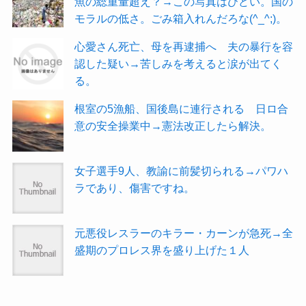
魚の総重量超え？→この写真はひどい。国の
モラルの低さ。ごみ箱入れんだろな(^_^;)。
心愛さん死亡、母を再逮捕へ 夫の暴行を容
認した疑い→苦しみを考えると涙が出てく
る。
根室の5漁船、国後島に連行される 日ロ合
意の安全操業中→憲法改正したら解決。
女子選手9人、教諭に前髪切られる→パワハ
ラであり、傷害ですね。
元悪役レスラーのキラー・カーンが急死→全
盛期のプロレス界を盛り上げた１人