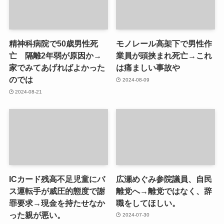
精神科病院で50歳男性死
モノレール高架下で男性作
亡 隔離2年弱が原因か→
業員が頭挟まれ死亡→これ
家でみてあげればよかった
は痛ましい事故や
のでは
2024-08-09
2024-08-21
ICカード残高不足児童にバ
広瀬めぐみ参院議員、自民
ス運転手が威圧的態度で謝
離党へ→離党ではなく、辞
罪要求→現金を持たせなか
職をしてほしい。
った親が悪い。
2024-07-30