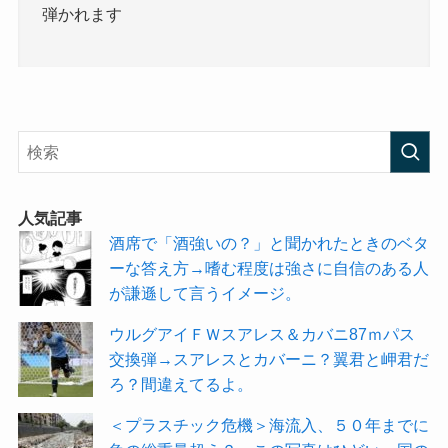
弾かれます
人気記事
酒席で「酒強いの？」と聞かれたときのベタ
ーな答え方→嗜む程度は強さに自信のある人
が謙遜して言うイメージ。
ウルグアイＦＷスアレス＆カバニ87ｍパス
交換弾→スアレスとカバーニ？翼君と岬君だ
ろ？間違えてるよ。
＜プラスチック危機＞海流入、５０年までに