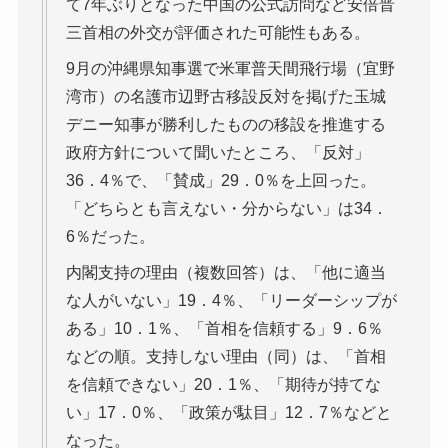
て7年ぶりとなった中国の公式訪問など安倍晋
三首相の外交が評価された可能性もある。
9月の沖縄県知事選で米軍普天間飛行場（宜野
湾市）の名護市辺野古移設反対を掲げた玉城
デニー知事が勝利したものの移設を推進する
政府方針について聞いたところ、「反対」
36．4％で、「賛成」29．0％を上回った。
「どちらとも言えない・分からない」は34．
6％だった。
内閣支持の理由（複数回答）は、「他に適当
な人がいない」19．4％、「リーダーシップが
ある」10．1％、「首相を信頼する」9．6％
などの順。支持しない理由（同）は、「首相
を信頼できない」20．1％、「期待が持てな
い」17．0％、「政策が駄目」12．7％などと
なった。