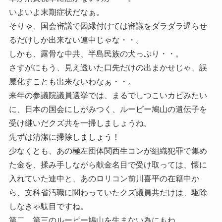
いよいよ末期症状だなぁ。
そりゃ、国会審議で因縁付けては審議をダラダラ遅らせ
るだけしか出来ない連中じゃな・・。
しかも、露骨な中共、半島民族の犬っぷり・・。
さすがにもう、見え透いた口先だけの出まかせじゃ、誤
魔化すことも出来ないわなぁ・・。
来年の参議院議員選挙では、まるでしつこいカビみたい
に、日本の国会にしがみつく、ルーピー鳩山の遺伝子を
受け継いだクズ共を一掃しましょうね。
先ずは清潔に掃除しましょう！
少なくとも、あの極左団体関西生コンが組織犯罪で集め
た金を、揉み手しながら献金名目で受け取っては、懐に
入れていた連中と、あのロリコン前川喜平の在籍中か
ら、文科省汚職に関わっていたクズ議員共だけは、駆除
しなきゃ駄目ですね。
第二、第三のルーピー鳩山を生まない為にもね。