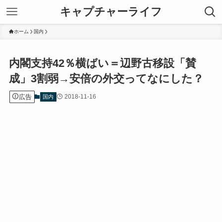
キャプチャーライフ
ホーム
国内
内閣支持42％横ばい＝辺野古移設「賛
成」3割弱→安倍の外交ってなにした？
広告
2018-11-16
国内