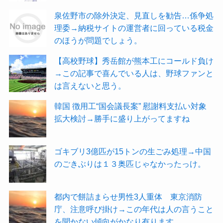
泉佐野市の除外決定、見直しを勧告…係争処
理委→納税サイトの運営者に回っている税金
のほうが問題でしょう。
【高校野球】秀岳館が熊本工にコールド負け
→この記事で喜んでいる人は、野球ファンと
は言えないと思う。
韓国 徴用工“国会議長案” 慰謝料支払い対象
拡大検討→勝手に盛り上がってますね
ゴキブリ3億匹が15トンの生ごみ処理→中国
のごきぶりは１３奥匹じゃなかったっけ。
都内で餅詰まらせ男性3人重体 東京消防
庁、注意呼び掛け→この年代は人の言うこと
を聞かない傾向がかなり有ります