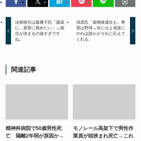
法相後任は森雅子氏「謙虚
清原氏「薬物後遺症も」希
に、真摯に務めたい」→後
望は野球→何にせよ地道に
任が決まるの速すぎです
やれば誰かがそれに応えて
ね。
くれる。
関連記事
精神科病院で50歳男性死
モノレール高架下で男性作
亡 隔離2年弱が原因か→
業員が頭挟まれ死亡→これ