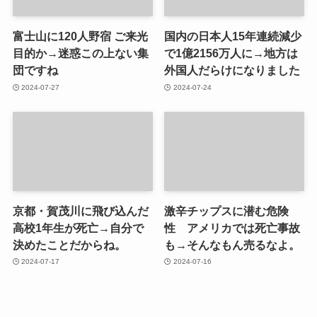
富士山に120人野宿 ご来光
国内の日本人15年連続減少
目的か→迷惑この上ない集
で1億2156万人に→地方は
団ですね
外国人だらけになりました
2024-07-27
2024-07-24
京都・賀茂川に飛び込んだ
激辛チップスに潜む危険
高校1年生が死亡→自分で
性 アメリカでは死亡事故
決めたことだからね。
も→そんなもん売るなよ。
2024-07-17
2024-07-16