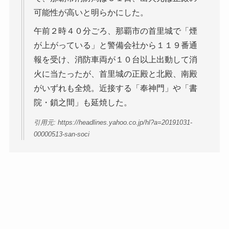
可能性が高いと明らかにした。
午前２時４０分ごろ、那覇市の首里城で「煙
が上がっている」と警備会社から１１９番通
報を受け、消防車両が１０台以上出動して消
火に当たったが、首里城の正殿と北殿、南殿
がいずれも全焼。近接する「奉神門」や「書
院・鎖之間」も延焼した。
引用元: https://headlines.yahoo.co.jp/hl?a=20191031-
00000513-san-soci