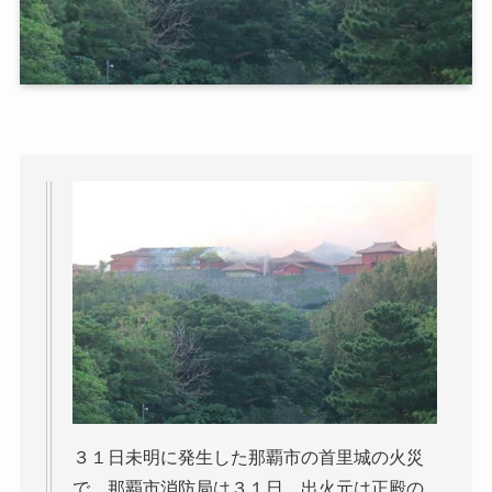
３１日未明に発生した那覇市の首里城の火災
で、那覇市消防局は３１日、出火元は正殿の