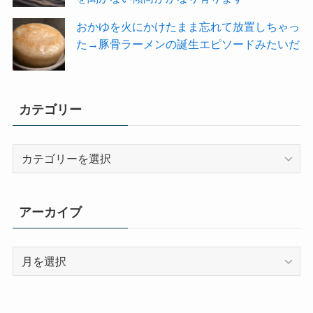
おかゆを火にかけたまま忘れて放置しちゃっ
た→豚骨ラーメンの誕生エピソードみたいだ
カテゴリー
カ
テ
ゴ
リ
アーカイブ
ー
ア
ー
カ
イ