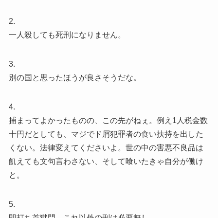
2.
一人殺しても死刑になりません。
3.
別の国と思ったほうが良さそうだな。
4.
捕まってよかったものの、この先がねぇ。例え1人税金数
十円だとしても、マジでド屑犯罪者の食い扶持を出した
くない。法律変えてくださいよ。世の中の害悪不良品は
飢えても文句言わさない、そして喰いたきゃ自分が働け
と。
5.
即打ち首獄門。これ以外の刑は必要無し。