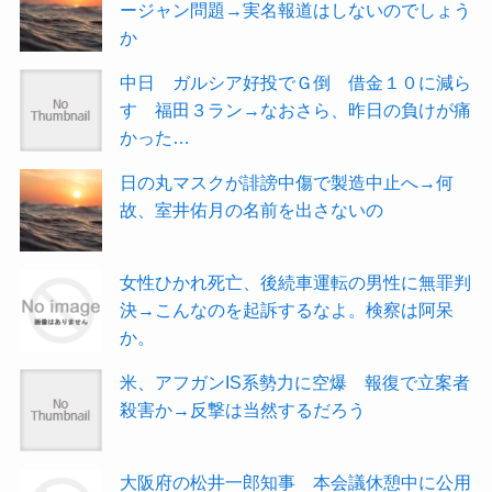
ージャン問題→実名報道はしないのでしょう
か
中日 ガルシア好投でＧ倒 借金１０に減ら
す 福田３ラン→なおさら、昨日の負けが痛
かった…
日の丸マスクが誹謗中傷で製造中止へ→何
故、室井佑月の名前を出さないの
女性ひかれ死亡、後続車運転の男性に無罪判
決→こんなのを起訴するなよ。検察は阿呆
か。
米、アフガンIS系勢力に空爆 報復で立案者
殺害か→反撃は当然するだろう
大阪府の松井一郎知事 本会議休憩中に公用