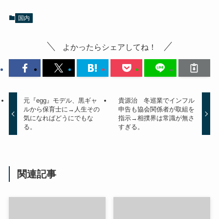
国内
よかったらシェアしてね！
元『egg』モデル、黒ギャ
貴源治 冬巡業でインフル
ルから保育士に→人生その
申告も協会関係者が取組を
気になればどうにでもな
指示→相撲界は常識が無さ
る。
すぎる。
関連記事