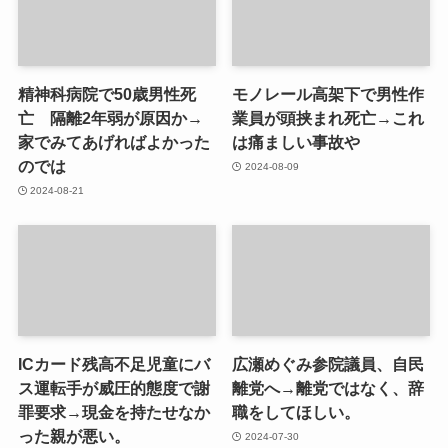
精神科病院で50歳男性死
モノレール高架下で男性作
亡 隔離2年弱が原因か→
業員が頭挟まれ死亡→これ
家でみてあげればよかった
は痛ましい事故や
のでは
2024-08-09
2024-08-21
ICカード残高不足児童にバ
広瀬めぐみ参院議員、自民
ス運転手が威圧的態度で謝
離党へ→離党ではなく、辞
罪要求→現金を持たせなか
職をしてほしい。
った親が悪い。
2024-07-30