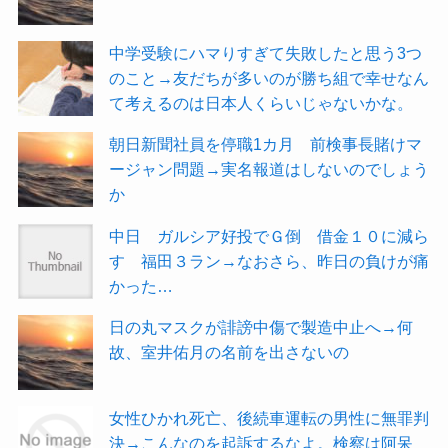
中学受験にハマりすぎて失敗したと思う3つ
のこと→友だちが多いのが勝ち組で幸せなん
て考えるのは日本人くらいじゃないかな。
朝日新聞社員を停職1カ月 前検事長賭けマ
ージャン問題→実名報道はしないのでしょう
か
中日 ガルシア好投でＧ倒 借金１０に減ら
す 福田３ラン→なおさら、昨日の負けが痛
かった…
日の丸マスクが誹謗中傷で製造中止へ→何
故、室井佑月の名前を出さないの
女性ひかれ死亡、後続車運転の男性に無罪判
決→こんなのを起訴するなよ。検察は阿呆