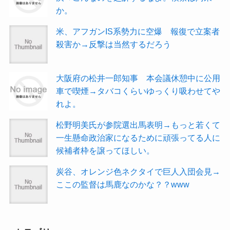
か。
米、アフガンIS系勢力に空爆 報復で立案者
殺害か→反撃は当然するだろう
大阪府の松井一郎知事 本会議休憩中に公用
車で喫煙→タバコくらいゆっくり吸わせてや
れよ。
松野明美氏が参院選出馬表明→もっと若くて
一生懸命政治家になるために頑張ってる人に
候補者枠を譲ってほしい。
炭谷、オレンジ色ネクタイで巨人入団会見→
ここの監督は馬鹿なのかな？？www