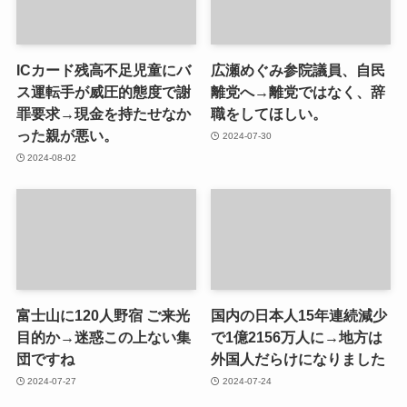
ICカード残高不足児童にバ
広瀬めぐみ参院議員、自民
ス運転手が威圧的態度で謝
離党へ→離党ではなく、辞
罪要求→現金を持たせなか
職をしてほしい。
った親が悪い。
2024-07-30
2024-08-02
富士山に120人野宿 ご来光
国内の日本人15年連続減少
目的か→迷惑この上ない集
で1億2156万人に→地方は
団ですね
外国人だらけになりました
2024-07-27
2024-07-24