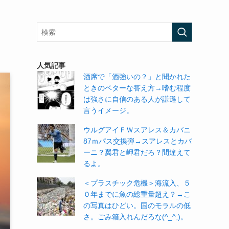
人気記事
酒席で「酒強いの？」と聞かれた
ときのベターな答え方→嗜む程度
は強さに自信のある人が謙遜して
言うイメージ。
ウルグアイＦＷスアレス＆カバニ
87ｍパス交換弾→スアレスとカバ
ーニ？翼君と岬君だろ？間違えて
るよ。
＜プラスチック危機＞海流入、５
０年までに魚の総重量超え？→こ
の写真はひどい。国のモラルの低
さ。ごみ箱入れんだろな(^_^;)。