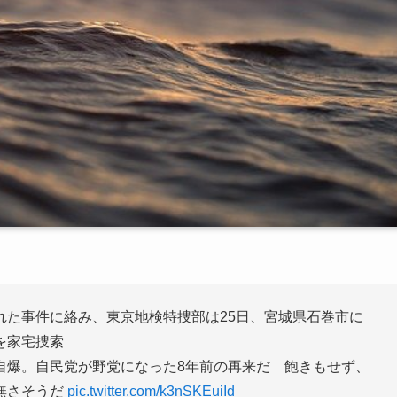
れた事件に絡み、東京地検特捜部は25日、宮城県石巻市に
を家宅捜索
自爆。自民党が野党になった8年前の再来だ 飽きもせず、
無さそうだ
pic.twitter.com/k3nSKEuiId