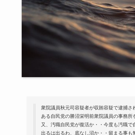
衆院議員秋元司容疑者が収賄容疑で逮捕さ
ある自民党の勝沼栄明前衆院議員の事務所
又、汚職自民党が復活か・・今度も汚職で
出るは出るわ、底なし沼か・・留まる事も