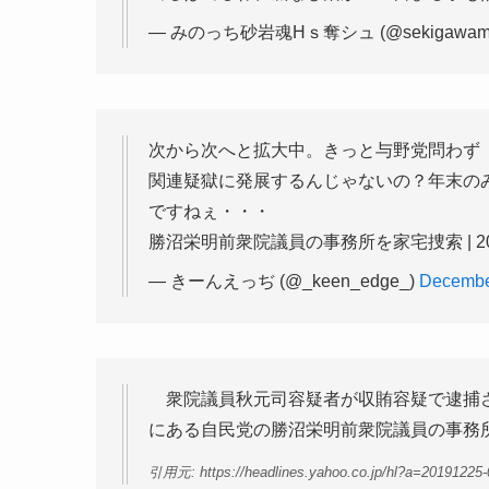
— みのっち砂岩魂Hｓ奪シュ (@sekigawami
次から次へと拡大中。きっと与野党問わず
関連疑獄に発展するんじゃないの？年末の
ですねぇ・・・
勝沼栄明前衆院議員の事務所を家宅捜索 | 2019
— きーんえっぢ (@_keen_edge_)
Decembe
衆院議員秋元司容疑者が収賄容疑で逮捕さ
にある自民党の勝沼栄明前衆院議員の事務
引用元: https://headlines.yahoo.co.jp/hl?a=20191225