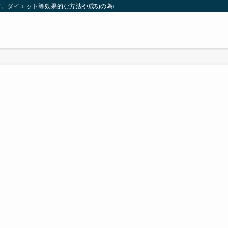
す。ダイエット等効果的な方法や成功の為の秘訣等。太ったり悩んでいる方々が簡