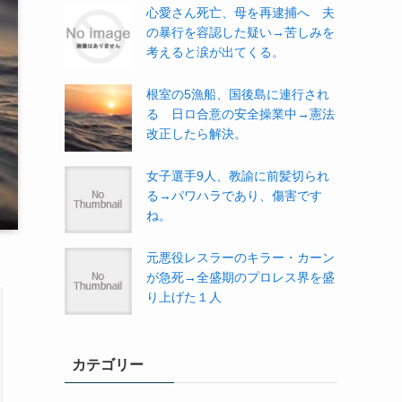
心愛さん死亡、母を再逮捕へ 夫
の暴行を容認した疑い→苦しみを
考えると涙が出てくる。
根室の5漁船、国後島に連行され
る 日ロ合意の安全操業中→憲法
改正したら解決。
女子選手9人、教諭に前髪切られ
る→パワハラであり、傷害です
ね。
元悪役レスラーのキラー・カーン
が急死→全盛期のプロレス界を盛
り上げた１人
カテゴリー