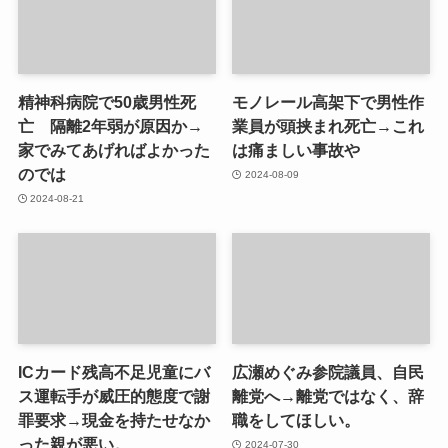
精神科病院で50歳男性死
モノレール高架下で男性作
亡 隔離2年弱が原因か→
業員が頭挟まれ死亡→これ
家でみてあげればよかった
は痛ましい事故や
のでは
2024-08-09
2024-08-21
ICカード残高不足児童にバ
広瀬めぐみ参院議員、自民
ス運転手が威圧的態度で謝
離党へ→離党ではなく、辞
罪要求→現金を持たせなか
職をしてほしい。
った親が悪い。
2024-07-30