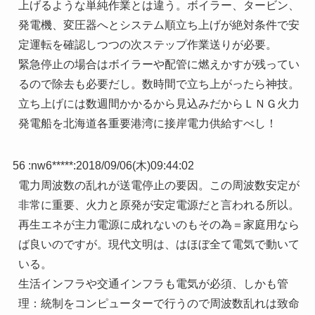
上げるような単純作業とは違う。ボイラー、タービン、
発電機、変圧器へとシステム順立ち上げが絶対条件で安
定運転を確認しつつの次ステップ作業送りが必要。
緊急停止の場合はボイラーや配管に燃えかすが残ってい
るので除去も必要だし。数時間で立ち上がったら神技。
立ち上げには数週間かかるから見込みだからＬＮＧ火力
発電船を北海道各重要港湾に接岸電力供給すべし！
56 :
nw6*****
:
2018/09/06(木)09:44:02
電力周波数の乱れが送電停止の要因。この周波数安定が
非常に重要、火力と原発が安定電源だと言われる所以。
再生エネが主力電源に成れないのもその為＝家庭用なら
ば良いのですが。現代文明は、はほぼ全て電気で動いて
いる。
生活インフラや交通インフラも電気が必須、しかも管
理：統制をコンピューターで行うので周波数乱れは致命