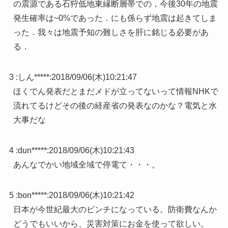
の震源である石狩低地東縁断層帯での，今後30年の地震
発生確率は~0%であった．にも係らず地震は起きてしま
った．我々は地震予知の難しさを肝に銘じる必要があ
る．
3 :
しん*****
:
2018/09/06(木)10:21:47
ほくでん発表だとまだメドが立ってないって情報NHKで
流れてるけどその後の経産省の発表なのかな？電気と水
大事だな
4 :
dun*****
:
2018/09/06(木)10:21:43
あんなでかい地域全域で停電て・・・。
5 :
bon*****
:
2018/09/06(木)10:21:42
日本が今世紀最大のピンチになっている。防衛費なんか
どうでもいいから、災害対策にお金を使って欲しい。