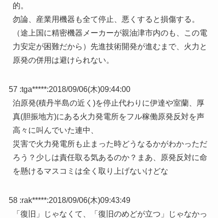
的。
勿論、産業用機器も全て停止、悪くすると損傷する。
（途上国に精密機器メーカーが親油津市内のも、この電
力安定が困難だから）先進技術開発が進むまで、火力と
原発の併用は避けられない。
57 :
tga*****
:
2018/09/06(木)09:44:00
泊原発(積丹半島の近く)を停止代わりに伊達や室蘭、厚
真(胆振地方)にある火力発電所をフル稼働原発反対を声
高々に叫んでいた連中、
災害で火力発電所も止まった時どうなるかがわかっただ
ろう？少しは責任取る気あるのか？まあ、原発反対に命
を懸けるマスコミは全く取り上げないけどな
58 :
rak*****
:
2018/09/06(木)09:43:49
「復旧」じゃなくて、「復旧のめどが立つ」じゃなかっ