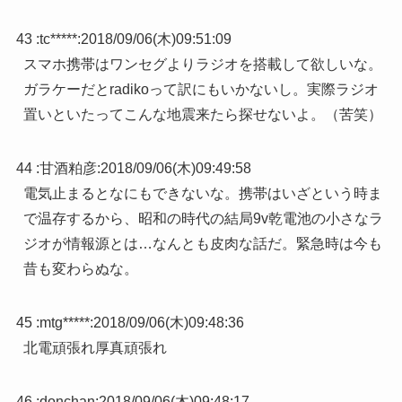
43 :
tc*****
:
2018/09/06(木)09:51:09
スマホ携帯はワンセグよりラジオを搭載して欲しいな。
ガラケーだとradikoって訳にもいかないし。実際ラジオ
置いといたってこんな地震来たら探せないよ。（苦笑）
44 :
甘酒粕彦
:
2018/09/06(木)09:49:58
電気止まるとなにもできないな。携帯はいざという時ま
で温存するから、昭和の時代の結局9v乾電池の小さなラ
ジオが情報源とは…なんとも皮肉な話だ。緊急時は今も
昔も変わらぬな。
45 :
mtg*****
:
2018/09/06(木)09:48:36
北電頑張れ厚真頑張れ
46 :
donchan
:
2018/09/06(木)09:48:17