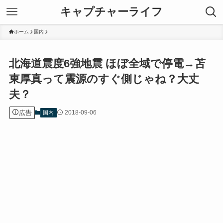
キャプチャーライフ
ホーム
国内
北海道震度6強地震 ほぼ全域で停電→苫
東厚真って震源のすぐ側じゃね？大丈
夫？
広告
2018-09-06
国内