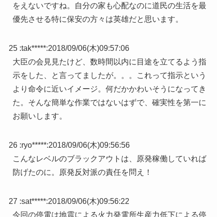
をえないですね。自分の家も心配なのに道民の生活を最
優先させる特に保安の方々は英雄だと思います。
25 :
tak*****
:
2018/09/06(木)09:57:06
大臣の会見見たけど、数時間以内に目途を立てるよう指
示をした、と言ってましたが。。。これって指示という
より命令に近いイメージ。何だかかわいそうになってき
た。そんな簡単な作業ではないはずで、確実性を第一に
お願いします。
26 :
ryo*****
:
2018/09/06(木)09:56:56
こんなレベルのブラックアウトは、原発稼働していれば
防げたのに。原発反対派の責任を問え！
27 :
sat*****
:
2018/09/06(木)09:56:22
今回の停電は地震による火力発電所生産力低下による停