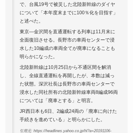
で、台風19号で被災した北陸新幹線のダイヤ
について「本年度末までに100％化を目指す」
と述べた。
東京―金沢間を直通運転する列車は11月末に
全面復旧させる。長野市の車両センターで浸
水した10編成の車両全てが廃車になることも
明らかになった。
北陸新幹線は10月25日から不通区間を解消
し、全線直通運転を再開したが、本数は減っ
た状態。深沢社長は長野市の車両センターで
浸水した同社所有の北陸新幹線車両8編成96両
については「廃車とする」と明言。
JR西日本も6日、2編成24両の「廃車に向けた
手続きを進めている」と明らかにした。
引用元: https://headlines.yahoo.co.jp/hl?a=20191106-