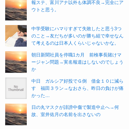
報ステ、富川アナ以外も体調不良→完全にア
ウトと思う。
中学受験にハマりすぎて失敗したと思う3つ
のこと→友だちが多いのが勝ち組で幸せなん
て考えるのは日本人くらいじゃないかな。
朝日新聞社員を停職1カ月 前検事長賭けマ
ージャン問題→実名報道はしないのでしょう
か
中日 ガルシア好投でＧ倒 借金１０に減ら
す 福田３ラン→なおさら、昨日の負けが痛
かった…
日の丸マスクが誹謗中傷で製造中止へ→何
故、室井佑月の名前を出さないの