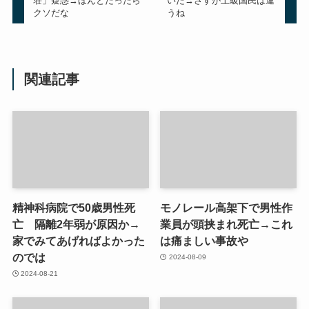
荘」疑惑→ほんとだったら
いた→さすが上級国民は違
クソだな
うね
関連記事
精神科病院で50歳男性死
モノレール高架下で男性作
亡 隔離2年弱が原因か→
業員が頭挟まれ死亡→これ
家でみてあげればよかった
は痛ましい事故や
のでは
2024-08-09
2024-08-21