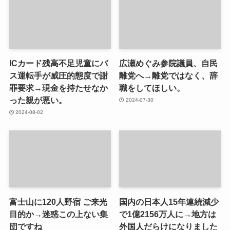
ICカード残高不足児童にバ
広瀬めぐみ参院議員、自民
ス運転手が威圧的態度で謝
離党へ→離党ではなく、辞
罪要求→現金を持たせなか
職をしてほしい。
った親が悪い。
2024-07-30
2024-08-02
富士山に120人野宿 ご来光
国内の日本人15年連続減少
目的か→迷惑この上ない集
で1億2156万人に→地方は
団ですね
外国人だらけになりました