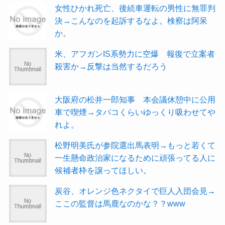
女性ひかれ死亡、後続車運転の男性に無罪判
決→こんなのを起訴するなよ。検察は阿呆
か。
米、アフガンIS系勢力に空爆 報復で立案者
殺害か→反撃は当然するだろう
大阪府の松井一郎知事 本会議休憩中に公用
車で喫煙→タバコくらいゆっくり吸わせてや
れよ。
松野明美氏が参院選出馬表明→もっと若くて
一生懸命政治家になるために頑張ってる人に
候補者枠を譲ってほしい。
炭谷、オレンジ色ネクタイで巨人入団会見→
ここの監督は馬鹿なのかな？？www