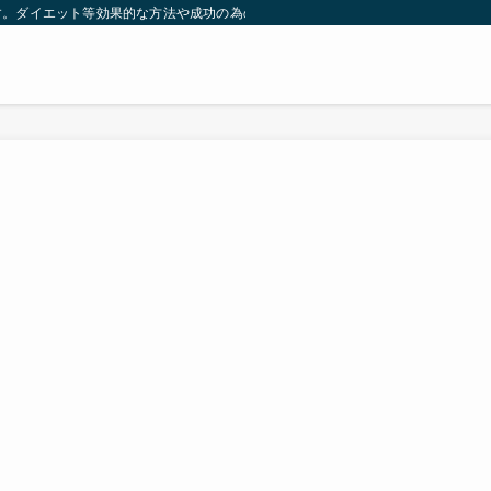
す。ダイエット等効果的な方法や成功の為の秘訣等。太ったり悩んでいる方々が簡