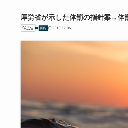
厚労省が示した体罰の指針案→体
広告
2019-12-06
国内