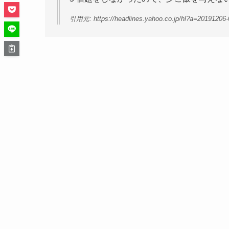
引用元: https://headlines.yahoo.co.jp/hl?a=20191206-