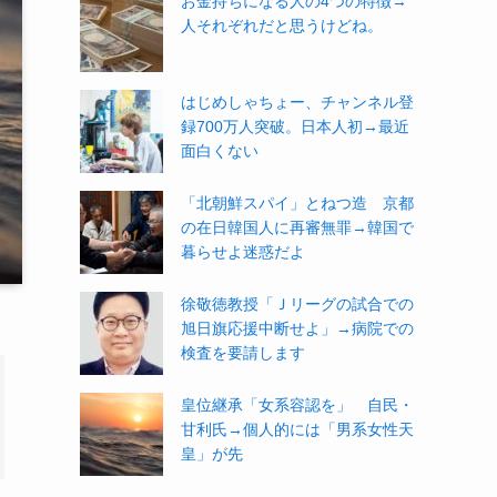
お金持ちになる人の4つの特徴→
人それぞれだと思うけどね。
はじめしゃちょー、チャンネル登
録700万人突破。日本人初→最近
面白くない
「北朝鮮スパイ」とねつ造 京都
の在日韓国人に再審無罪→韓国で
暮らせよ迷惑だよ
徐敬徳教授「Ｊリーグの試合での
旭日旗応援中断せよ」→病院での
検査を要請します
皇位継承「女系容認を」 自民・
甘利氏→個人的には「男系女性天
皇」が先