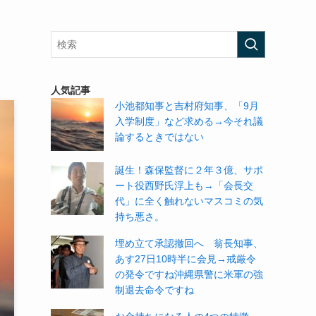
人気記事
小池都知事と吉村府知事、「9月
入学制度」など求める→今それ議
論するときではない
誕生！森保監督に２年３億、サポ
ート役西野氏浮上も→「会長交
代」に全く触れないマスコミの気
持ち悪さ。
埋め立て承認撤回へ 翁長知事、
あす27日10時半に会見→戒厳令
の発令ですね沖縄県警に米軍の強
制退去命令ですね