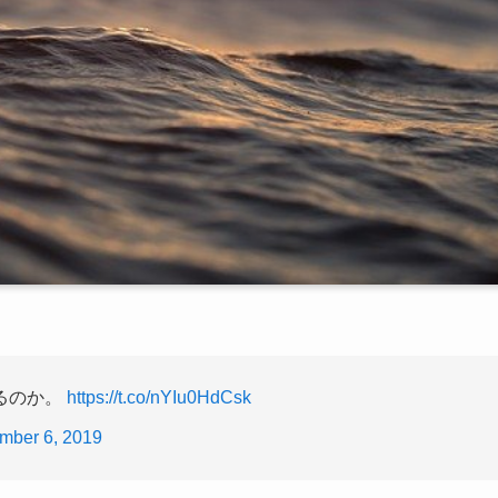
るのか。
https://t.co/nYIu0HdCsk
mber 6, 2019