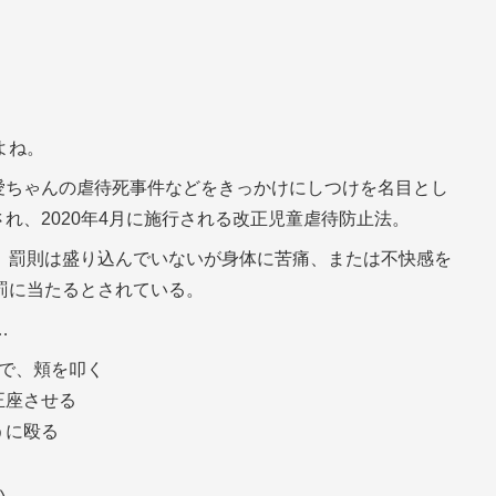
よね。
結愛ちゃんの虐待死事件などをきっかけにしつけを名目とし
され、2020年4月に施行される改正児童虐待防止法。
。罰則は盛り込んでいないが身体に苦痛、または不快感を
罰に当たるとされている。
…
ので、頬を叩く
正座させる
うに殴る
く
い