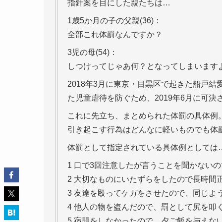
指針案を目にした親たちは…
1歳5か月の子の父親(36)：
全部これ体罰なんですか？
3児の母(54)：
しつけってじゃあ何？となってしまいます
2018年3月に東京・目黒区で起きた船戸
た児童虐待を防ぐため、2019年6月に可決
これに先立ち、まとめられた体罰の具体例
引き起こす行為はどんなに軽いものでも体
体罰として指定されている具体例としては
1 口で3回注意したが言うことを聞かない
2 大切なものにいたずらをしたので長時間
3 友達を殴ってケガをさせたので、同じよ
4 他人の物を盗んだので、罰として尻を叩
5 宿題をしなかったので、夕ご飯を与えな