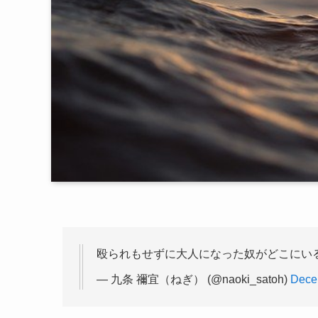
殴られもせずに大人になった奴がどこにい
— 九条 禰宜（ねぎ） (@naoki_satoh)
Dece