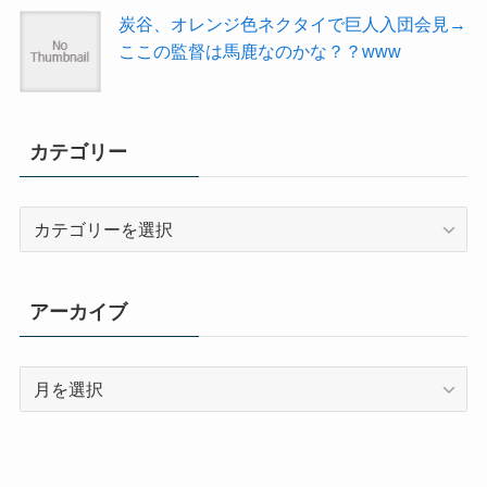
炭谷、オレンジ色ネクタイで巨人入団会見→
ここの監督は馬鹿なのかな？？www
カテゴリー
カ
テ
ゴ
リ
アーカイブ
ー
ア
ー
カ
イ