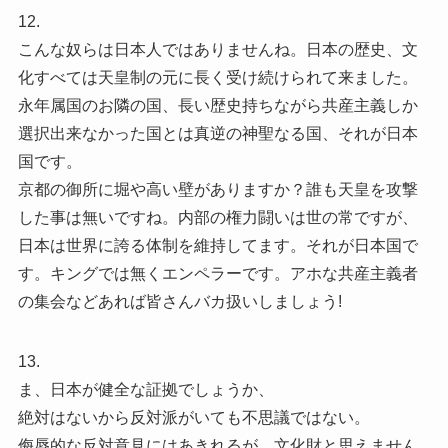
12.
こんな奴らは日本人ではありませんね。日本の歴史、文
化すべては天皇制の元に長く受け続けられて来ました。
永年属国のお隣の国、長い歴史持ちながら共産主義しか
選択出来なかった国とは真逆の神聖なる国、それが日本
国です。
京都の御所に堀や高い壁がありますか？誰も天皇を攻撃
した事は無いですね。内部の権力闘いは世の常ですが、
日本は世界に誇る体制を維持してます。それが日本国で
す。キングでは無くエンペラーです。アホな共産主義者
の集会などあれば皆さんバカ扱いしましょう!
13.
ま、日本が健全な証拠でしょうか、
絶対はないから反対派がいても不思議ではない。
侮辱的な反対意見にはあきれるが。文化財と思えません