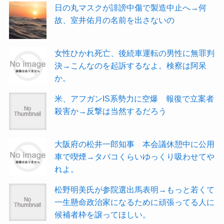
日の丸マスクが誹謗中傷で製造中止へ→何
故、室井佑月の名前を出さないの
女性ひかれ死亡、後続車運転の男性に無罪判
決→こんなのを起訴するなよ。検察は阿呆
か。
米、アフガンIS系勢力に空爆 報復で立案者
殺害か→反撃は当然するだろう
大阪府の松井一郎知事 本会議休憩中に公用
車で喫煙→タバコくらいゆっくり吸わせてや
れよ。
松野明美氏が参院選出馬表明→もっと若くて
一生懸命政治家になるために頑張ってる人に
候補者枠を譲ってほしい。