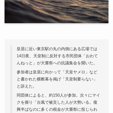
皇居に近い東京駅の丸の内側にある広場では
14日夜、天皇制に反対する市民団体「おわて
んねっと」が大嘗祭への抗議集会を開いた。
参加者は皇居に向かって「天皇ヤメロ」など
と書かれた横断幕を掲げ「天皇制要らない」
と訴えた。
同団体によると、約150人が参加。次々にマイ
クを握り「台風で被災した人が大勢いる。復
興半ばなのに多くの税金が大嘗祭に投じられ