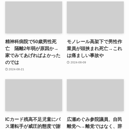
精神科病院で50歳男性死
モノレール高架下で男性作
亡 隔離2年弱が原因か→
業員が頭挟まれ死亡→これ
家でみてあげればよかった
は痛ましい事故や
のでは
2024-08-09
2024-08-21
ICカード残高不足児童にバ
広瀬めぐみ参院議員、自民
ス運転手が威圧的態度で謝
離党へ→離党ではなく、辞