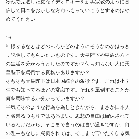
冷戦で完敗した変なイデオロギーを新興宗教のように盲
信して日本をおかしな方向へもっていこうとするのはや
めてください。
16.
神様ぶるなとはどのへんがどのようにそうなのかはっき
り説明してもらいたいものです。天皇陛下や皇族の方々
の生活を分かろうとしたのですか？何も知らない人に天
皇陛下を罵倒する資格がありますか？
そもそも天皇陛下は日本国統合の象徴です。これは小学
生でも知ってるほどの常識です。それを罵倒することが
何を意味するか分かっていますか？
平気でそのような行為を為しときながら、まさか日本人
と名乗るつもりではあるまい。思想の自由は確保されて
いるわけだから、そこまで言うのは言い過ぎですが、何
の理由もなしに罵倒されては、そこまで言いたくなる気