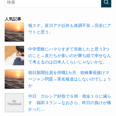
人気記事
報ステ、富川アナ以外も体調不良→完全にア
ウトと思う。
中学受験にハマりすぎて失敗したと思う3つ
のこと→友だちが多いのが勝ち組で幸せなん
て考えるのは日本人くらいじゃないかな。
朝日新聞社員を停職1カ月 前検事長賭けマ
ージャン問題→実名報道はしないのでしょう
か
中日 ガルシア好投でＧ倒 借金１０に減ら
す 福田３ラン→なおさら、昨日の負けが痛
かった…