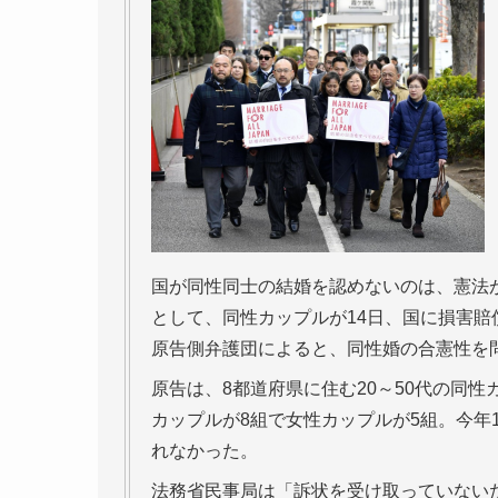
国が同性同士の結婚を認めないのは、憲法
として、同性カップルが14日、国に損害賠
原告側弁護団によると、同性婚の合憲性を
原告は、8都道府県に住む20～50代の同性
カップルが8組で女性カップルが5組。今年
れなかった。
法務省民事局は「訴状を受け取っていない