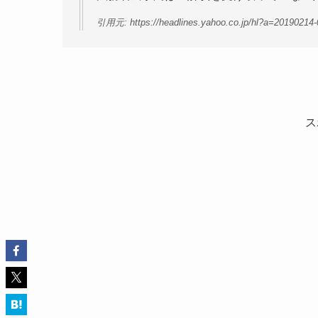
引用元: https://headlines.yahoo.co.jp/hl?a=20190214
ス