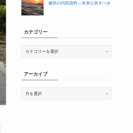
健所の内部資料→本来公表すべき
カテゴリー
カ
テ
ゴ
リ
アーカイブ
ー
ア
ー
カ
イ
ブ