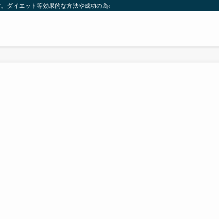
す。ダイエット等効果的な方法や成功の為の秘訣等。太ったり悩んでいる方々が簡