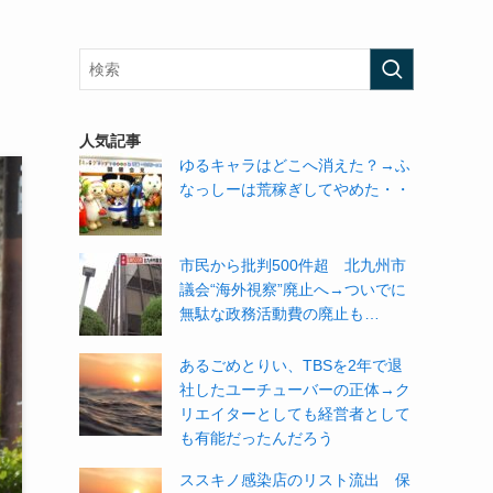
人気記事
ゆるキャラはどこへ消えた？→ふ
なっしーは荒稼ぎしてやめた・・
市民から批判500件超 北九州市
議会“海外視察”廃止へ→ついでに
無駄な政務活動費の廃止も…
あるごめとりい、TBSを2年で退
社したユーチューバーの正体→ク
リエイターとしても経営者として
も有能だったんだろう
ススキノ感染店のリスト流出 保