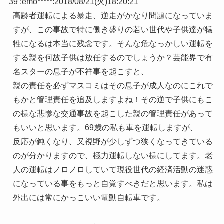
39 :
emo*****
:
2018/08/21(火)18:20:21
高齢者運転による暴走、逆走がかなり問題になっていま
すが、この事故で特に働き盛りの若い世代や子供達が犠
牲になるは本当に残念です。そんな危なっかしい運転を
する親を何故子供は放任するのでしょうか？芸能界で有
名スターの息子が不祥事を起こすと、
親の責任を必ずマスコミはその息子が成人なのにこれで
もかと管理責任を追及しますよね！その逆で子供にもこ
の様な悲惨な交通事故を起こした親の管理責任があって
もいいと思います。69歳の私も車を運転しますが、
反応が鈍くなり、又視野が少しずつ狭くなってきている
のが分かりますので、極力運転しない様にしてます。老
人の運転はノロノロしていて現役世代の経済活動の迷惑
になっている事をもっと自覚すべきだと思います。私は
外出には常にかっこいい電動自転車です。