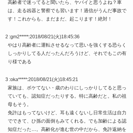
高齢者で迷ってると聞いたら、ヤバイと思うよね？車
は、走る凶器と警察でも習います！過信がうんだ事故で
す！これからも、まだまだ、起こります！絶対！
2 :
gm2*****
:
2018/08/21(火)18:45:36
やはり高齢者に運転させるなって思いを強くする恐らく
しっかりしてる人だったんだろうけど、それでもこの有
り様である
3 :
oka*****
:
2018/08/21(火)18:45:21
家族は、ボケてない・歳のわりにしっかりしてると思っ
ていても、認知症だったりする。特に高齢だと。私の祖
母もそう。
免許はもってないけど、耳も遠くないし日常生活は自力
でできて、ひ孫の面倒もみてくれる。でも加齢による認
知症だった…。高齢化が進む世の中だから、免許返納を