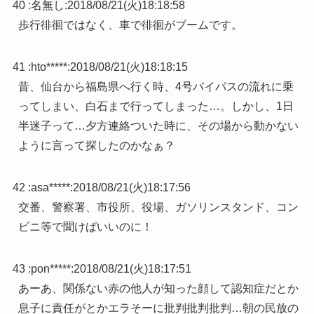
40 :
名無し
:
2018/08/21(火)18:18:58
歩行徘徊ではなく、車で徘徊がブームです。
41 :
hto*****
:
2018/08/21(火)18:18:15
昔、仙台から福島県へ行く時、4号バイパスの流れに乗
ってしまい、白石まで行ってしまった…。しかし、1日
半迷子って…夕方連絡ついた時に、その場から動かない
ように言って探したのかなぁ？
42 :
asa*****
:
2018/08/21(火)18:17:56
交番、警察署、市役所、役場、ガソリンスタンド、コン
ビニ等で聞けばいいのに！
43 :
pon*****
:
2018/08/21(火)18:17:51
あーあ、関係ない赤の他人が知った顔して認知症だとか
息子に責任がとかエラそーに批判批判批判…朝の民放の