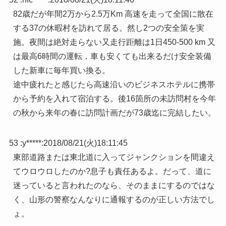
82歳だが年間2万から2.5万Km 高速を走って全国に散在
する37の休暇村を訪れて居る。然し2つの安全策を実
施。夜間は絶対走らない又走行距離は1日450-500 km 又
は最高6時間の運転．車も安くても出来るだけ安全装備
した新車に毎年買い換る。
途中疲れたと感じたら高速沿いのビジネスホテルに携帯
から予約を入れて宿泊する。後16箇所の未訪問村を今年
の秋から来年の春に訪問計画だが73歳迄に完結したい。
53 :
y*****
:
2018/08/21(火)18:11:45
東部道路または東北道に入ってジャンクションを間違え
てウロウロしたのか?息子も責任あるよ。だって、道に
迷っていると言われたのなら、そのままにするのではな
く、山形の警察なんなりに通報するのが正しい方法でし
ょ。