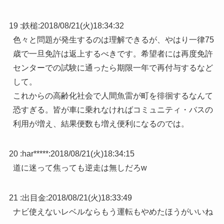
19 :
鉄槌
:
2018/08/21(火)18:34:32
色々と問題が発生するのは理解できるが、やはり一律75
歳で一旦免許は返上するべきです。希望者には再度免許
センターでの試験に通ったら期限一年で再付与するなど
して。
これからの高齢化社会で人間魚雷が町を徘徊するなんて
恐すぎる。皆が車に乗れなければコミュニティ・バスの
利用が増え、結果便数も増え便利になるのでは。
20 :
har*****
:
2018/08/21(火)18:34:15
道に迷って焦っても逆走は無しだろw
21 :
出目金
:
2018/08/21(火)18:33:49
ナビ使えないレベルならもう運転もやめたほうがいいね