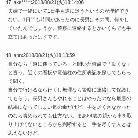
47 :
ake*****
:
2018/08/21(火)18:14:06
夫婦で一緒にいて1日半も道に迷うというのが理解でき
ない。1日半も時間があったのに長男はその間、何をし
ていたんでしょうか。警察に連絡するとかいくらでも手
立てはあったはずです。
48 :
ann
:
2018/08/21(火)18:13:59
自分なら「道に迷っている」と聞いた時点で「動くな」
と言う。近くの看板や電信柱の住所表記を探してもらっ
て聞く。
自分で行けるなら行くし無理なら警察に連絡して保護し
てもらう。長男さんもやれることはやったのなら最悪の
結果になってしまい気の毒だけど、手を尽くさなかった
のなら責められても仕方ない。まあ84歳の親から車を取
り上げてないところから判断すると、手を尽くす人とは
思えないけど。