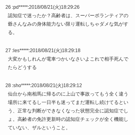
26 :
pd*****
:
2018/08/21(火)18:29:26
認知症で迷ったか？高齢者は、スーパーボランティアの
爺さんなみの身体能力ない限り運転しちゃダメな気がす
る。
27 :
les*****
:
2018/08/21(火)18:29:18
大変かもしれんが電車つかいなさいよこれで相手死んで
たらどうする
28 :
sho*****
:
2018/08/21(火)18:29:12
仙台から南相馬に帰るのに上山で事故ってもう全く違う
場所に来てるし一日半も迷ってまだ運転し続けてるとい
う、正常な判断ができなくなった状態完全に認知症でし
ょ。高齢者の免許更新時の認知症チェックが全く機能し
ていない、ザルということ。