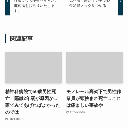
れる→心労が有りすぎた。
見せる 黒いＴシャツ姿
御冥福をお祈りいたしま
金足農ノック見つめる
す。
関連記事
精神科病院で50歳男性死
モノレール高架下で男性作
亡 隔離2年弱が原因か→
業員が頭挟まれ死亡→これ
家でみてあげればよかった
は痛ましい事故や
のでは
2024-08-09
2024-08-21