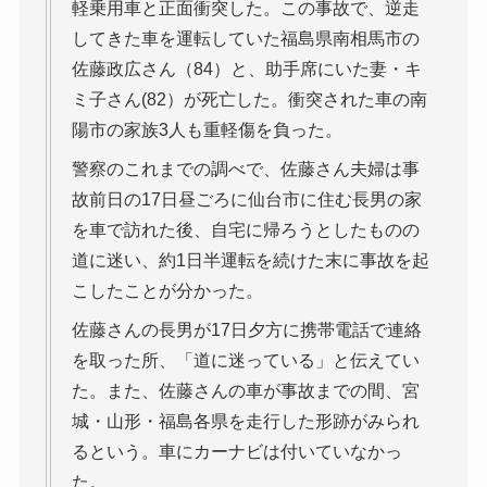
軽乗用車と正面衝突した。この事故で、逆走
してきた車を運転していた福島県南相馬市の
佐藤政広さん（84）と、助手席にいた妻・キ
ミ子さん(82）が死亡した。衝突された車の南
陽市の家族3人も重軽傷を負った。
警察のこれまでの調べで、佐藤さん夫婦は事
故前日の17日昼ごろに仙台市に住む長男の家
を車で訪れた後、自宅に帰ろうとしたものの
道に迷い、約1日半運転を続けた末に事故を起
こしたことが分かった。
佐藤さんの長男が17日夕方に携帯電話で連絡
を取った所、「道に迷っている」と伝えてい
た。また、佐藤さんの車が事故までの間、宮
城・山形・福島各県を走行した形跡がみられ
るという。車にカーナビは付いていなかっ
た。