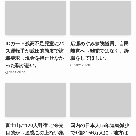
ICカード残高不足児童にバ
広瀬めぐみ参院議員、自民
ス運転手が威圧的態度で謝
離党へ→離党ではなく、辞
罪要求→現金を持たせなか
職をしてほしい。
った親が悪い。
2024-07-30
2024-08-02
富士山に120人野宿 ご来光
国内の日本人15年連続減少
目的か→迷惑この上ない集
で1億2156万人に→地方は