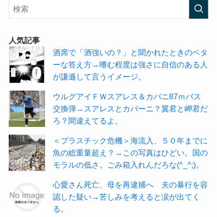
人気記事
酒席で「酒強いの？」と聞かれたときのベタ
ーな答え方→嗜む程度は強さに自信のある人
が謙遜して言うイメージ。
ウルグアイＦＷスアレス＆カバニ87ｍパス
交換弾→スアレスとカバーニ？翼君と岬君だ
ろ？間違えてるよ。
＜プラスチック危機＞海流入、５０年までに
魚の総重量超え？→この写真はひどい。国の
モラルの低さ。ごみ箱入れんだろな(^_^;)。
心愛さん死亡、母を再逮捕へ 夫の暴行を容
認した疑い→苦しみを考えると涙が出てく
る。