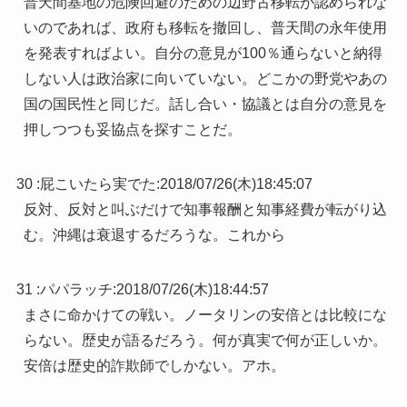
普天間基地の危険回避のための辺野古移転が認められな
いのであれば、政府も移転を撤回し、普天間の永年使用
を発表すればよい。自分の意見が100％通らないと納得
しない人は政治家に向いていない。どこかの野党やあの
国の国民性と同じだ。話し合い・協議とは自分の意見を
押しつつも妥協点を探すことだ。
30 :
屁こいたら実でた
:
2018/07/26(木)18:45:07
反対、反対と叫ぶだけで知事報酬と知事経費が転がり込
む。沖縄は衰退するだろうな。これから
31 :
パパラッチ
:
2018/07/26(木)18:44:57
まさに命かけての戦い。ノータリンの安倍とは比較にな
らない。歴史が語るだろう。何が真実で何が正しいか。
安倍は歴史的詐欺師でしかない。アホ。