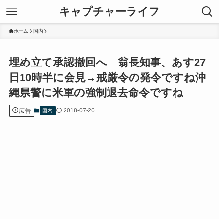
キャプチャーライフ
ホーム
国内
埋め立て承認撤回へ 翁長知事、あす27
日10時半に会見→戒厳令の発令ですね沖
縄県警に米軍の強制退去命令ですね
広告
2018-07-26
国内