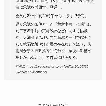
防衛局が8月17日を目安に予定する土砂の投入
前に承認を撤回する見通し。
会見は27日午前10時半から、県庁で予定。
県が承認の条件とした「留意事項」に明記し
た工事着手前の実施設計などに関する協議
や、大浦湾側の埋め立て海域の一部で確認さ
れた軟弱地盤や活断層の存在などを巡り、防
衛局が県の行政指導に従わず、環境に影響が
生じかねないとして撤回に踏み切る。
引用元: https://headlines.yahoo.co.jp/hl?a=20180726-
00289217-okinawat-pol
スポンサーリンク