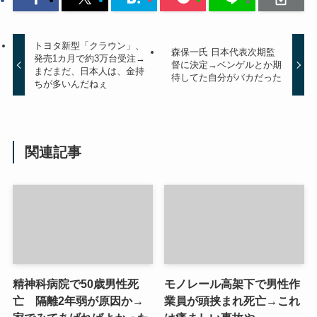
トヨタ新型「クラウン」、
森保一氏 日本代表次期監
発売1カ月で約3万台受注→
督に決定→ベンゲルとか期
まだまだ、日本人は、金持
待してた自分がバカだった
ちが多いんだねぇ
関連記事
精神科病院で50歳男性死
モノレール高架下で男性作
亡 隔離2年弱が原因か→
業員が頭挟まれ死亡→これ