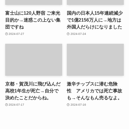
富士山に120人野宿 ご来光
国内の日本人15年連続減少
目的か→迷惑この上ない集
で1億2156万人に→地方は
団ですね
外国人だらけになりました
2024-07-27
2024-07-24
京都・賀茂川に飛び込んだ
激辛チップスに潜む危険
高校1年生が死亡→自分で
性 アメリカでは死亡事故
決めたことだからね。
も→そんなもん売るなよ。
2024-07-17
2024-07-16