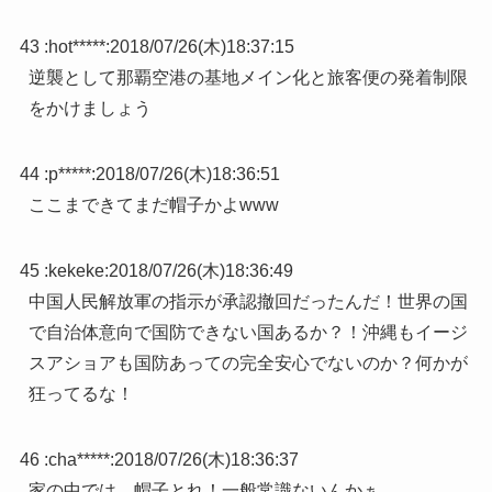
43 :
hot*****
:
2018/07/26(木)18:37:15
逆襲として那覇空港の基地メイン化と旅客便の発着制限
をかけましょう
44 :
p*****
:
2018/07/26(木)18:36:51
ここまできてまだ帽子かよwww
45 :
kekeke
:
2018/07/26(木)18:36:49
中国人民解放軍の指示が承認撤回だったんだ！世界の国
で自治体意向で国防できない国あるか？！沖縄もイージ
スアショアも国防あっての完全安心でないのか？何かが
狂ってるな！
46 :
cha*****
:
2018/07/26(木)18:36:37
家の中では、帽子とれ！一般常識ないんかぁ