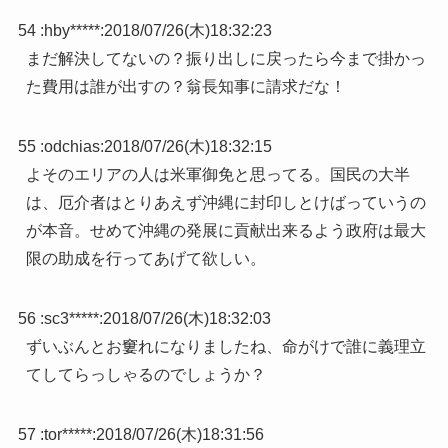
54 :
hby*****
:
2018/07/26(木)18:32:23
まだ解決してないの？振り出しに戻ったら今まで掛かっ
た費用は誰が出すの？翁長知事に請求だな！
55 :
odchias
:
2018/07/26(木)18:32:15
よそのエリアの人は米軍御免と思ってる。国民の大半
は、厄介者はとりあえず沖縄に封印しとけばっていうの
が本音。せめて沖縄の発展に貢献出来るよう政府は最大
限の助成を行ってあげて欲しい。
56 :
sc3*****
:
2018/07/26(木)18:32:03
ずいぶんとお窶れになりましたね、命がけで誰に義理立
てしてらっしゃるのでしょうか？
57 :
tor*****
:
2018/07/26(木)18:31:56