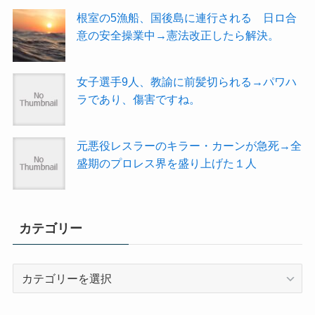
根室の5漁船、国後島に連行される 日ロ合
意の安全操業中→憲法改正したら解決。
女子選手9人、教諭に前髪切られる→パワハ
ラであり、傷害ですね。
元悪役レスラーのキラー・カーンが急死→全
盛期のプロレス界を盛り上げた１人
カテゴリー
カ
テ
ゴ