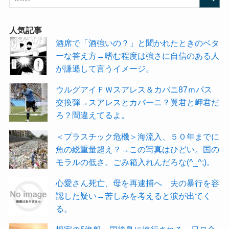
人気記事
酒席で「酒強いの？」と聞かれたときのベタ
ーな答え方→嗜む程度は強さに自信のある人
が謙遜して言うイメージ。
ウルグアイＦＷスアレス＆カバニ87ｍパス
交換弾→スアレスとカバーニ？翼君と岬君だ
ろ？間違えてるよ。
＜プラスチック危機＞海流入、５０年までに
魚の総重量超え？→この写真はひどい。国の
モラルの低さ。ごみ箱入れんだろな(^_^;)。
心愛さん死亡、母を再逮捕へ 夫の暴行を容
認した疑い→苦しみを考えると涙が出てく
る。