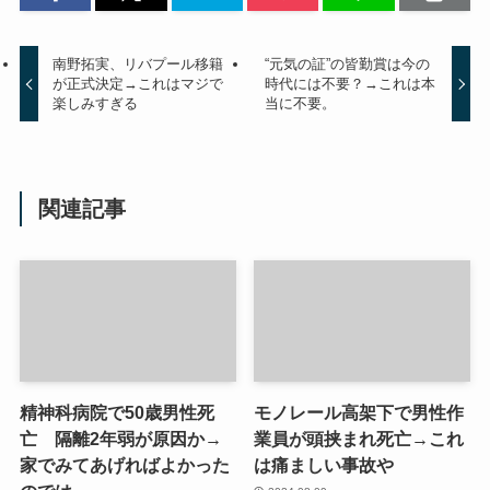
南野拓実、リバプール移籍
“元気の証”の皆勤賞は今の
が正式決定→これはマジで
時代には不要？→これは本
楽しみすぎる
当に不要。
関連記事
精神科病院で50歳男性死
モノレール高架下で男性作
亡 隔離2年弱が原因か→
業員が頭挟まれ死亡→これ
家でみてあげればよかった
は痛ましい事故や