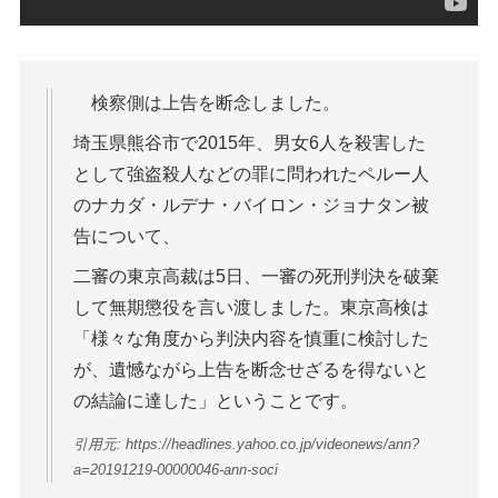
検察側は上告を断念しました。
埼玉県熊谷市で2015年、男女6人を殺害した
として強盗殺人などの罪に問われたペルー人
のナカダ・ルデナ・バイロン・ジョナタン被
告について、
二審の東京高裁は5日、一審の死刑判決を破棄
して無期懲役を言い渡しました。東京高検は
「様々な角度から判決内容を慎重に検討した
が、遺憾ながら上告を断念せざるを得ないと
の結論に達した」ということです。
引用元: https://headlines.yahoo.co.jp/videonews/ann?
a=20191219-00000046-ann-soci