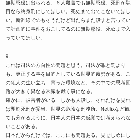
無期懲役は出られる。６人殺害でも無期懲役。死刑が駄
目なら終身刑にしてほしい。死ぬまで出てこないでほし
い。新幹線でのもそうだけど出たらまた殺すと言ってい
て計画的に事件をおこしてるのに無期懲役。死ぬまで入
っていてほしい。
9.
これは司法の方向性の問題と思う。司法が罪と罰より
も、更正する事を目的としている世界的趨勢がある。こ
の犯人の生い立ち 育った環境など、その中での思考回
路が大きく異なる常識を裁く事になる。
確かに、被害者がいる しかも人殺し、それだけを見れ
ば即刻死刑が妥当。世界の危険な刑務所、Netflixなど観
ても分かるように、日本人の日本の感覚では考えられな
いことがある。
日本だからだけでは、ここにも問題ある。見せしめにし