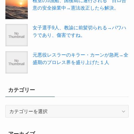
根室の5漁船、国後島に連行される 日ロ合
意の安全操業中→憲法改正したら解決。
女子選手9人、教諭に前髪切られる→パワハ
ラであり、傷害ですね。
元悪役レスラーのキラー・カーンが急死→全
盛期のプロレス界を盛り上げた１人
カテゴリー
カ
テ
ゴ
リ