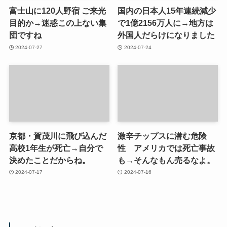
富士山に120人野宿 ご来光
国内の日本人15年連続減少
目的か→迷惑この上ない集
で1億2156万人に→地方は
団ですね
外国人だらけになりました
2024-07-27
2024-07-24
京都・賀茂川に飛び込んだ
激辛チップスに潜む危険
高校1年生が死亡→自分で
性 アメリカでは死亡事故
決めたことだからね。
も→そんなもん売るなよ。
2024-07-17
2024-07-16