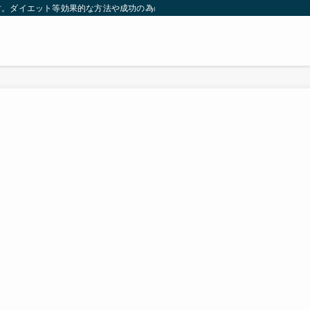
す。ダイエット等効果的な方法や成功の為の秘訣等。太ったり悩んでいる方々が簡