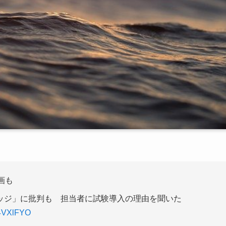
画も
ッジ」に批判も 担当者に試験導入の理由を聞いた
t4VXlFYO