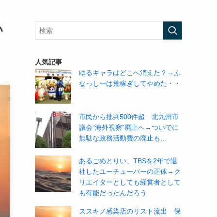
い
人気記事
ゆるキャラはどこへ消えた？→ふ
なっしーは荒稼ぎしてやめた・・
市民から批判500件超 北九州市
議会“海外視察”廃止へ→ついでに
無駄な政務活動費の廃止も…
あるごめとりい、TBSを2年で退
社したユーチューバーの正体→ク
リエイターとしても経営者として
も有能だったんだろう
ススキノ感染店のリスト流出 保