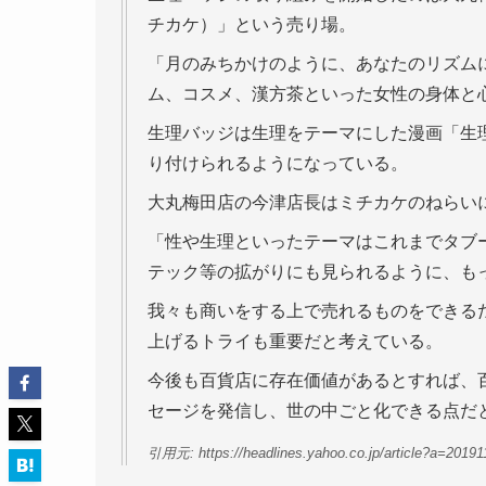
チカケ）」という売り場。
「月のみちかけのように、あなたのリズム
ム、コスメ、漢方茶といった女性の身体と
生理バッジは生理をテーマにした漫画「生
り付けられるようになっている。
大丸梅田店の今津店長はミチカケのねらい
「性や生理といったテーマはこれまでタブ
テック等の拡がりにも見られるように、も
我々も商いをする上で売れるものをできる
上げるトライも重要だと考えている。
今後も百貨店に存在価値があるとすれば、
セージを発信し、世の中ごと化できる点だ
引用元: https://headlines.yahoo.co.jp/article?a=20191