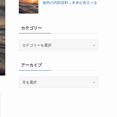
健所の内部資料→本来公表すべき
カテゴリー
カ
テ
ゴ
リ
アーカイブ
ー
ア
ー
カ
イ
ブ