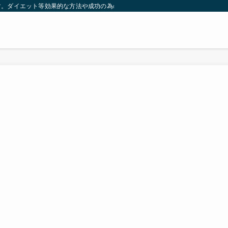
す。ダイエット等効果的な方法や成功の為の秘訣等。太ったり悩んでいる方々が簡