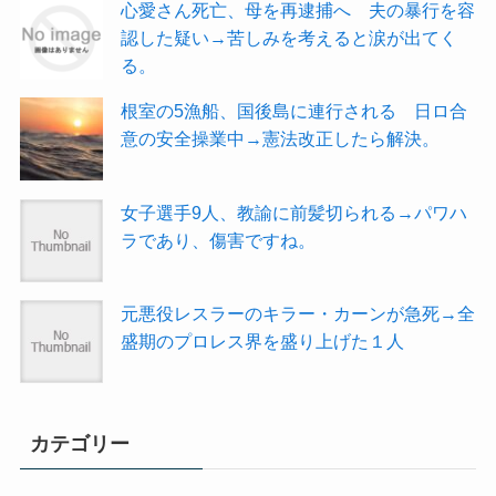
心愛さん死亡、母を再逮捕へ 夫の暴行を容
認した疑い→苦しみを考えると涙が出てく
る。
根室の5漁船、国後島に連行される 日ロ合
意の安全操業中→憲法改正したら解決。
女子選手9人、教諭に前髪切られる→パワハ
ラであり、傷害ですね。
元悪役レスラーのキラー・カーンが急死→全
盛期のプロレス界を盛り上げた１人
カテゴリー