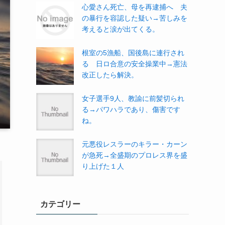
心愛さん死亡、母を再逮捕へ 夫
の暴行を容認した疑い→苦しみを
考えると涙が出てくる。
根室の5漁船、国後島に連行され
る 日ロ合意の安全操業中→憲法
改正したら解決。
女子選手9人、教諭に前髪切られ
る→パワハラであり、傷害です
ね。
元悪役レスラーのキラー・カーン
が急死→全盛期のプロレス界を盛
り上げた１人
カテゴリー