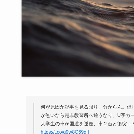
何が原因か記事を見る限り、分からん。但
が無いなら是非教習所へ通うなり、U字カ
大学生の車が国道を逆走、車２台と衝突…
https://t.co/g9w8O69qlI