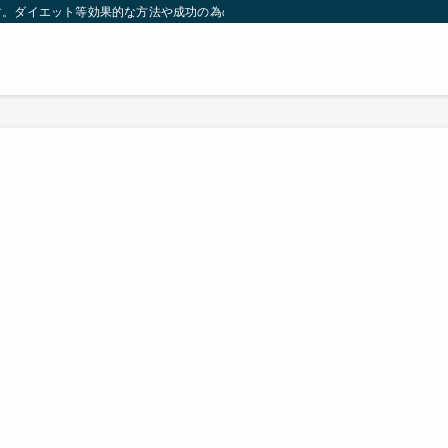
す。ダイエット等効果的な方法や成功の為の秘訣等。太ったり悩んでいる方々が簡