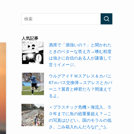
人気記事
酒席で「酒強いの？」と聞かれた
ときのベターな答え方→嗜む程度
は強さに自信のある人が謙遜して
言うイメージ。
ウルグアイＦＷスアレス＆カバニ
87ｍパス交換弾→スアレスとカバ
ーニ？翼君と岬君だろ？間違えて
るよ。
＜プラスチック危機＞海流入、５
０年までに魚の総重量超え？→こ
の写真はひどい。国のモラルの低
さ。ごみ箱入れんだろな(^_^;)。