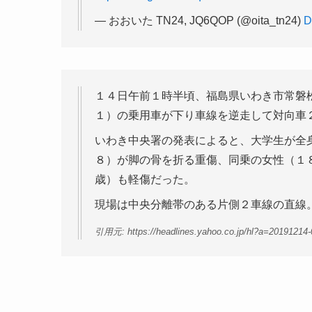
— おおいた TN24, JQ6QOP (@oita_tn24)
D
１４日午前１時半頃、福島県いわき市常磐
１）の乗用車が下り車線を逆走して対向車
いわき中央署の発表によると、大学生が全
８）が脚の骨を折る重傷、同乗の女性（１
歳）も軽傷だった。
現場は中央分離帯のある片側２車線の直線
引用元: https://headlines.yahoo.co.jp/hl?a=20191214