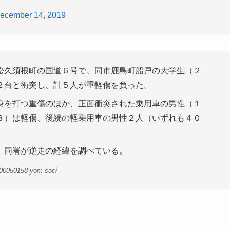
ecember 14, 2019
松久須根町の国道６号で、同市鹿島町船戸の大学生（２
２台と衝突し、計５人が重軽傷を負った。
身を打つ重傷のほか、正面衝突された乗用車の男性（１
８）は軽傷、後続の軽乗用車の男性２人（いずれも４０
。同署が逆走の経緯を調べている。
-00050158-yom-soci