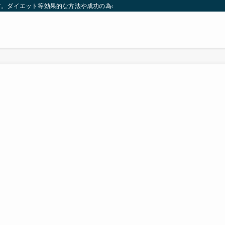
す。ダイエット等効果的な方法や成功の為の秘訣等。太ったり悩んでいる方々が簡