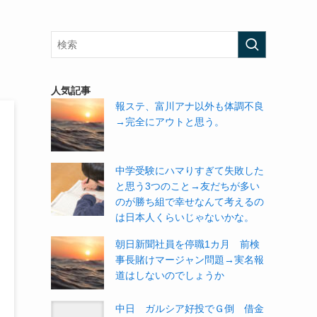
人気記事
報ステ、富川アナ以外も体調不良
→完全にアウトと思う。
中学受験にハマりすぎて失敗した
と思う3つのこと→友だちが多い
のが勝ち組で幸せなんて考えるの
は日本人くらいじゃないかな。
朝日新聞社員を停職1カ月 前検
事長賭けマージャン問題→実名報
道はしないのでしょうか
中日 ガルシア好投でＧ倒 借金