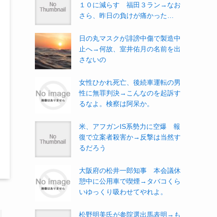
１０に減らす 福田３ラン→なお
さら、昨日の負けが痛かった…
日の丸マスクが誹謗中傷で製造中
止へ→何故、室井佑月の名前を出
さないの
女性ひかれ死亡、後続車運転の男
性に無罪判決→こんなのを起訴す
るなよ。検察は阿呆か。
米、アフガンIS系勢力に空爆 報
復で立案者殺害か→反撃は当然す
るだろう
大阪府の松井一郎知事 本会議休
憩中に公用車で喫煙→タバコくら
いゆっくり吸わせてやれよ。
松野明美氏が参院選出馬表明→も