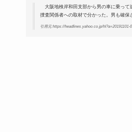
大阪地検岸和田支部から男の車に乗って逃
捜査関係者への取材で分かった。男も確保
引用元:https://headlines.yahoo.co.jp/hl?a=20191101-