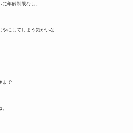
ホに年齢制限なし。
むやにしてしまう気かいな
遂まで
ね。