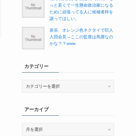
っと若くて一生懸命政治家になる
ために頑張ってる人に候補者枠を
譲ってほしい。
炭谷、オレンジ色ネクタイで巨人
入団会見→ここの監督は馬鹿なの
かな？？www
カテゴリー
カ
テ
ゴ
リ
アーカイブ
ー
ア
ー