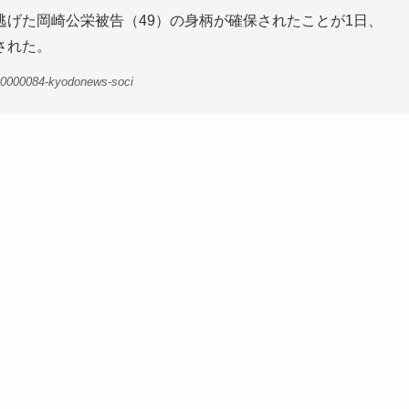
げた岡崎公栄被告（49）の身柄が確保されたことが1日、
された。
00000084-kyodonews-soci