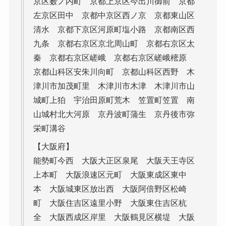
京区薮ノ内町 京都上京区今出川御前 京都
左京区田中 京都中京区西ノ京 京都東山区
清水 京都下京区河原町塩小路 京都南区西
九条 京都右京区京北周山町 京都右京区太
秦 京都右京区嵯峨 京都右京区嵯峨樒原
京都山科区安朱川向町 京都山科区西野 木
津川市加茂町里 木津川市木津 木津川市山
城町上狛 宇治田原町荒木 笠置町笠置 南
山城村北大河原 京丹波町蒲生 京丹後市弥
栄町溝谷
【大阪府】
能勢町今西 大阪大正区泉尾 大阪天王寺区
上本町 大阪浪速区元町 大阪東成区東中
本 大阪城東区放出西 大阪阿倍野区松崎
町 大阪住吉区遠里小野 大阪東住吉区杭
全 大阪西成区岸里 大阪鶴見区横堤 大阪