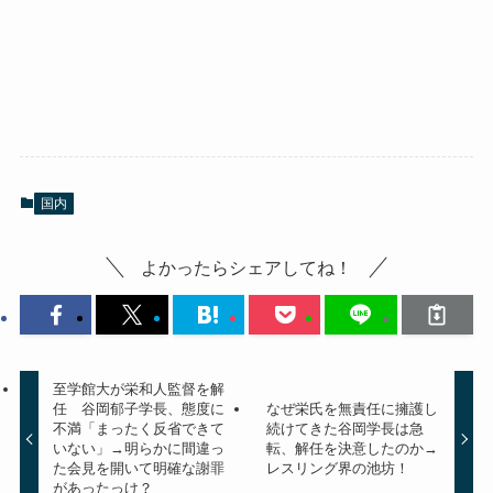
国内
よかったらシェアしてね！
至学館大が栄和人監督を解
任 谷岡郁子学長、態度に
なぜ栄氏を無責任に擁護し
不満「まったく反省できて
続けてきた谷岡学長は急
いない」→明らかに間違っ
転、解任を決意したのか→
た会見を開いて明確な謝罪
レスリング界の池坊！
があったっけ？