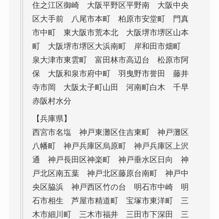
住之江区御崎 大阪平野区平野南 大阪中央
区大手前 八尾市本町 柏原市安堂町 門真
市中町 東大阪市荒本北 大阪堺市堺区山本
町 大阪堺市堺区大浜南町 岸和田市畑町
泉大津市東雲町 富田林市高辺台 松原市阿
保 大阪和泉市府中町 羽曳野市誉田 藤井
寺市岡 大阪太子町山田 河南町白木 千早
赤阪村水分
【兵庫県】
西宮市名塩 神戸東灘区住吉東町 神戸灘区
八幡町 神戸兵庫区烏原町 神戸兵庫区上沢
通 神戸長田区神楽町 神戸垂水区日向 神
戸北区南五葉 神戸北区藤原台南町 神戸中
央区脇浜 神戸西区竹の台 明石市中崎 明
石市相生 芦屋市精道町 宝塚市東洋町 三
木市細川町 三木市福井 三田市下深田 三