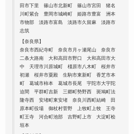
田市下里 篠山市北新町 篠山市宮田 猪名
川町紫合 豊岡市城崎町 姫路市豊富 洲本
市物部 淡路市富島 淡路市久留麻 淡路市
志筑
【奈良県】
奈良市西紀寺町 奈良市月ヶ瀬尾山 奈良市
二条大路南 大和高田市野口 大和高田市大
中 天理市川原城町 橿原市八木町 桜井市
初瀬 桜井市粟殿 生駒市東新町 香芝市本
町 葛城市柿本 葛城市長尾 宇陀市大宇陀
迫間 平群町吉新 三郷町勢野西 斑鳩町法
隆寺西 安堵町東安堵 奈良川西町結崎 田
原本町役場 御杖村菅野 上牧町上牧 王寺
町王寺 河合町池部 吉野町上市 大淀町桧
垣本