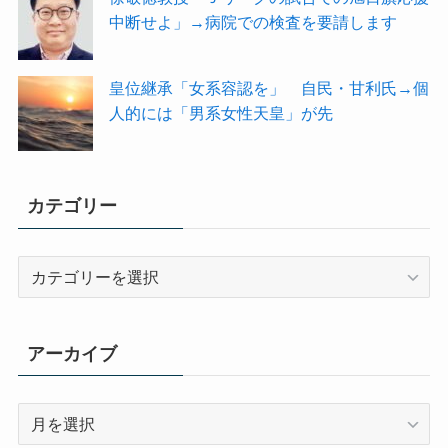
中断せよ」→病院での検査を要請します
皇位継承「女系容認を」 自民・甘利氏→個
人的には「男系女性天皇」が先
カテゴリー
カ
テ
ゴ
リ
アーカイブ
ー
ア
ー