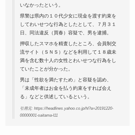
いなかったという。
県警は県内の１０代少女に現金を渡す約束を
してわいせつな行為としたとして、７月３１
日、同法違反（買春）容疑で、男を逮捕。
押収したスマホを精査したところ、会員制交
流サイト（ＳＮＳ）などを利用して１８歳未
満を含む数十人の女性とわいせつな行為をし
ていたことが分かった。
男は「性欲を満たすため」と容疑を認め、
「未成年者はお金を払う約束をすれば会え
る」などと供述しているという。
引用元: https://headlines.yahoo.co.jp/hl?a=20191220-
00000001-saitama-l11