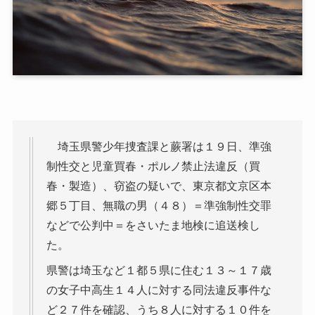
埼玉県警少年捜査課と蕨署は１９日、準強
制性交と児童買春・ポルノ禁止法違反（買
春・製造）、窃盗の疑いで、東京都文京区本
郷５丁目、無職の男（４８）＝準強制性交罪
などで公判中＝をさいたま地検に追送検し
た。
県警は埼玉など１都５県に住む１３～１７歳
の女子中高生１４人に対する同法違反事件な
ど２７件を確認、うち８人に対する１０件を