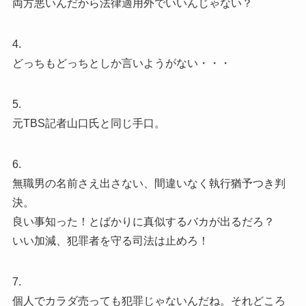
両方悪いんだから法律適用外でいいんじゃない？
4.
どっちもどっちとしか言いようがない・・・
5.
元TBS記者山口氏と同じ手口。
6.
無職男の名前さえ出さない、間違いなく執行猶予つき判
決。
良い事知った！とばかりに真似するバカが出るだろ？
いい加減、犯罪者を守る司法は止めろ！
7.
個人でカラダ売っても犯罪じゃないんだね。それどころ