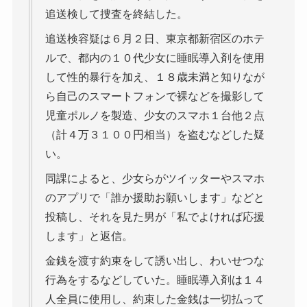
追送検して捜査を終結した。
追送検容疑は６月２日、東京都新宿区のホテ
ルで、都内の１０代少女に睡眠導入剤を使用
して性的暴行を加え、１８歳未満と知りなが
ら自己のスマートフォンで裸などを撮影して
児童ポルノを製造、少女のスマホ１台他２点
（計４万３１００円相当）を盗むなどした疑
い。
同課によると、少女らがツイッターやスマホ
のアプリで「誰か援助お願いします」などと
投稿し、それを見た男が「私でよければ応援
します」と返信。
金銭を渡す約束をして誘い出し、わいせつな
行為をするなどしていた。睡眠導入剤は１４
人全員に使用し、約束した金銭は一切払って