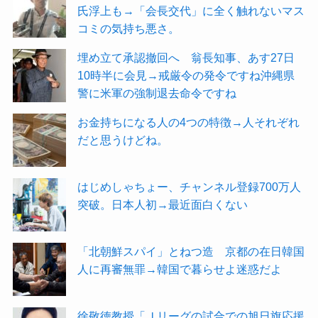
氏浮上も→「会長交代」に全く触れないマス
コミの気持ち悪さ。
埋め立て承認撤回へ 翁長知事、あす27日
10時半に会見→戒厳令の発令ですね沖縄県
警に米軍の強制退去命令ですね
お金持ちになる人の4つの特徴→人それぞれ
だと思うけどね。
はじめしゃちょー、チャンネル登録700万人
突破。日本人初→最近面白くない
「北朝鮮スパイ」とねつ造 京都の在日韓国
人に再審無罪→韓国で暮らせよ迷惑だよ
徐敬徳教授「Ｊリーグの試合での旭日旗応援