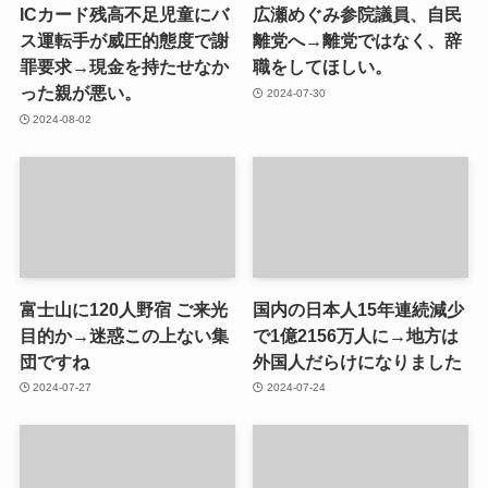
ICカード残高不足児童にバ
広瀬めぐみ参院議員、自民
ス運転手が威圧的態度で謝
離党へ→離党ではなく、辞
罪要求→現金を持たせなか
職をしてほしい。
った親が悪い。
2024-07-30
2024-08-02
富士山に120人野宿 ご来光
国内の日本人15年連続減少
目的か→迷惑この上ない集
で1億2156万人に→地方は
団ですね
外国人だらけになりました
2024-07-27
2024-07-24