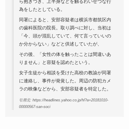
ら抱きつき、上半身などを触るわいせつな行
為をしたとしている。
同署によると、安部容疑者は横浜市都筑区内
の歯科医院の院長。取り調べに対し、当初は
「今、頭が混乱していて、何て言っていいの
か分からない」などと供述していたが、
その後、「女性の体を触ったことは間違いあ
りません」と容疑を認めたという。
女子生徒から相談を受けた高校の教諭が同署
に連絡し、事件が発覚した。周辺の防犯カメ
ラの映像などから、安部容疑者を特定した。
引用元: https://headlines.yahoo.co.jp/hl?a=20181010-
00000567-san-soci