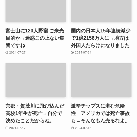
富士山に120人野宿 ご来光
国内の日本人15年連続減少
目的か→迷惑この上ない集
で1億2156万人に→地方は
団ですね
外国人だらけになりました
2024-07-27
2024-07-24
京都・賀茂川に飛び込んだ
激辛チップスに潜む危険
高校1年生が死亡→自分で
性 アメリカでは死亡事故
決めたことだからね。
も→そんなもん売るなよ。
2024-07-17
2024-07-16