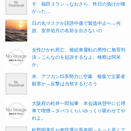
す 福田３ラン→なおさら、昨日の負けが痛
かった…
日の丸マスクが誹謗中傷で製造中止へ→何
故、室井佑月の名前を出さないの
女性ひかれ死亡、後続車運転の男性に無罪判
決→こんなのを起訴するなよ。検察は阿呆
か。
米、アフガンIS系勢力に空爆 報復で立案者
殺害か→反撃は当然するだろう
大阪府の松井一郎知事 本会議休憩中に公用
車で喫煙→タバコくらいゆっくり吸わせてや
れよ。
松野明美氏が参院選出馬表明→もっと若くて