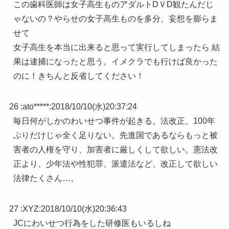
この歯科医師は女子高生ものアダルトDＶD観たんだじ
ゃないの？やらせの女子高生ものを多分、妄想を膨らま
せて
女子高生を本当に出来ると思って実行してしまったら 結
果は逮捕になったと思う。イメクラでも行けば良かった
のに！きちんと反省してください！
26 :
ato*****
:
2018/10/10(水)20:37:24
毎日何がしかのわいせつ事件が起きる。法改正、100年
ぶりだけじゃ全く足りない。先進国であるならもっと被
害者の人権を守り、加害者に厳しくして欲しい。憲法改
正より、少年法や性犯罪、派遣法など、改正して欲しい
法律たくさん…。
27 :
XYZ
:
2018/10/10(水)20:36:43
JCにわいせつ行為をした研修医もいるしね