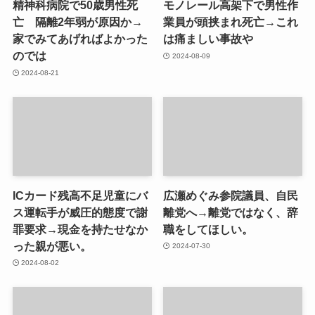
精神科病院で50歳男性死
モノレール高架下で男性作
亡 隔離2年弱が原因か→
業員が頭挟まれ死亡→これ
家でみてあげればよかった
は痛ましい事故や
のでは
2024-08-09
2024-08-21
ICカード残高不足児童にバ
広瀬めぐみ参院議員、自民
ス運転手が威圧的態度で謝
離党へ→離党ではなく、辞
罪要求→現金を持たせなか
職をしてほしい。
った親が悪い。
2024-07-30
2024-08-02