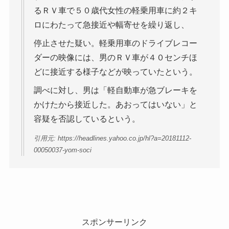
るＲＶ車で５０歳代女性の軽乗用車に約２キ
ロにわたって急接近や幅寄せを繰り返し、
停止させた疑い。軽乗用車のドライブレコー
ダーの映像には、男のＲＶ車が４０センチほ
どに接近する様子などが映っていたという。
調べに対し、男は「軽自動車が急ブレーキを
かけたから接近した。あおってはいない」と
容疑を否認しているという。
引用元: https://headlines.yahoo.co.jp/hl?a=20181112-
00050037-yom-soci
スポンサーリンク