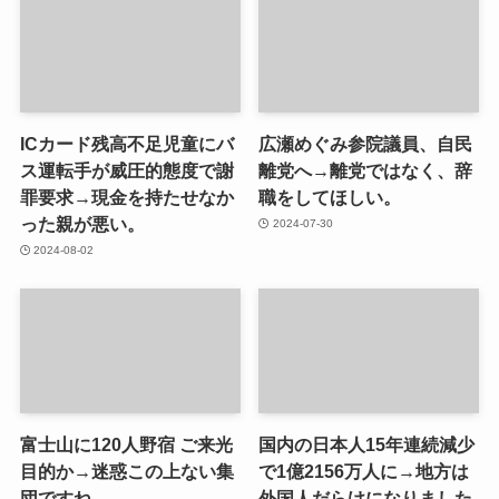
ICカード残高不足児童にバ
広瀬めぐみ参院議員、自民
ス運転手が威圧的態度で謝
離党へ→離党ではなく、辞
罪要求→現金を持たせなか
職をしてほしい。
った親が悪い。
2024-07-30
2024-08-02
富士山に120人野宿 ご来光
国内の日本人15年連続減少
目的か→迷惑この上ない集
で1億2156万人に→地方は
団ですね
外国人だらけになりました