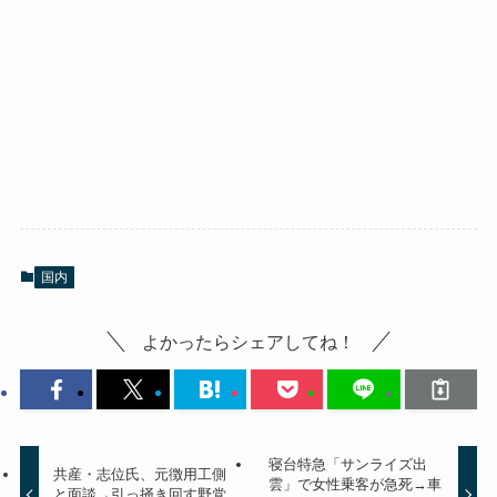
国内
よかったらシェアしてね！
寝台特急「サンライズ出
共産・志位氏、元徴用工側
雲」で女性乗客が急死→車
と面談→引っ掻き回す野党