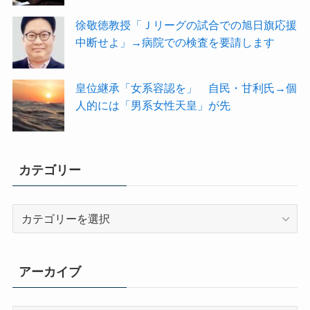
徐敬徳教授「Ｊリーグの試合での旭日旗応援
中断せよ」→病院での検査を要請します
皇位継承「女系容認を」 自民・甘利氏→個
人的には「男系女性天皇」が先
カテゴリー
カ
テ
ゴ
リ
アーカイブ
ー