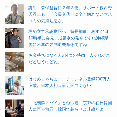
誕生！森保監督に２年３億、サポート役西野
氏浮上も→「会長交代」に全く触れないマス
コミの気持ち悪さ。
埋め立て承認撤回へ 翁長知事、あす27日
10時半に会見→戒厳令の発令ですね沖縄県
警に米軍の強制退去命令ですね
お金持ちになる人の4つの特徴→人それぞれ
だと思うけどね。
はじめしゃちょー、チャンネル登録700万人
突破。日本人初→最近面白くない
「北朝鮮スパイ」とねつ造 京都の在日韓国
人に再審無罪→韓国で暮らせよ迷惑だよ