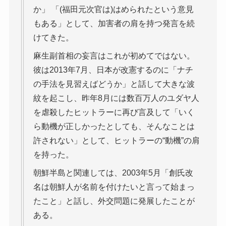
か」 「(福田元次官は)はめられたという意見
もある」として、加害者の肩を持つ発言を続
けてきた。
麻生副首相の妄言はこれが初めてではない。
彼は2013年7月、日本が改憲するのに「ナチ
の手法を見習えばどうか」と話して大きな波
紋を起こし、昨年8月には数百万人のユダヤ人
を虐殺したヒットラーに再び言及して「いく
ら動機が正しかったとしても、そんなことは
許されない」として、ヒットラーの“動機”の肩
を持った。
朝鮮半島と関連しては、2003年5月「創氏改
名は朝鮮人が名前を付けたいと言って始まっ
たこと」と話し、外交問題に発展したことが
ある。