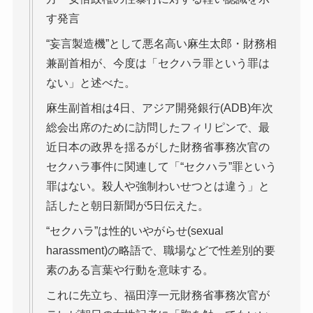
す発言
“妄言製造機”として悪名高い麻生太郎・財務相
兼副首相が、今度は「セクハラ罪という罪は
ない」と述べた。
麻生副首相は4日、アジア開発銀行(ADB)年次
総会出席のために訪問したフィリピンで、最
近日本の政界を揺るがした財務省事務次官の
セクハラ事件に関連して「“セクハラ”罪という
罪はない。殺人や強制わいせつとは違う」と
話したと朝日新聞が5日伝えた。
“セクハラ”は性的いやがらせ(sexual
harassment)の略語で、職場などで性差別的要
素のある言葉や行動を意味する。
これに先立ち、福田淳一元財務省事務次官が