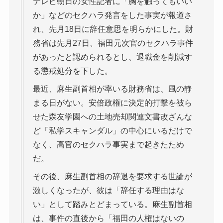
テレビ朝日の女性記者に「胸を触ってもいい
か」などのセクハラ発言をした事実が報道さ
れ、先月18日に辞任意思を明らかにした。財
務省は先月27日、福田元次官のセクハラ事件
があったと認められるとし、退職金を削減す
る懲戒処分を下した。
最近、麻生副首相が率いる財務省は、風の静
まる日がない。安倍政権に決定的打撃を被ら
せた森友学園への土地売却関連文書改ざんな
ど「私学スキャンダル」の中心にいるだけで
なく、高官のセクハラ事実まで起きたため
だ。
その後、麻生副首相の辞退を要求する世論が
激しくなったが、彼は「辞任する理由はな
い」として踏みとどまっている。麻生副首相
は、事件の直後から「福田の人権はないの