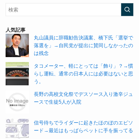
人気記事
丸山議員に辞職勧告決議案、橋下氏「選挙で
落選を」→自民党が提出に賛同しなかったの
は残念
タコメーター、軽にとっては「飾り」？→慣
らし運転、通常の日本人には必要はないと思
う。
長野の高校文化祭でデスソース入り激辛ジュ
ースで生徒5人が入院
信号待ちでライダーに起きたほのぼのエピソ
ード→最近はもっぱらペットに手を振ってる