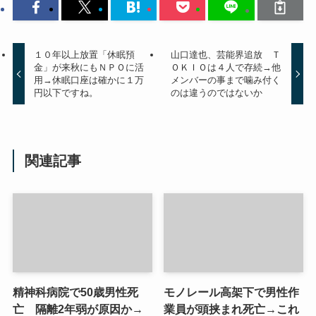
１０年以上放置「休眠預
山口達也、芸能界追放 Ｔ
金」が来秋にもＮＰＯに活
ＯＫＩＯは４人で存続→他
用→休眠口座は確かに１万
メンバーの事まで噛み付く
円以下ですね。
のは違うのではないか
関連記事
精神科病院で50歳男性死
モノレール高架下で男性作
亡 隔離2年弱が原因か→
業員が頭挟まれ死亡→これ