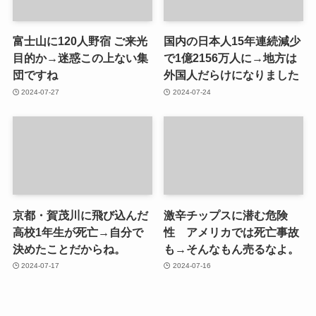
富士山に120人野宿 ご来光
国内の日本人15年連続減少
目的か→迷惑この上ない集
で1億2156万人に→地方は
団ですね
外国人だらけになりました
2024-07-27
2024-07-24
京都・賀茂川に飛び込んだ
激辛チップスに潜む危険
高校1年生が死亡→自分で
性 アメリカでは死亡事故
決めたことだからね。
も→そんなもん売るなよ。
2024-07-17
2024-07-16