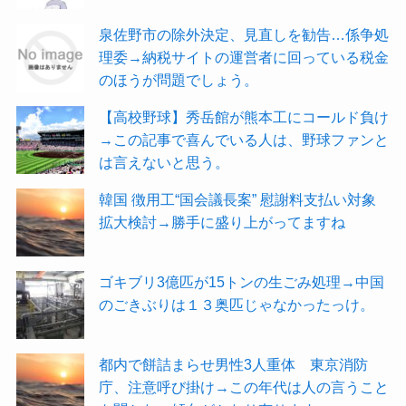
泉佐野市の除外決定、見直しを勧告…係争処
理委→納税サイトの運営者に回っている税金
のほうが問題でしょう。
【高校野球】秀岳館が熊本工にコールド負け
→この記事で喜んでいる人は、野球ファンと
は言えないと思う。
韓国 徴用工“国会議長案” 慰謝料支払い対象
拡大検討→勝手に盛り上がってますね
ゴキブリ3億匹が15トンの生ごみ処理→中国
のごきぶりは１３奥匹じゃなかったっけ。
都内で餅詰まらせ男性3人重体 東京消防
庁、注意呼び掛け→この年代は人の言うこと